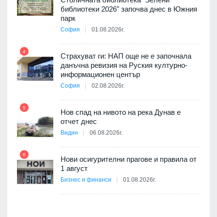
та за
библиотеки 2026" започва днес в Южния
парк
София
01.08.2026г.
10
4
3D
Страхуват ги: НАП още не е започнала
а към
данъчна ревизия на Руския културно-
информационен център
София
02.08.2026г.
11
5
Нов спад на нивото на река Дунав е
отчет днес
Видин
06.08.2026г.
6
12
Нови осигурителни прагове и правила от
1 август
път в
Бизнес и финанси
01.08.2026г.
 4