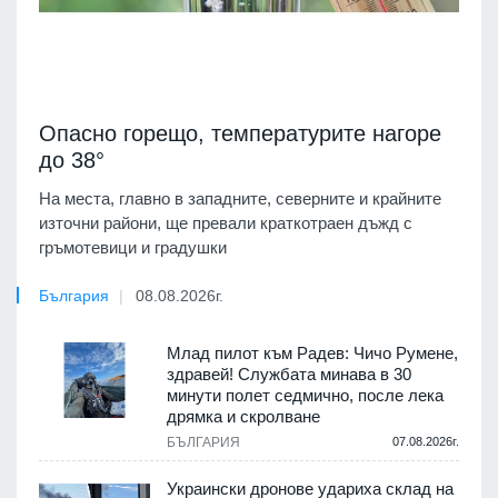
Опасно горещо, температурите нагоре
до 38°
На места, главно в западните, северните и крайните
източни райони, ще превали краткотраен дъжд с
гръмотевици и градушки
България
08.08.2026г.
Млад пилот към Радев: Чичо Румене,
здравей! Службата минава в 30
минути полет седмично, после лека
дрямка и скролване
БЪЛГАРИЯ
07.08.2026г.
Украински дронове удариха склад на