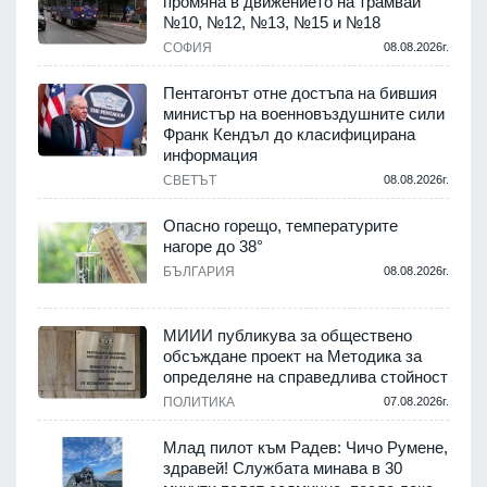
промяна в движението на трамваи
т
№10, №12, №13, №15 и №18
.
СОФИЯ
08.08.2026г.
Пентагонът отне достъпа на бившия
министър на военновъздушните сили
Франк Кендъл до класифицирана
информация
.
СВЕТЪТ
08.08.2026г.
е
Опасно горещо, температурите
нагоре до 38°
БЪЛГАРИЯ
08.08.2026г.
.
МИИИ публикува за обществено
обсъждане проект на Методика за
-
определяне на справедлива стойност
ПОЛИТИКА
07.08.2026г.
.
Млад пилот към Радев: Чичо Румене,
здравей! Службата минава в 30