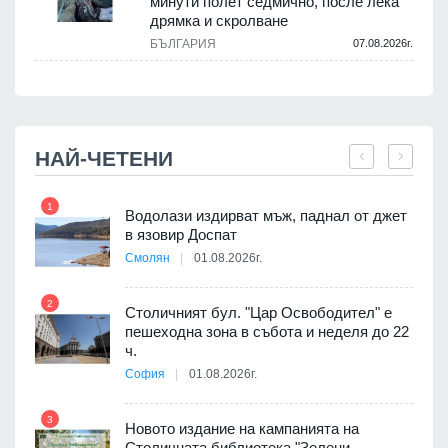
минути полет седмично, после лека
дрямка и скролване
.
БЪЛГАРИЯ
07.08.2026г.
НАЙ-ЧЕТЕНИ
1
7
Водолази издирват мъж, паднал от джет
я
в язовир Доспат
Смолян
01.08.2026г.
2
8
Столичният бул. "Цар Освободител" е
 няма
пешеходна зона в събота и неделя до 22
0 до
ч.
София
01.08.2026г.
3
9
Новото издание на кампанията на
ията
Столичната библиотека "Зелени