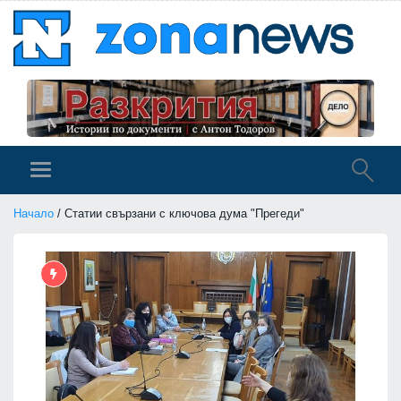
Начало
/ Статии свързани с ключова дума "Прегеди"