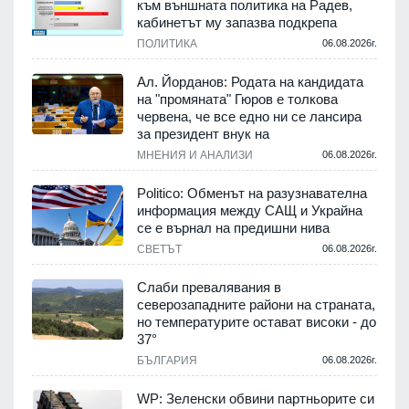
към външната политика на Радев,
кабинетът му запазва подкрепа
ПОЛИТИКА
06.08.2026г.
Ал. Йорданов: Родата на кандидата
на "промяната" Гюров е толкова
червена, че все едно ни се лансира
за президент внук на
МНЕНИЯ И АНАЛИЗИ
06.08.2026г.
Politico: Обменът на разузнавателна
информация между САЩ и Украйна
се е върнал на предишни нива
СВЕТЪТ
06.08.2026г.
Слаби превалявания в
северозападните райони на страната,
но температурите остават високи - до
37°
БЪЛГАРИЯ
06.08.2026г.
WP: Зеленски обвини партньорите си