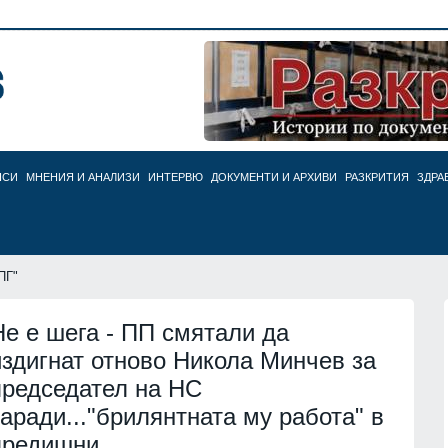
НСИ
МНЕНИЯ И АНАЛИЗИ
ИНТЕРВЮ
ДОКУМЕНТИ И АРХИВИ
РАЗКРИТИЯ
ЗДРА
ПГ"
Не е шега - ПП смятали да
издигнат отново Никола Минчев за
председател на НС
заради..."брилянтната му работа" в
предишни