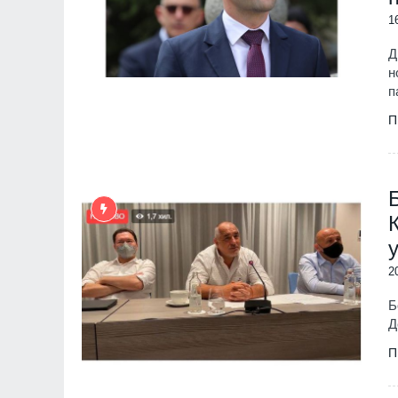
1
Д
н
п
П
2
Б
Д
П