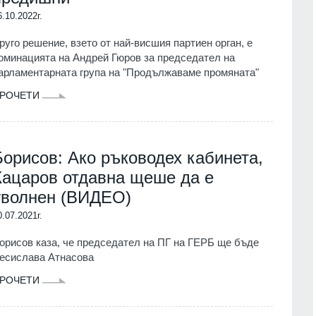
6.10.2022г.
руго решение, взето от най-висшия партиен орган, е
оминацията на Андрей Гюров за председател на
арламентарната група на "Продължаваме промяната"
РОЧЕТИ
Борисов: Ако ръководех кабинета,
Кацаров отдавна щеше да е
уволнен (ВИДЕО)
0.07.2021г.
орисов каза, че председател на ПГ на ГЕРБ ще бъде
есислава Атнасова
РОЧЕТИ