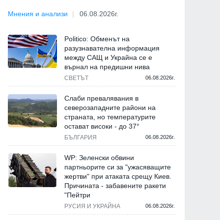
Мнения и анализи
06.08.2026г.
Politico: Обменът на
разузнавателна информация
между САЩ и Украйна се е
върнал на предишни нива
СВЕТЪТ
06.08.2026г.
Слаби превалявания в
северозападните райони на
страната, но температурите
остават високи - до 37°
БЪЛГАРИЯ
06.08.2026г.
WP: Зеленски обвини
партньорите си за "ужасяващите
жертви" при атаката срещу Киев.
Причината - забавените ракети
"Пейтри
РУСИЯ И УКРАЙНА
06.08.2026г.