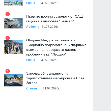
Враца
30.07.2026г.
4
Първите военни самолети от САЩ
10
кацнаха в авиобаза "Безмер"
Ямбол
31.07.2026г.
5
Община Мездра, полицията и
"Социално подпомагане" извършиха
съвместна проверка за системни
11
проблеми в кв. "Лещака"
на
Враца
31.07.2026г.
6
Започва обновяването на
хоризонталната маркировка в Нова
12
Загора
и
Сливен
31.07.2026г.