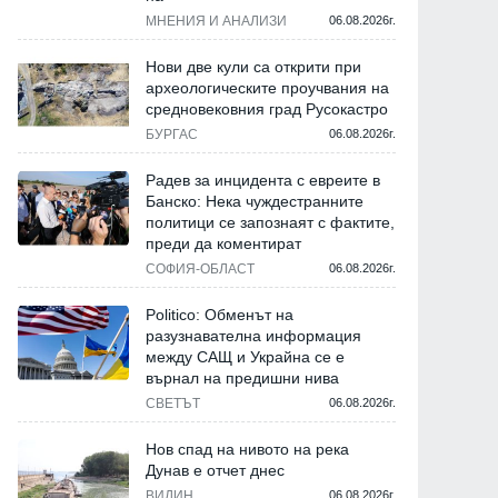
МНЕНИЯ И АНАЛИЗИ
06.08.2026г.
Нови две кули са открити при
археологическите проучвания на
средновековния град Русокастро
БУРГАС
06.08.2026г.
Радев за инцидента с евреите в
Банско: Нека чуждестранните
политици се запознаят с фактите,
преди да коментират
СОФИЯ-ОБЛАСТ
06.08.2026г.
Politico: Обменът на
разузнавателна информация
между САЩ и Украйна се е
върнал на предишни нива
СВЕТЪТ
06.08.2026г.
Нов спад на нивото на река
Дунав е отчет днес
ВИДИН
06.08.2026г.