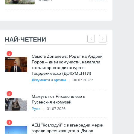
НАЙ-ЧЕТЕНИ
1
7
Само в Zonanews: Родът на Андрей
Гюров – диви комунисти, налагали
тоталитарната диктатура в
Гоцеделчевско (ДОКУМЕНТИ)
Документи и архиви
30.07.2026г.
8
2
Мамутът от Ряхово влезе в
Русенския екомузей
Русе
31.07.2026г.
9
3
АЕЦ "Козлодуй" с извънредни мерки
заради пресъхващата р. Дунав