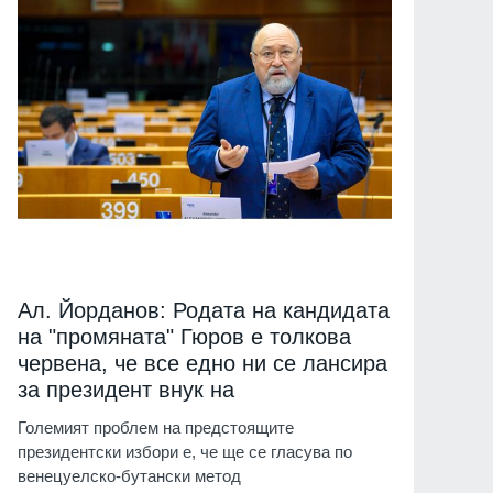
Ал. Йорданов: Родата на кандидата
на "промяната" Гюров е толкова
червена, че все едно ни се лансира
за президент внук на
Големият проблем на предстоящите
президентски избори е, че ще се гласува по
венецуелско-бутански метод