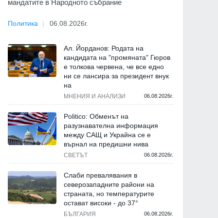
мандатите в Народното събрание
Политика
06.08.2026г.
Ал. Йорданов: Родата на
кандидата на "промяната" Гюров
е толкова червена, че все едно
ни се лансира за президент внук
на
МНЕНИЯ И АНАЛИЗИ
06.08.2026г.
Politico: Обменът на
разузнавателна информация
между САЩ и Украйна се е
върнал на предишни нива
СВЕТЪТ
06.08.2026г.
Слаби превалявания в
северозападните райони на
страната, но температурите
остават високи - до 37°
БЪЛГАРИЯ
06.08.2026г.