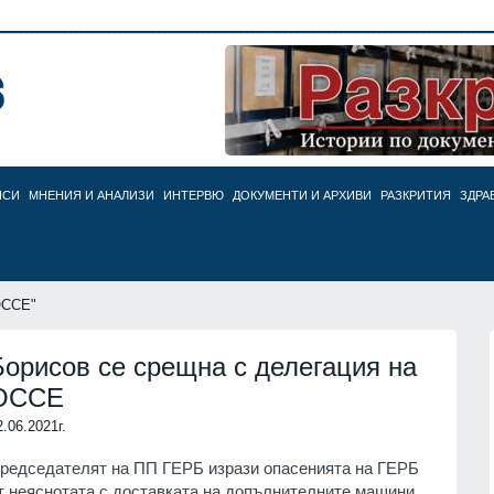
НСИ
МНЕНИЯ И АНАЛИЗИ
ИНТЕРВЮ
ДОКУМЕНТИ И АРХИВИ
РАЗКРИТИЯ
ЗДРА
ОССЕ"
Борисов се срещна с делегация на
ОССЕ
2.06.2021г.
редседателят на ПП ГЕРБ изрази опасенията на ГЕРБ
т неяснотата с доставката на допълнителните машини