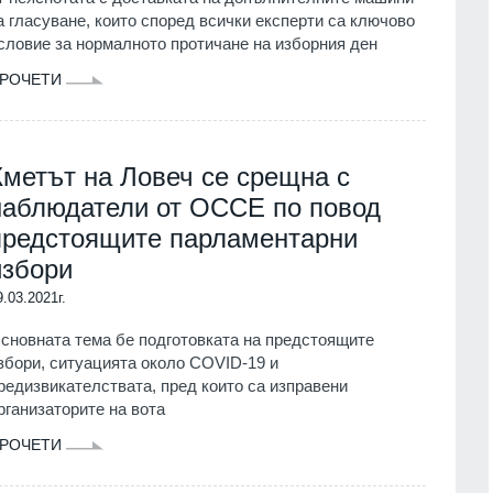
а гласуване, които според всички експерти са ключово
словие за нормалното протичане на изборния ден
РОЧЕТИ
Кметът на Ловеч се срещна с
наблюдатели от ОССЕ по повод
предстоящите парламентарни
избори
9.03.2021г.
сновната тема бе подготовката на предстоящите
збори, ситуацията около COVID-19 и
редизвикателствата, пред които са изправени
рганизаторите на вота
РОЧЕТИ