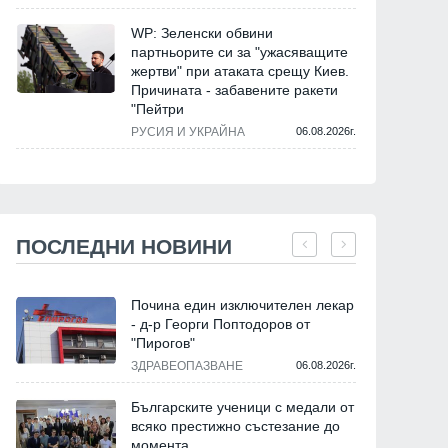
WP: Зеленски обвини
партньорите си за "ужасяващите
жертви" при атаката срещу Киев.
Причината - забавените ракети
"Пейтри
РУСИЯ И УКРАЙНА
06.08.2026г.
ПОСЛЕДНИ НОВИНИ
Почина един изключителен лекар
- д-р Георги Поптодоров от
"Пирогов"
ЗДРАВЕОПАЗВАНЕ
06.08.2026г.
Българските ученици с медали от
всяко престижно състезание до
момента