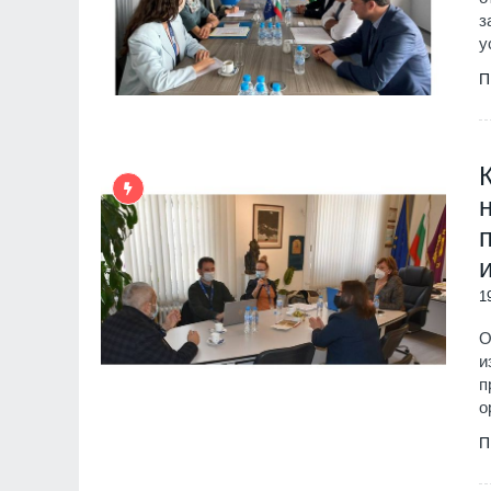
з
у
П
1
О
и
п
о
П