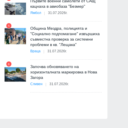
Първите военни самолети от САЩ
10
кацнаха в авиобаза "Безмер"
Ямбол
31.07.2026г.
5
Община Мездра, полицията и
"Социално подпомагане" извършиха
съвместна проверка за системни
11
проблеми в кв. "Лещака"
на
Враца
31.07.2026г.
6
Започва обновяването на
хоризонталната маркировка в Нова
12
Загора
и
Сливен
31.07.2026г.