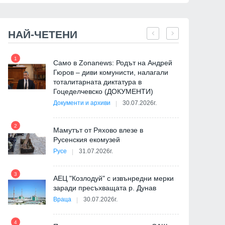
НАЙ-ЧЕТЕНИ
1
7
Само в Zonanews: Родът на Андрей
Гюров – диви комунисти, налагали
тоталитарната диктатура в
Гоцеделчевско (ДОКУМЕНТИ)
Документи и архиви
30.07.2026г.
8
2
Мамутът от Ряхово влезе в
Русенския екомузей
Русе
31.07.2026г.
9
3
АЕЦ "Козлодуй" с извънредни мерки
заради пресъхващата р. Дунав
Враца
30.07.2026г.
4