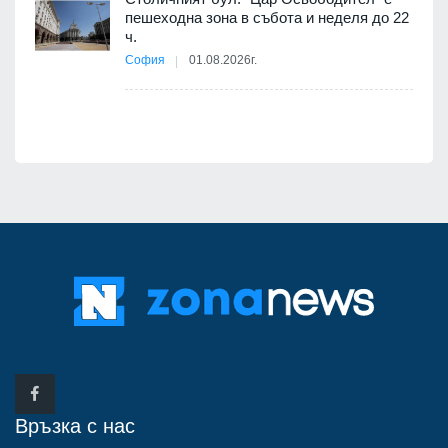
12
пешеходна зона в събота и неделя до 22
ч.
я
София
01.08.2026г.
Връзка с нас