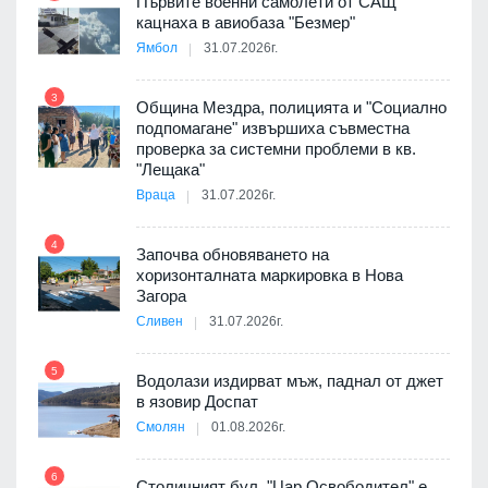
Първите военни самолети от САЩ
кацнаха в авиобаза "Безмер"
8
Ямбол
31.07.2026г.
3
Община Мездра, полицията и "Социално
подпомагане" извършиха съвместна
проверка за системни проблеми в кв.
9
"Лещака"
 в
Враца
31.07.2026г.
4
Започва обновяването на
ойно
хоризонталната маркировка в Нова
10
те
Загора
Сливен
31.07.2026г.
5
Водолази издирват мъж, паднал от джет
11
оведе
в язовир Доспат
АЕЦ
Смолян
01.08.2026г.
6
Столичният бул. "Цар Освободител" е