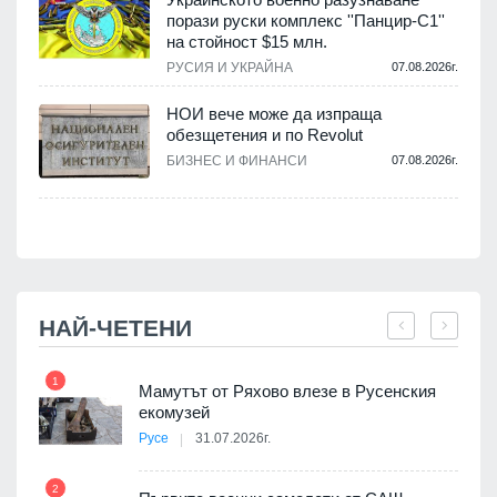
порази руски комплекс ''Панцир-С1''
на стойност $15 млн.
.
РУСИЯ И УКРАЙНА
07.08.2026г.
НОИ вече може да изпраща
обезщетения и по Revolut
.
БИЗНЕС И ФИНАНСИ
07.08.2026г.
НАЙ-ЧЕТЕНИ
1
7
Мамутът от Ряхово влезе в Русенския
екомузей
Русе
31.07.2026г.
2