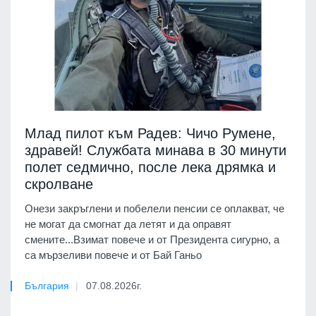
Млад пилот към Радев: Чичо Румене,
здравей! Службата минава в 30 минути
полет седмично, после лека дрямка и
скролване
Онези закръглени и побелели пенсии се оплакват, че
не могат да смогнат да летят и да оправят
смените...Взимат повече и от Президента сигурно, а
са мързеливи повече и от Бай Ганьо
България
07.08.2026г.