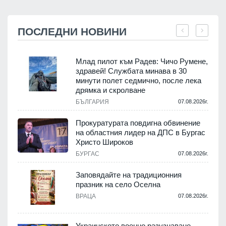
ПОСЛЕДНИ НОВИНИ
Млад пилот към Радев: Чичо Румене,
здравей! Службата минава в 30
минути полет седмично, после лека
дрямка и скролване
.
БЪЛГАРИЯ
07.08.2026г.
а
Прокуратурата повдигна обвинение
на областния лидер на ДПС в Бургас
.
Христо Широков
БУРГАС
07.08.2026г.
Заповядайте на традиционния
празник на село Оселна
.
ВРАЦА
07.08.2026г.
Украинското военно разузнаване