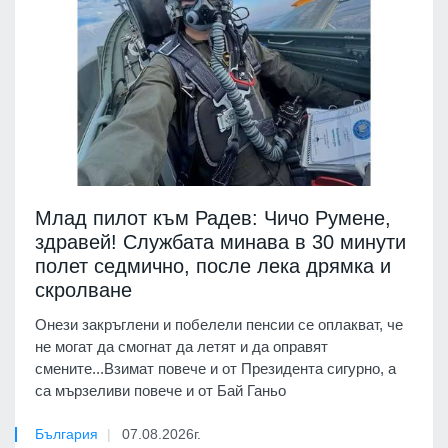
Млад пилот към Радев: Чичо Румене,
здравей! Службата минава в 30 минути
полет седмично, после лека дрямка и
скролване
Онези закръглени и побелели пенсии се оплакват, че
не могат да смогнат да летят и да оправят
смените...Взимат повече и от Президента сигурно, а
са мързеливи повече и от Бай Ганьо
България
07.08.2026г.