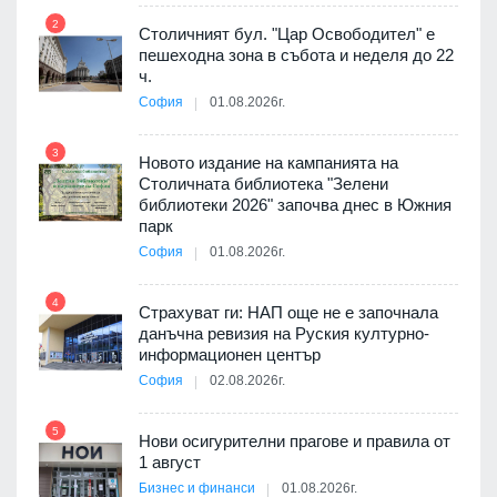
2
8
Столичният бул. "Цар Освободител" е
3D
пешеходна зона в събота и неделя до 22
а към
ч.
София
01.08.2026г.
3
9
Новото издание на кампанията на
ията
Столичната библиотека "Зелени
та за
библиотеки 2026" започва днес в Южния
парк
София
01.08.2026г.
4
10
ъп до
Страхуват ги: НАП още не е започнала
данъчна ревизия на Руския културно-
информационен център
София
02.08.2026г.
а -
5
11
Нови осигурителни прагове и правила от
1 август
Бизнес и финанси
01.08.2026г.