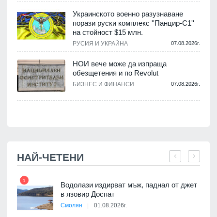
Украинското военно разузнаване
порази руски комплекс ''Панцир-С1''
на стойност $15 млн.
.
РУСИЯ И УКРАЙНА
07.08.2026г.
НОИ вече може да изпраща
обезщетения и по Revolut
.
БИЗНЕС И ФИНАНСИ
07.08.2026г.
НАЙ-ЧЕТЕНИ
1
7
 няма
Водолази издирват мъж, паднал от джет
0 до
в язовир Доспат
Смолян
01.08.2026г.