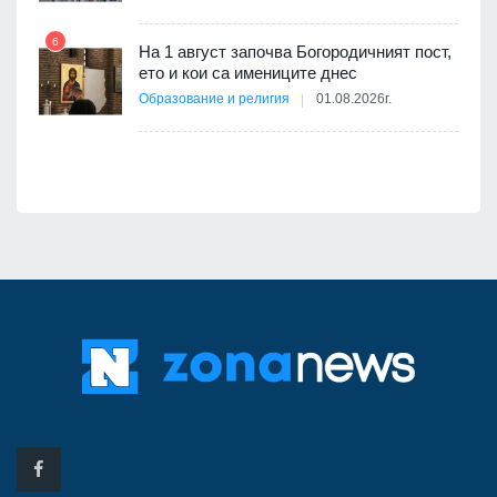
6
На 1 август започва Богородичният пост,
12
оито
ето и кои са имениците днес
7
Образование и религия
01.08.2026г.