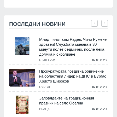
ПОСЛЕДНИ НОВИНИ
Млад пилот към Радев: Чичо Румене,
здравей! Службата минава в 30
минути полет седмично, после лека
дрямка и скролване
.
БЪЛГАРИЯ
07.08.2026г.
а
Прокуратурата повдигна обвинение
на областния лидер на ДПС в Бургас
.
Христо Широков
БУРГАС
07.08.2026г.
Заповядайте на традиционния
празник на село Оселна
.
ВРАЦА
07.08.2026г.