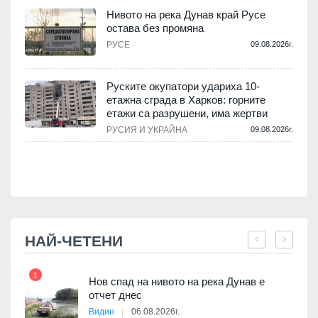
Нивото на река Дунав край Русе
остава без промяна
РУСЕ
09.08.2026г.
.
Руските окупатори удариха 10-
етажна сграда в Харков: горните
етажи са разрушени, има жертви
.
РУСИЯ И УКРАЙНА
09.08.2026г.
НАЙ-ЧЕТЕНИ
1
7
Нов спад на нивото на река Дунав е
я
отчет днес
Видин
06.08.2026г.