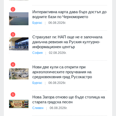
2
Интерактивна карта дава бърз достъп до
8
3D
водните бази по Черноморието
а към
Бургас
06.08.2026г.
3
Страхуват ги: НАП още не е започнала
данъчна ревизия на Руския културно-
9
ията
информационен център
та за
София
02.08.2026г.
4
Нови две кули са открити при
археологическите проучвания на
10
 на
средновековния град Русокастро
а, че
Бургас
06.08.2026г.
т
5
Нова Загора отново ще бъде столица на
старата градска песен
Сливен
06.08.2026г.
11