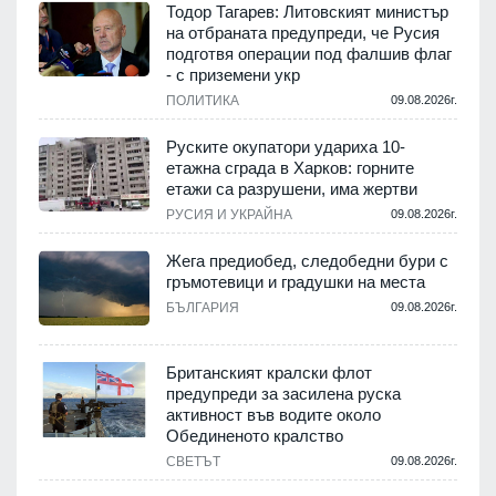
Тодор Тагарев: Литовският министър
на отбраната предупреди, че Русия
подготвя операции под фалшив флаг
- с приземени укр
ПОЛИТИКА
09.08.2026г.
Руските окупатори удариха 10-
етажна сграда в Харков: горните
етажи са разрушени, има жертви
РУСИЯ И УКРАЙНА
09.08.2026г.
Жега предиобед, следобедни бури с
гръмотевици и градушки на места
БЪЛГАРИЯ
09.08.2026г.
Британският кралски флот
предупреди за засилена руска
активност във водите около
Обединеното кралство
СВЕТЪТ
09.08.2026г.