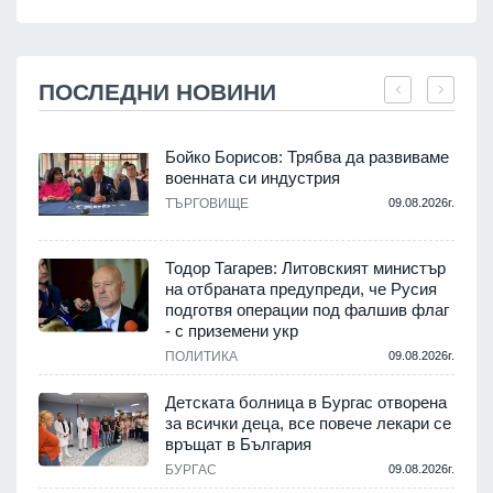
ПОСЛЕДНИ НОВИНИ
Бойко Борисов: Трябва да развиваме
военната си индустрия
.
ТЪРГОВИЩЕ
09.08.2026г.
Тодор Тагарев: Литовският министър
на отбраната предупреди, че Русия
т
подготвя операции под фалшив флаг
- с приземени укр
.
ПОЛИТИКА
09.08.2026г.
,
Детската болница в Бургас отворена
за всички деца, все повече лекари се
връщат в България
.
БУРГАС
09.08.2026г.