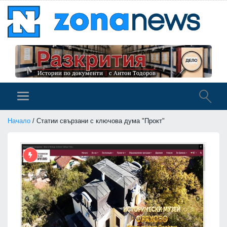
Начало
/ Статии свързани с ключова дума "Прокт"