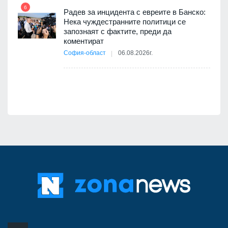
път в
6
 4
Радев за инцидента с евреите в Банско:
Нека чуждестранните политици се
запознаят с фактите, преди да
коментират
12
София-област
06.08.2026г.
д-р