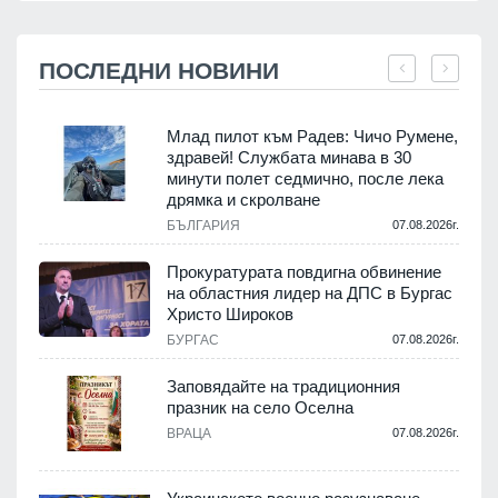
ПОСЛЕДНИ НОВИНИ
Млад пилот към Радев: Чичо Румене,
здравей! Службата минава в 30
минути полет седмично, после лека
дрямка и скролване
.
БЪЛГАРИЯ
07.08.2026г.
а
Прокуратурата повдигна обвинение
на областния лидер на ДПС в Бургас
.
Христо Широков
БУРГАС
07.08.2026г.
Заповядайте на традиционния
празник на село Оселна
.
ВРАЦА
07.08.2026г.