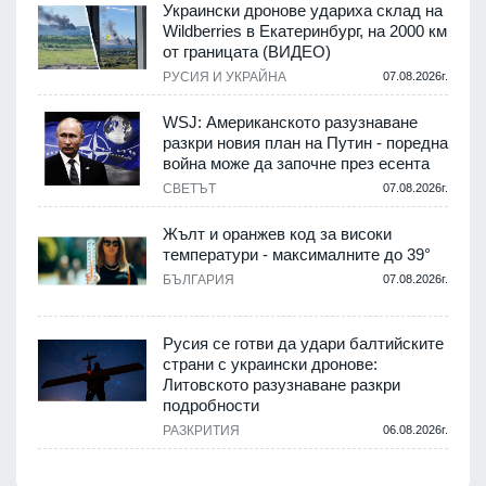
Украински дронове удариха склад на
Wildberries в Екатеринбург, на 2000 км
от границата (ВИДЕО)
РУСИЯ И УКРАЙНА
07.08.2026г.
WSJ: Американското разузнаване
разкри новия план на Путин - поредна
война може да започне през есента
СВЕТЪТ
07.08.2026г.
Жълт и оранжев код за високи
температури - максималните до 39°
БЪЛГАРИЯ
07.08.2026г.
Русия се готви да удари балтийските
страни с украински дронове:
Литовското разузнаване разкри
подробности
РАЗКРИТИЯ
06.08.2026г.