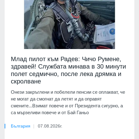
Млад пилот към Радев: Чичо Румене,
здравей! Службата минава в 30 минути
полет седмично, после лека дрямка и
скролване
Онези закръглени и побелели пенсии се оплакват, че
не могат да смогнат да летят и да оправят
смените...Взимат повече и от Президента сигурно, а
са мързеливи повече и от Бай Ганьо
България
07.08.2026г.