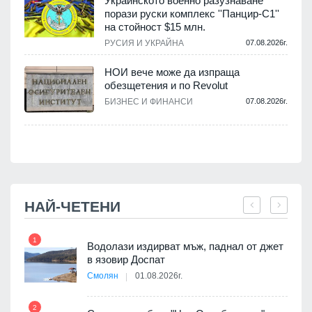
Украинското военно разузнаване
порази руски комплекс ''Панцир-С1''
на стойност $15 млн.
.
РУСИЯ И УКРАЙНА
07.08.2026г.
НОИ вече може да изпраща
обезщетения и по Revolut
.
БИЗНЕС И ФИНАНСИ
07.08.2026г.
НАЙ-ЧЕТЕНИ
1
7
 няма
Водолази издирват мъж, паднал от джет
0 до
в язовир Доспат
Смолян
01.08.2026г.
2
8