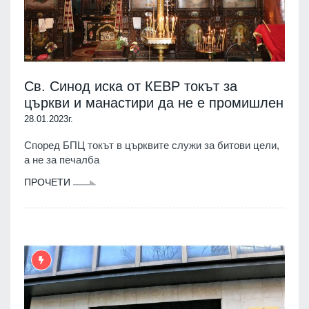
Св. Синод иска от КЕВР токът за
църкви и манастири да не е промишлен
28.01.2023г.
Според БПЦ токът в църквите служи за битови цели,
а не за печалба
ПРОЧЕТИ