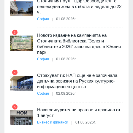
Столичният бул. "Цар Освободител" е
3D
пешеходна зона в събота и неделя до 22
а към
ч.
София
01.08.2026г.
3
9
Новото издание на кампанията на
ията
Столичната библиотека "Зелени
та за
библиотеки 2026" започва днес в Южния
парк
София
01.08.2026г.
4
10
бва
Страхуват ги: НАП още не е започнала
данъчна ревизия на Руския културно-
информационен център
София
02.08.2026г.
оито
5
11
7
Нови осигурителни прагове и правила от
1 август
Бизнес и финанси
01.08.2026г.