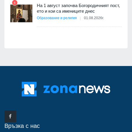
6
а -
На 1 август започва Богородичният пост,
12
ето и кои са имениците днес
Образование и религия
01.08.2026г.
Връзка с нас