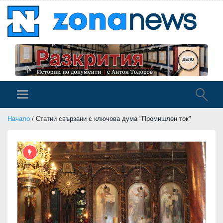
Начало
/ Статии свързани с ключова дума "Промишлен ток"