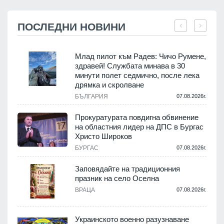
ПОСЛЕДНИ НОВИНИ
Млад пилот към Радев: Чичо Румене,
здравей! Службата минава в 30
минути полет седмично, после лека
дрямка и скролване
.
БЪЛГАРИЯ
07.08.2026г.
а
Прокуратурата повдигна обвинение
на областния лидер на ДПС в Бургас
.
Христо Широков
БУРГАС
07.08.2026г.
Заповядайте на традиционния
празник на село Оселна
.
ВРАЦА
07.08.2026г.
Украинското военно разузнаване