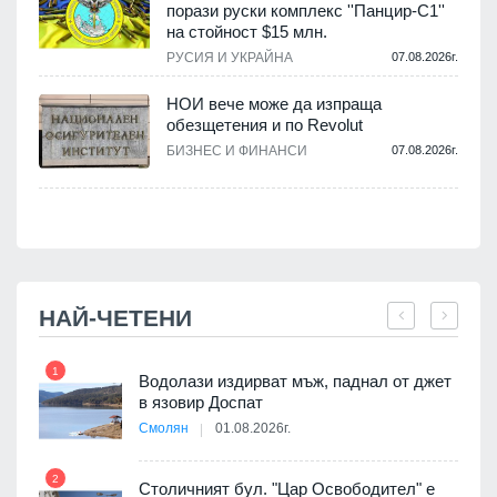
порази руски комплекс ''Панцир-С1''
на стойност $15 млн.
.
РУСИЯ И УКРАЙНА
07.08.2026г.
НОИ вече може да изпраща
обезщетения и по Revolut
.
БИЗНЕС И ФИНАНСИ
07.08.2026г.
НАЙ-ЧЕТЕНИ
1
7
 няма
Водолази издирват мъж, паднал от джет
0 до
в язовир Доспат
Смолян
01.08.2026г.
2
8
Столичният бул. "Цар Освободител" е