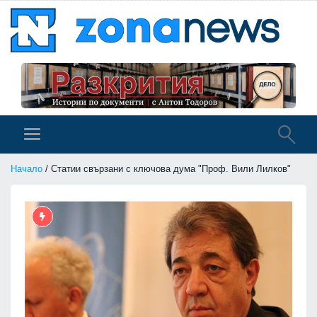
Начало
/ Статии свързани с ключова дума "Проф. Вили Лилков"