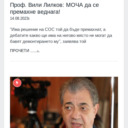
Проф. Вили Лилков: МОЧА да се
премахне веднага!
14.08.2023г.
"Има решение на СОС той да бъде премахнат, а
дебатите какво ще има на негово място не могат да
бавят демонтирането му", заявява той
ПРОЧЕТИ