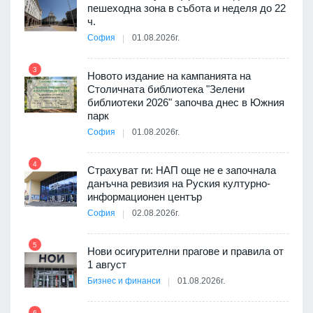
3D
пешеходна зона в събота и неделя до 22
а към
ч.
София
01.08.2026г.
3
9
Новото издание на кампанията на
ията
Столичната библиотека "Зелени
та за
библиотеки 2026" започва днес в Южния
парк
София
01.08.2026г.
4
10
бва
Страхуват ги: НАП още не е започнала
данъчна ревизия на Руския културно-
информационен център
София
02.08.2026г.
оито
5
11
7
Нови осигурителни прагове и правила от
1 август
Бизнес и финанси
01.08.2026г.
6