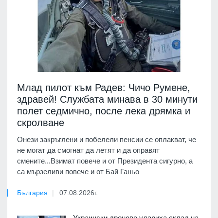
Млад пилот към Радев: Чичо Румене,
здравей! Службата минава в 30 минути
полет седмично, после лека дрямка и
скролване
Онези закръглени и побелели пенсии се оплакват, че
не могат да смогнат да летят и да оправят
смените...Взимат повече и от Президента сигурно, а
са мързеливи повече и от Бай Ганьо
България
07.08.2026г.
Украински дронове удариха склад на