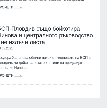
РОЧЕТИ
БСП-Пловдив също бойкотира
Нинова и централното ръководство
- не излъчи листа
8.05.2021г.
еодора Халачева обвини някои от членовете на БСП в
ловдив, че действали като къртици на председателя
орнелия Нинова
РОЧЕТИ