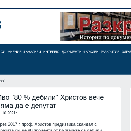
НСИ
МНЕНИЯ И АНАЛИЗИ
ИНТЕРВЮ
ДОКУМЕНТИ И АРХИВИ
РАЗКРИТИЯ
ЗДРА
ов"
Иво "80 % дебили" Христов вече
няма да е депутат
1.10.2021г.
рез 2017 г. проф. Христов предизвика скандал с
разата си, че 80 процента от българите са дебили