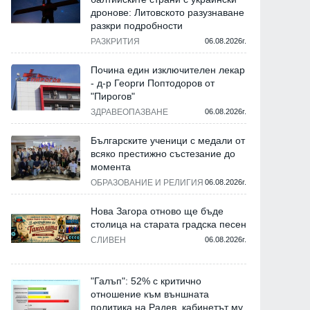
дронове: Литовското разузнаване
разкри подробности
РАЗКРИТИЯ
06.08.2026г.
Почина един изключителен лекар
- д-р Георги Поптодоров от
"Пирогов"
ЗДРАВЕОПАЗВАНЕ
06.08.2026г.
Българските ученици с медали от
всяко престижно състезание до
момента
ОБРАЗОВАНИЕ И РЕЛИГИЯ
06.08.2026г.
Нова Загора отново ще бъде
столица на старата градска песен
СЛИВЕН
06.08.2026г.
"Галъп": 52% с критично
отношение към външната
политика на Радев, кабинетът му