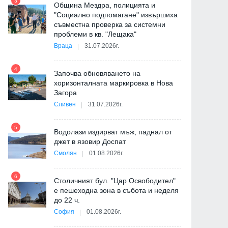
3
Община Мездра, полицията и
"Социално подпомагане" извършиха
съвместна проверка за системни
9
проблеми в кв. "Лещака"
Враца
31.07.2026г.
-
4
Започва обновяването на
хоризонталната маркировка в Нова
Загора
10
Сливен
31.07.2026г.
5
Водолази издирват мъж, паднал от
джет в язовир Доспат
11
Смолян
01.08.2026г.
6
а
Столичният бул. "Цар Освободител"
е пешеходна зона в събота и неделя
12
до 22 ч.
София
01.08.2026г.