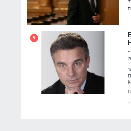
П
2
Т
П
К
П