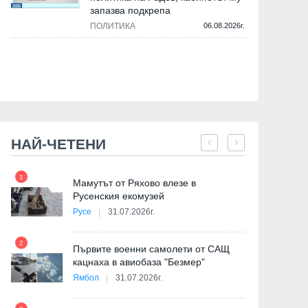
запазва подкрепа
ПОЛИТИКА
06.08.2026г.
НАЙ-ЧЕТЕНИ
1
7
на
Мамутът от Ряхово влезе в
Русенския екомузей
Русе
31.07.2026г.
2
Първите военни самолети от САЩ
кацнаха в авиобаза "Безмер"
8
Ямбол
31.07.2026г.
де