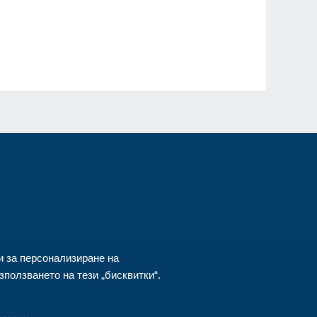
ия
и за персонализиране на
ползването на тези „бисквитки“.