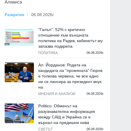
Алианса
Разкрития
06.08.2026г.
"Галъп": 52% с критично
отношение към външната
политика на Радев, кабинетът му
запазва подкрепа
ПОЛИТИКА
06.08.2026г.
Ал. Йорданов: Родата на
кандидата на "промяната" Гюров
е толкова червена, че все едно
ни се лансира за президент внук
на
МНЕНИЯ И АНАЛИЗИ
06.08.2026г.
Politico: Обменът на
разузнавателна информация
между САЩ и Украйна се е
върнал на предишни нива
СВЕТЪТ
06.08.2026г.