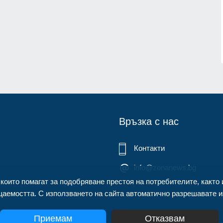
нител
Описаха състоянието на
корабоплавателния път в българск
1.07.2026г.
участък на р. Дунав
Русе
03.08.2026г.
Връзка с нас
Контакти
info@zonanews.bg
 които помагат за подобряване престоя на потребителите, както 
аемостта. С използването на сайта автоматично разрешавате из
Приемам
Отказвам