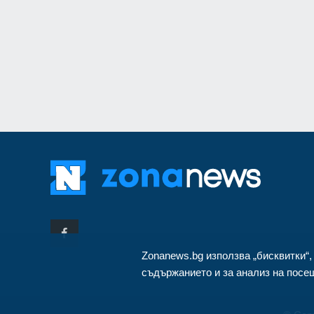
монтиран в разкло
Велико Търново
3
Zonanews.bg използва „бисквитки“,
съдържанието и за анализ на посещ