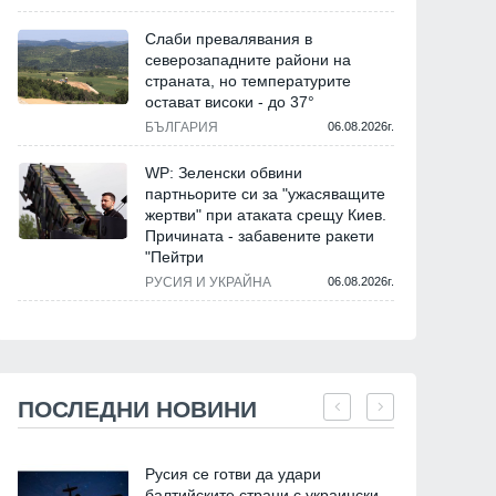
Слаби превалявания в
северозападните райони на
страната, но температурите
остават високи - до 37°
БЪЛГАРИЯ
06.08.2026г.
WP: Зеленски обвини
партньорите си за "ужасяващите
жертви" при атаката срещу Киев.
Причината - забавените ракети
"Пейтри
РУСИЯ И УКРАЙНА
06.08.2026г.
ПОСЛЕДНИ НОВИНИ
Русия се готви да удари
балтийските страни с украински