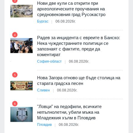
3
Нови две кули са открити при
археологическите проучвания на
9
средновековния град Русокастро
3D
Бургас
06.08.2026г.
а към
4
Радев за инцидента с евреите в Банско:
10
Нека чуждестранните политици се
запознаят с фактите, преди да
ията
коментират
та за
София-област
06.08.2026г.
5
11
Нова Загора отново ще бъде столица на
старата градска песен
оито
Сливен
06.08.2026г.
7
6
"Ловци" на педофили, всичките
непълнолетни, убили мъжа на
12
Младежкия хълм в Пловдив
бва
Пловдив
06.08.2026г.