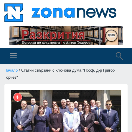
Начало
/ Статии свързани с ключова дума "Проф. д-р Григор
Горчев"