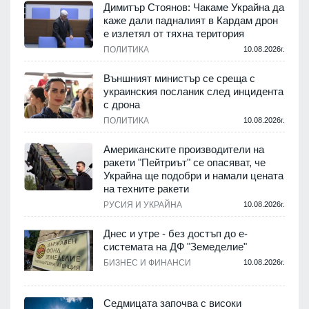
Димитър Стоянов: Чакаме Украйна да
а
каже дали падналият в Кардам дрон
е излетял от тяхна територия
.
ПОЛИТИКА
10.08.2026г.
Външният министър се среща с
украинския посланик след инцидента
с дрона
ПОЛИТИКА
10.08.2026г.
.
Американските производители на
ракети "Пейтриът" се опасяват, че
Украйна ще подобри и намали цената
на техните ракети
.
РУСИЯ И УКРАЙНА
10.08.2026г.
Днес и утре - без достъп до е-
системата на ДФ "Земеделие"
БИЗНЕС И ФИНАНСИ
10.08.2026г.
.
Седмицата започва с високи