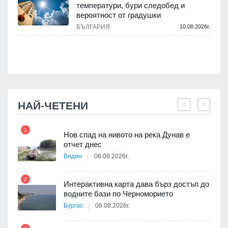
температури, бури следобед и
вероятност от градушки
у
БЪЛГАРИЯ
10.08.2026г.
.
НАЙ-ЧЕТЕНИ
1
7
Нов спад на нивото на река Дунав е
я
отчет днес
Видин
06.08.2026г.
2
Интерактивна карта дава бърз достъп до
8
 на
водните бази по Черноморието
а, че
Бургас
06.08.2026г.
т