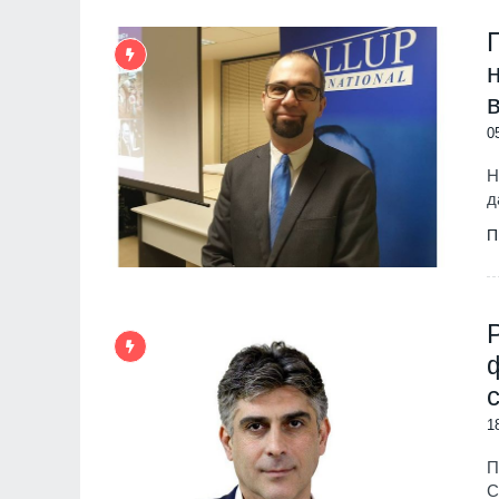
0
Н
д
П
1
П
С