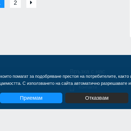
нител
Днес по АМ "Тракия" и АМ "Струма
1
2
няма да се движат тежки камиони 
1.07.2026г.
15.30 до 22 часа
Благоевград
02.08.2026г.
Връзка с нас
 които помагат за подобряване престоя на потребителите, както 
аемостта. С използването на сайта автоматично разрешавате из
Контакти
Приемам
Отказвам
info@zonanews.bg