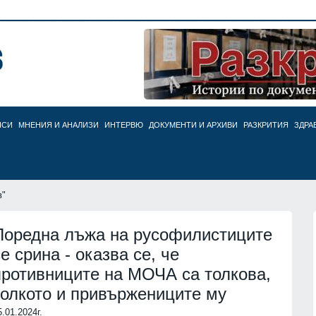
НСИ
МНЕНИЯ И АНАЛИЗИ
ИНТЕРВЮ
ДОКУМЕНТИ И АРХИВИ
РАЗКРИТИЯ
ЗДРА
в"
Поредна лъжа на русофилистиците
се срина - оказва се, че
противниците на МОЧА са толкова,
колкото и привържениците му
5.01.2024г.