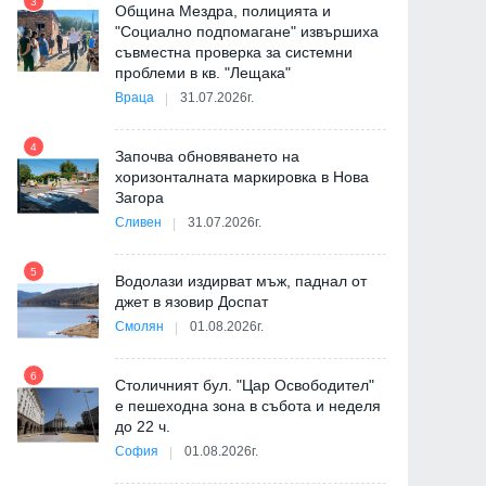
3
Община Мездра, полицията и
"Социално подпомагане" извършиха
съвместна проверка за системни
9
проблеми в кв. "Лещака"
Враца
31.07.2026г.
-
4
Започва обновяването на
хоризонталната маркировка в Нова
Загора
10
Сливен
31.07.2026г.
5
Водолази издирват мъж, паднал от
джет в язовир Доспат
11
Смолян
01.08.2026г.
6
ия
Столичният бул. "Цар Освободител"
е пешеходна зона в събота и неделя
12
до 22 ч.
София
01.08.2026г.