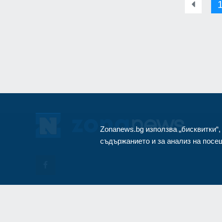
монтиран в разкло
Велико Търново
3
Zonanews.bg използва „бисквитки“,
съдържанието и за анализ на посещ