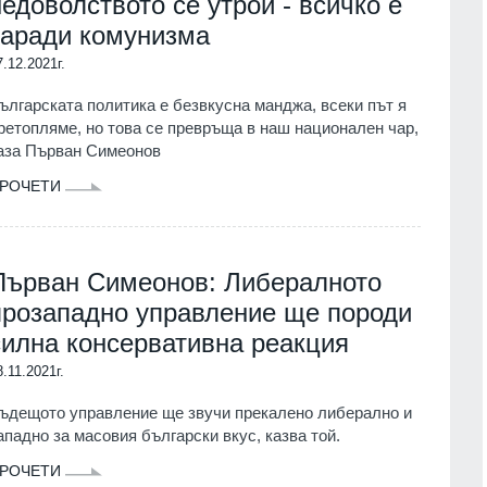
недоволството се утрои - всичко е
див
между САЩ и Украйна се е
заради комунизма
върнал на предишни нива
06.08.2026г.
7.12.2021г.
СВЕТЪТ
06.08.2026г.
а бърз
ългарската политика е безвкусна манджа, всеки път я
 по
Нов спад на нивото на река
ретопляме, но това се превръща в наш национален чар,
Дунав е отчет днес
аза Първан Симеонов
06.08.2026г.
ВИДИН
06.08.2026г.
РОЧЕТИ
а
Слаби превалявания в
а" Гюров
северозападните райони на
се едно
страната, но температурите
ент внук
Първан Симеонов: Либералното
остават високи - до 37°
прозападно управление ще породи
БЪЛГАРИЯ
06.08.2026г.
06.08.2026г.
силна консервативна реакция
Общинските съветници в Балчик
и при
8.11.2021г.
ще обсъдят годишния план за
вания на
социалните услуги за 2027
сокастро
ъдещото управление ще звучи прекалено либерално и
година
06.08.2026г.
ападно за масовия български вкус, казва той.
ДОБРИЧ
06.08.2026г.
вреите в
РОЧЕТИ
WP: Зеленски обвини
нните