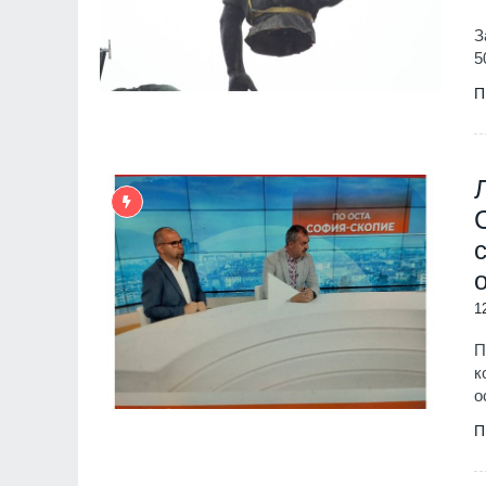
З
5
П
1
П
к
о
П