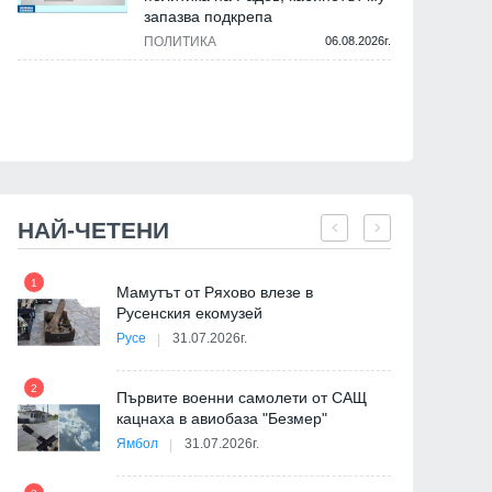
запазва подкрепа
ПОЛИТИКА
06.08.2026г.
НАЙ-ЧЕТЕНИ
1
7
на
Мамутът от Ряхово влезе в
Русенския екомузей
Русе
31.07.2026г.
2
Първите военни самолети от САЩ
кацнаха в авиобаза "Безмер"
8
Ямбол
31.07.2026г.
де