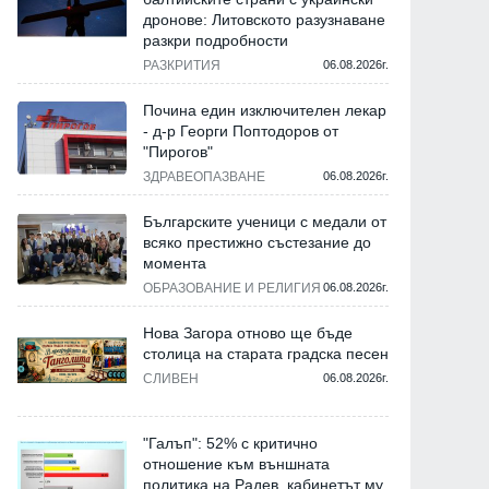
дронове: Литовското разузнаване
разкри подробности
РАЗКРИТИЯ
06.08.2026г.
Почина един изключителен лекар
- д-р Георги Поптодоров от
"Пирогов"
ЗДРАВЕОПАЗВАНЕ
06.08.2026г.
Българските ученици с медали от
всяко престижно състезание до
момента
ОБРАЗОВАНИЕ И РЕЛИГИЯ
06.08.2026г.
Нова Загора отново ще бъде
столица на старата градска песен
СЛИВЕН
06.08.2026г.
"Галъп": 52% с критично
отношение към външната
политика на Радев, кабинетът му