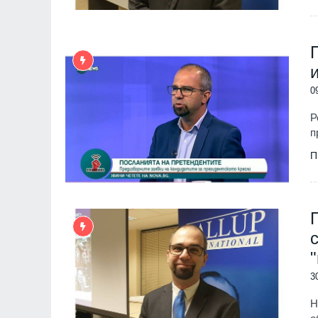
политици се запознаят с
преди да коментират
СОФИЯ-ОБЛАСТ
0
Р
п
П
7
Новото издание на
Столичната библио
библиотеки 2026" 
Южния парк
София
01.08.2026
3
8
The Times: Август 
превърне в най-"п
Н
за Путин и Русия