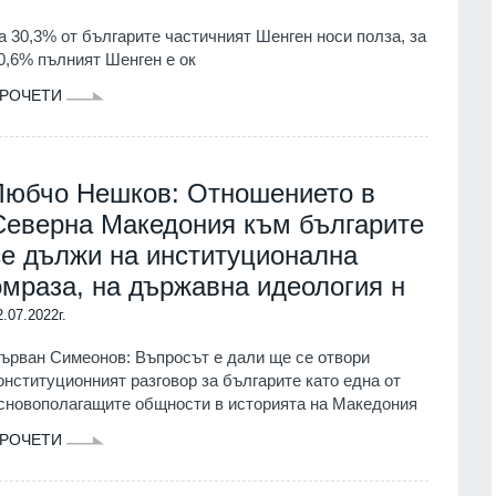
а 30,3% от българите частичният Шенген носи полза, за
0,6% пълният Шенген е ок
РОЧЕТИ
Любчо Нешков: Отношението в
Северна Македония към българите
се дължи на институционална
омраза, на държавна идеология н
2.07.2022г.
ърван Симеонов: Въпросът е дали ще се отвори
онституционният разговор за българите като една от
сновополагащите общности в историята на Македония
РОЧЕТИ