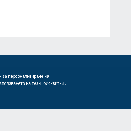
"
от
и за персонализиране на
ползването на тези „бисквитки“.