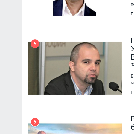
п
П
0
Б
м
П
"Ловци" на педофили, в
непълнолетни, убили м