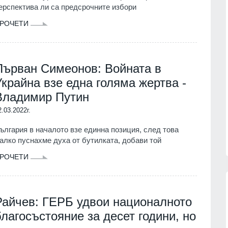
ерспектива ли са предсрочните избори
РОЧЕТИ
Първан Симеонов: Войната в
Украйна взе една голяма жертва -
Владимир Путин
2.03.2022г.
ългария в началото взе единна позиция, след това
алко пуснахме духа от бутилката, добави той
РОЧЕТИ
Райчев: ГЕРБ удвои националното
благосъстояние за десет години, но
сичките
Politico: Обменът на
ъжа на
разузнавателна информация