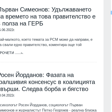
Първан Симеонов: Удължаването
на времето на това правителство е
в полза на ГЕРБ
5.06.2022г.
ай-малкото, което темата за РСМ може да направи, е
а свали едно правителство, коментира още той
РОЧЕТИ
Росен Йорданов: Фазата на
фалшивия консенсус в коалицията
свърши. Следва борба и бягство
8.04.2022г.
сихологът Росен Йорданов, социологът Първан
имеонов и журналистът Петко Георгиев - реална близка