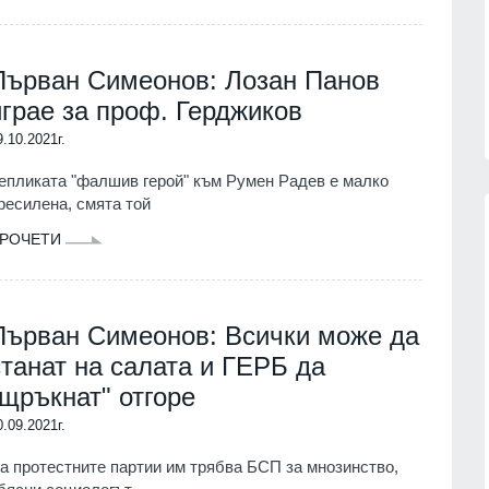
партньорите си за "ужасяващите
 фактите,
жертви" при атаката срещу Киев.
Причината - забавените ракети
06.08.2026г.
Първан Симеонов: Лозан Панов
"Пейтри
играе за проф. Герджиков
РУСИЯ И УКРАЙНА
06.08.2026г.
9.10.2021г.
епликата "фалшив герой" към Румен Радев е малко
ресилена, смята той
РОЧЕТИ
13
 кампанията на
Русия е понесла рекордни загуби 
тека "Зелени
фронта през юли – украинските
Първан Симеонов: Всички може да
започва днес в
въоръжени сили обявиха данните
Русия и Украйна
01.08.2026г.
станат на салата и ГЕРБ да
г.
"щръкнат" отгоре
14
Информационна кампания за
0.09.2021г.
2026 г. може да се
популяризиране на електронното
рокълнатия" месец
здравно досие и на мобилното
а протестните партии им трябва БСП за мнозинство,
приложение еЗдраве ще се прове