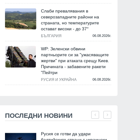
Слаби превалявания в
северозападните райони на
страната, но температурите
остават високи - до 37°
БЪЛГАРИЯ
06.08.2026г.
WP: Зеленски обвини
партньорите си за "ужасяващите
жертви" при атаката срещу Киев.
Причината - забавените ракети
"Пейтри
РУСИЯ И УКРАЙНА
06.08.2026г.
ПОСЛЕДНИ НОВИНИ
Русия се готви да удари
балтийските страни с украински