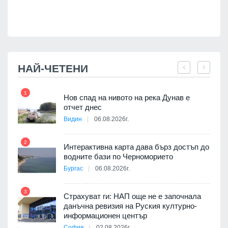
НАЙ-ЧЕТЕНИ
1
7
Нов спад на нивото на река Дунав е
я
отчет днес
Видин
06.08.2026г.
2
Интерактивна карта дава бърз достъп до
8
3D
водните бази по Черноморието
а към
Бургас
06.08.2026г.
3
Страхуват ги: НАП още не е започнала
данъчна ревизия на Руския културно-
9
ията
информационен център
та за
София
02.08.2026г.