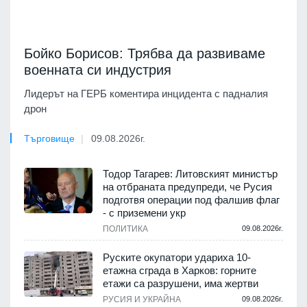
Бойко Борисов: Трябва да развиваме
военната си индустрия
Лидерът на ГЕРБ коментира инцидента с падналия
дрон
Търговище
09.08.2026г.
Тодор Тагарев: Литовският министър
на отбраната предупреди, че Русия
подготвя операции под фалшив флаг
- с приземени укр
ПОЛИТИКА
09.08.2026г.
Руските окупатори удариха 10-
етажна сграда в Харков: горните
етажи са разрушени, има жертви
РУСИЯ И УКРАЙНА
09.08.2026г.