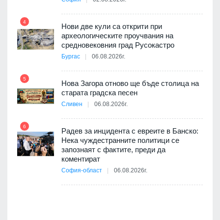
4
Нови две кули са открити при
археологическите проучвания на
10
 на
средновековния град Русокастро
а, че
Бургас
06.08.2026г.
т
5
Нова Загора отново ще бъде столица на
старата градска песен
11
Сливен
06.08.2026г.
път в
6
 4
Радев за инцидента с евреите в Банско:
Нека чуждестранните политици се
запознаят с фактите, преди да
коментират
12
София-област
06.08.2026г.
д-р