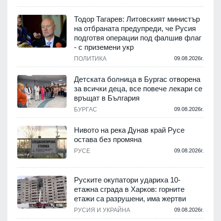
Тодор Тагарев: Литовският министър
на отбраната предупреди, че Русия
т
подготвя операции под фалшив флаг
- с приземени укр
.
ПОЛИТИКА
09.08.2026г.
,
Детската болница в Бургас отворена
за всички деца, все повече лекари се
връщат в България
.
БУРГАС
09.08.2026г.
Нивото на река Дунав край Русе
остава без промяна
РУСЕ
09.08.2026г.
.
Руските окупатори удариха 10-
етажна сграда в Харков: горните
етажи са разрушени, има жертви
.
РУСИЯ И УКРАЙНА
09.08.2026г.