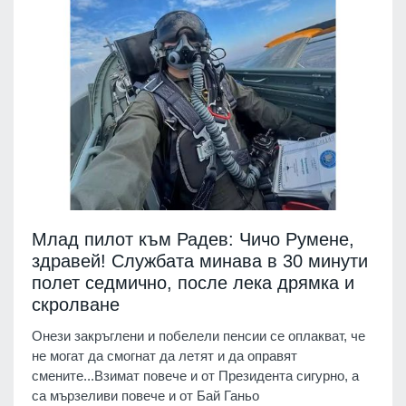
Млад пилот към Радев: Чичо Румене,
здравей! Службата минава в 30 минути
полет седмично, после лека дрямка и
скролване
Онези закръглени и побелели пенсии се оплакват, че
не могат да смогнат да летят и да оправят
смените...Взимат повече и от Президента сигурно, а
са мързеливи повече и от Бай Ганьо