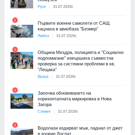
Русе
31.07.2026г.
2
Първите военни самолети от САЩ
кацнаха в авиобаза "Безмер"
8
Ямбол
31.07.2026г.
3
Община Мездра, полицията и "Социално
подпомагане" извършиха съвместна
проверка за системни проблеми в кв.
9
"Лещака"
 в
Враца
31.07.2026г.
4
Започва обновяването на
ойно
хоризонталната маркировка в Нова
10
те
Загора
Сливен
31.07.2026г.
5
Водолази издирват мъж, паднал от джет
11
оведе
в язовир Доспат