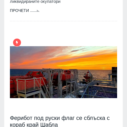
ликвидираните окупатори
ПРОЧЕТИ
Ферибот под руски флаг се сблъска с
кораб край Шабла