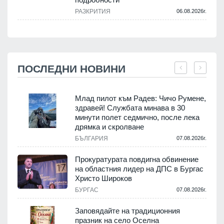
РАЗКРИТИЯ
06.08.2026г.
ПОСЛЕДНИ НОВИНИ
Млад пилот към Радев: Чичо Румене,
здравей! Службата минава в 30
минути полет седмично, после лека
дрямка и скролване
.
БЪЛГАРИЯ
07.08.2026г.
а
Прокуратурата повдигна обвинение
на областния лидер на ДПС в Бургас
.
Христо Широков
БУРГАС
07.08.2026г.
Заповядайте на традиционния
празник на село Оселна