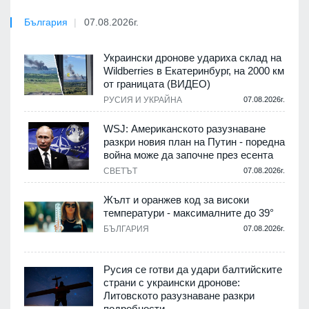
България
07.08.2026г.
Украински дронове удариха склад на
Wildberries в Екатеринбург, на 2000 км
от границата (ВИДЕО)
РУСИЯ И УКРАЙНА
07.08.2026г.
WSJ: Американското разузнаване
разкри новия план на Путин - поредна
война може да започне през есента
СВЕТЪТ
07.08.2026г.
Жълт и оранжев код за високи
температури - максималните до 39°
БЪЛГАРИЯ
07.08.2026г.
Русия се готви да удари балтийските
страни с украински дронове:
Литовското разузнаване разкри
подробности