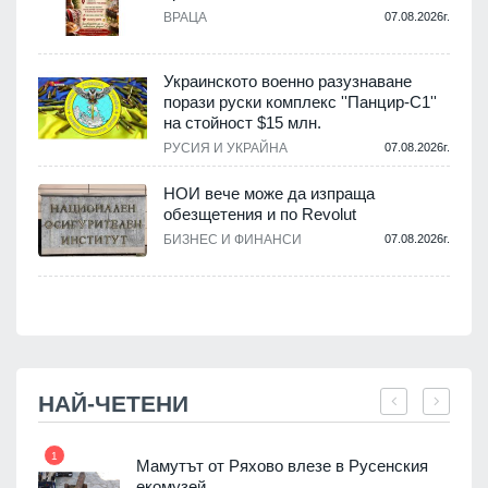
.
ВРАЦА
07.08.2026г.
Украинското военно разузнаване
порази руски комплекс ''Панцир-С1''
на стойност $15 млн.
.
РУСИЯ И УКРАЙНА
07.08.2026г.
НОИ вече може да изпраща
обезщетения и по Revolut
.
БИЗНЕС И ФИНАНСИ
07.08.2026г.
НАЙ-ЧЕТЕНИ
1
7
Мамутът от Ряхово влезе в Русенския
екомузей