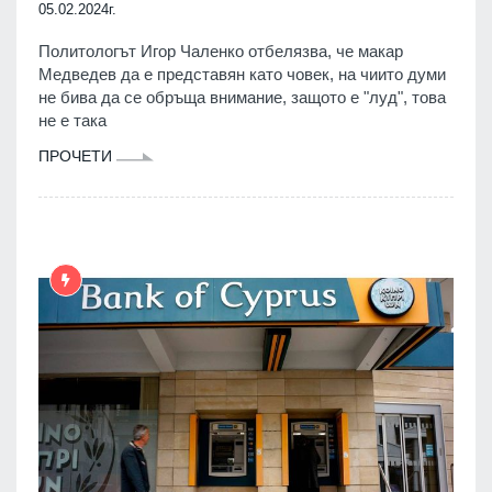
05.02.2024г.
Политологът Игор Чаленко отбелязва, че макар
Медведев да е представян като човек, на чиито думи
не бива да се обръща внимание, защото е "луд", това
не е така
ПРОЧЕТИ