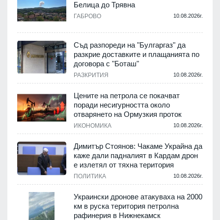
Белица до Трявна
.
ГАБРОВО
10.08.2026г.
Съд разпореди на "Булгаргаз" да
разкрие доставките и плащанията по
с
договора с "Боташ"
РАЗКРИТИЯ
10.08.2026г.
.
Цените на петрола се покачват
поради несигурността около
отварянето на Ормузкия проток
ИКОНОМИКА
10.08.2026г.
.
Димитър Стоянов: Чакаме Украйна да
каже дали падналият в Кардам дрон
е излетял от тяхна територия
ПОЛИТИКА
10.08.2026г.
.
Украински дронове атакуваха на 2000
км в руска територия петролна
рафинерия в Нижнекамск