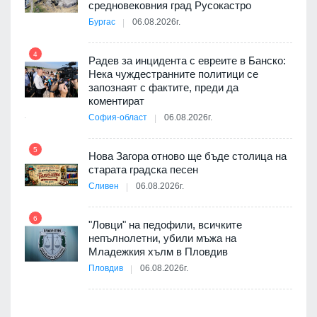
средновековния град Русокастро
3D
Бургас
06.08.2026г.
а към
4
Радев за инцидента с евреите в Банско:
10
Нека чуждестранните политици се
запознаят с фактите, преди да
ията
коментират
та за
София-област
06.08.2026г.
5
11
Нова Загора отново ще бъде столица на
старата градска песен
оито
Сливен
06.08.2026г.
7
6
"Ловци" на педофили, всичките
непълнолетни, убили мъжа на
12
Младежкия хълм в Пловдив
бва
Пловдив
06.08.2026г.