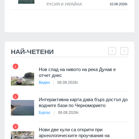
а
РУСИЯ И УКРАЙНА
10.08.2026г.
.
НАЙ-ЧЕТЕНИ
1
7
Нов спад на нивото на река Дунав е
я
отчет днес
Видин
06.08.2026г.
2
Интерактивна карта дава бърз достъп до
8
 на
водните бази по Черноморието
а, че
Бургас
06.08.2026г.
т
3
Нови две кули са открити при
археологическите проучвания на
9