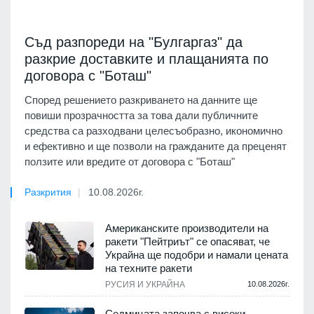
Съд разпореди на "Булгаргаз" да
разкрие доставките и плащанията по
договора с "Боташ"
Според решението разкриването на данните ще
повиши прозрачността за това дали публичните
средства са разходвани целесъобразно, икономично
и ефективно и ще позволи на гражданите да преценят
ползите или вредите от договора с "Боташ"
Разкрития
10.08.2026г.
Американските производители на
ракети "Пейтриът" се опасяват, че
Украйна ще подобри и намали цената
на техните ракети
РУСИЯ И УКРАЙНА
10.08.2026г.
Седмицата започва с високи