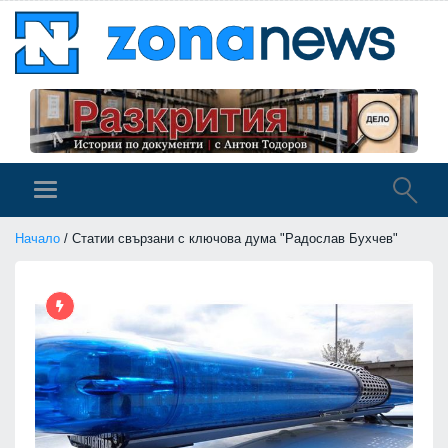
Начало
/ Статии свързани с ключова дума "Радослав Бухчев"