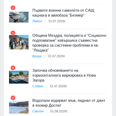
2
Първите военни самолети от САЩ
кацнаха в авиобаза "Безмер"
8
Ямбол
31.07.2026г.
 в
3
Община Мездра, полицията и "Социално
подпомагане" извършиха съвместна
проверка за системни проблеми в кв.
9
ойно
"Лещака"
те
Враца
31.07.2026г.
4
Започва обновяването на
хоризонталната маркировка в Нова
10
оведе
Загора
АЕЦ
Сливен
31.07.2026г.
5
Водолази издирват мъж, паднал от джет
11
в язовир Доспат
Смолян
01.08.2026г.
я