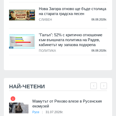
Нова Загора отново ще бъде столица
на старата градска песен
СЛИВЕН
06.08.2026г.
.
"Галъп": 52% с критично отношение
и
към външната политика на Радев,
а
кабинетът му запазва подкрепа
ПОЛИТИКА
06.08.2026г.
.
НАЙ-ЧЕТЕНИ
1
7
Мамутът от Ряхово влезе в Русенския
екомузей
Русе
31.07.2026г.