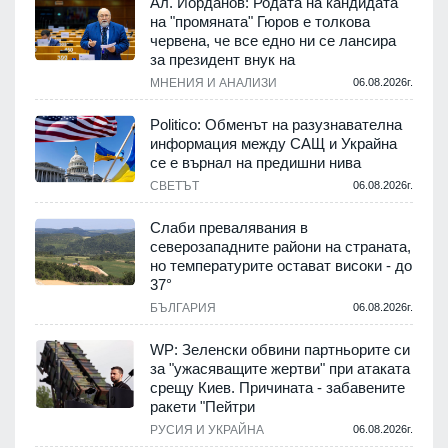
Ал. Йорданов: Родата на кандидата
на "промяната" Гюров е толкова
червена, че все едно ни се лансира
за президент внук на
МНЕНИЯ И АНАЛИЗИ
06.08.2026г.
Politico: Обменът на разузнавателна
информация между САЩ и Украйна
се е върнал на предишни нива
СВЕТЪТ
06.08.2026г.
Слаби превалявания в
северозападните райони на страната,
но температурите остават високи - до
37°
БЪЛГАРИЯ
06.08.2026г.
WP: Зеленски обвини партньорите си
за "ужасяващите жертви" при атаката
срещу Киев. Причината - забавените
ракети "Пейтри
РУСИЯ И УКРАЙНА
06.08.2026г.