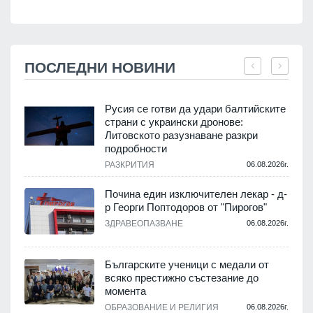
ПОСЛЕДНИ НОВИНИ
Русия се готви да удари балтийските
страни с украински дронове:
Литовското разузнаване разкри
подробности
.
РАЗКРИТИЯ
06.08.2026г.
Почина един изключителен лекар - д-
р Георги Поптодоров от "Пирогов"
.
ЗДРАВЕОПАЗВАНЕ
06.08.2026г.
,
Българските ученици с медали от
о
всяко престижно състезание до
момента
.
ОБРАЗОВАНИЕ И РЕЛИГИЯ
06.08.2026г.