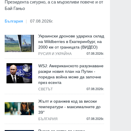
Президента сигурно, а са мързеливи повече и от
Бай Ганьо
България
07.08.2026г.
Украински дронове удариха склад
на Wildberries в Екатеринбург, на
2000 км от границата (ВИДЕО)
РУСИЯ И УКРАЙНА
07.08.2026г.
WSJ: Американското разузнаване
разкри новия план на Путин -
поредна война може да започне
през есента
СВЕТЪТ
07.08.2026г.
Жълт и оранжев код за високи
температури - максималните до
39°
БЪЛГАРИЯ
07.08.2026г.