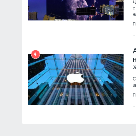
Д
с
н
П
0
С
и
П