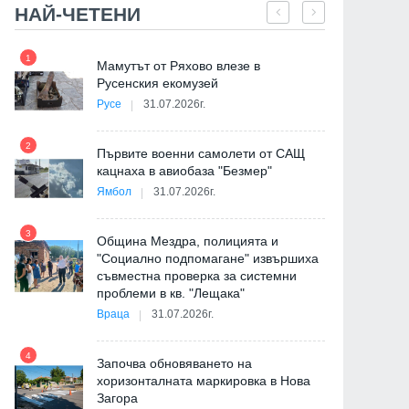
НАЙ-ЧЕТЕНИ
1
7
е
Мамутът от Ряхово влезе в
Русенския екомузей
Русе
31.07.2026г.
2
на
Първите военни самолети от САЩ
кацнаха в авиобаза "Безмер"
8
Ямбол
31.07.2026г.
3
Община Мездра, полицията и
"Социално подпомагане" извършиха
съвместна проверка за системни
9
проблеми в кв. "Лещака"
де
Враца
31.07.2026г.
4
Започва обновяването на
хоризонталната маркировка в Нова
Загора
10