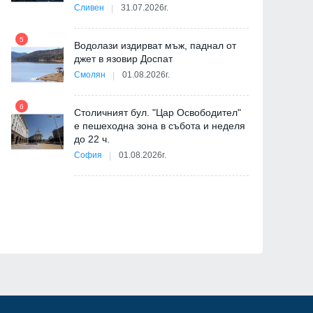
-
Сливен
31.07.2026г.
5
Водолази издирват мъж, паднал от
джет в язовир Доспат
11
Смолян
01.08.2026г.
6
Столичният бул. "Цар Освободител"
е пешеходна зона в събота и неделя
12
до 22 ч.
София
01.08.2026г.
ия