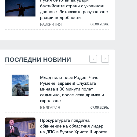
Русия се готви да удари
балтийските страни с украински
дронове: Литовското разузнаване
разкри подробности
РАЗКРИТИЯ
06.08.2026г.
ПОСЛЕДНИ НОВИНИ
Млад пилот към Радев: Чичо
Румене, здравей! Службата
минава в 30 минути полет
седмично, после лека дрямка и
скролване
БЪЛГАРИЯ
07.08.2026г.
Прокуратурата повдигна
обвинение на областния лидер
на ДПС в Бургас Христо Широков