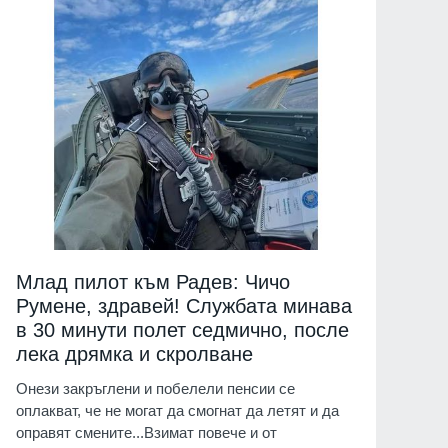
Млад пилот към Радев: Чичо
Румене, здравей! Службата минава
в 30 минути полет седмично, после
лека дрямка и скролване
Онези закръглени и побелели пенсии се
оплакват, че не могат да смогнат да летят и да
оправят смените...Взимат повече и от