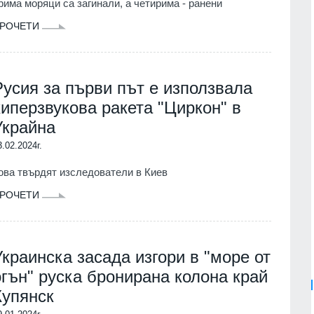
рима моряци са загинали, а четирима - ранени
РОЧЕТИ
Русия за първи път е използвала
хиперзвукова ракета "Циркон" в
Украйна
3.02.2024г.
ова твърдят изследователи в Киев
РОЧЕТИ
Украинска засада изгори в "море от
огън" руска бронирана колона край
Купянск