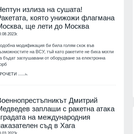
скролване
Нептун излиза на сушата!
БЪЛГАРИЯ
07.08.2026г.
е има има
Ракетата, която унижожи флагмана
на
Прокуратурата повдигна
3, №15 и
Москва, ще лети до Москва
обвинение на областния лидер
на ДПС в Бургас Христо Широков
0.08.2023г.
08.08.2026г.
БУРГАС
07.08.2026г.
одобна модификация би била голям скок във
а на
ъзможностите на ВСУ, тъй като ракетите не биха могли
Заповядайте на традиционния
а бъдат заглушавани от оборудване за електронна
празник на село Оселна
 Франк
ана
орб
ВРАЦА
07.08.2026г.
РОЧЕТИ
08.08.2026г.
Военнопрестъпникът Дмитрий
Медведев заплаши с ракетна атака
сградата на международния
наказателен съд в Хага
13
ергетиката ще
Описаха състоянието на
0.03.2023г.