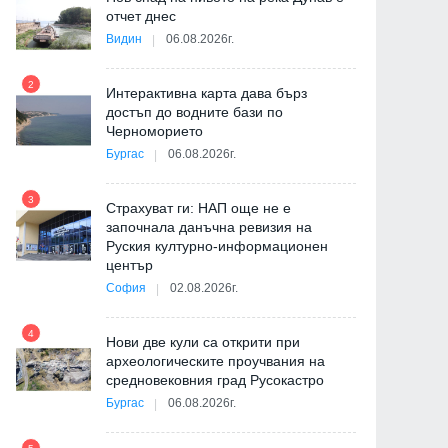
ия
отчет днес
Видин
06.08.2026г.
2
Интерактивна карта дава бърз
8
достъп до водните бази по
Черноморието
Бургас
06.08.2026г.
3
Страхуват ги: НАП още не е
9
започнала данъчна ревизия на
Руския културно-информационен
център
София
02.08.2026г.
4
Нови две кули са открити при
10
а
археологическите проучвания на
средновековния град Русокастро
а
Бургас
06.08.2026г.