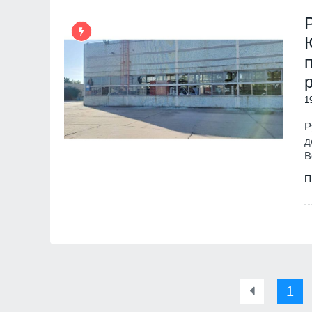
Враца
03.08.2026г
11
"Ловци" на педофи
непълнолетни, уб
Младежкия хълм в
Пловдив
06.08.202
1
12
Р
Днес по АМ "Траки
няма да се движат
д
15.30 до 22 часа
В
Благоевград
02.08
П
1