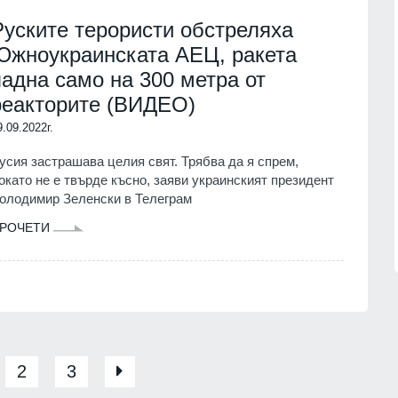
.
Руските терористи обстреляха
17
Актуална информация относно
Южноукраинската АЕЦ, ракета
ли, всичките
състоянието на корабоплавателни
падна само на 300 метра от
или мъжа на
път в българския участък на р. Дун
 Пловдив
към 4 август 2026 годи
реакторите (ВИДЕО)
6г.
Русе
04.08.2026г.
9.09.2022г.
18
усия застрашава целия свят. Трябва да я спрем,
я" и АМ "Струма"
Почина един изключителен лекар -
 тежки камиони от
р Георги Поптодоров от "Пирогов"
окато не е твърде късно, заяви украинският президент
олодимир Зеленски в Телеграм
Здравеопазване
06.08.2026г.
.2026г.
РОЧЕТИ
2
3