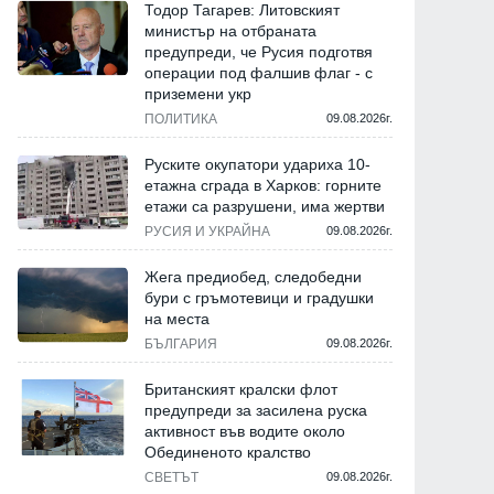
Тодор Тагарев: Литовският
министър на отбраната
предупреди, че Русия подготвя
операции под фалшив флаг - с
приземени укр
ПОЛИТИКА
09.08.2026г.
Руските окупатори удариха 10-
етажна сграда в Харков: горните
етажи са разрушени, има жертви
РУСИЯ И УКРАЙНА
09.08.2026г.
Жега предиобед, следобедни
бури с гръмотевици и градушки
на места
БЪЛГАРИЯ
09.08.2026г.
Британският кралски флот
предупреди за засилена руска
активност във водите около
Обединеното кралство
СВЕТЪТ
09.08.2026г.