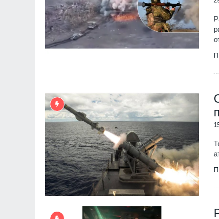
2
Р
р
о
П
1
Т
а
П