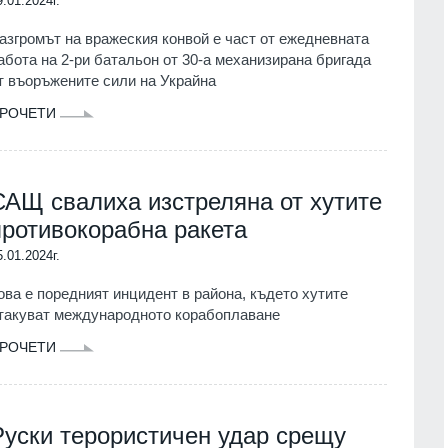
9.01.2024г.
азгромът на вражеския конвой е част от ежедневната
абота на 2-ри батальон от 30-а механизирана бригада
т въоръжените сили на Украйна
РОЧЕТИ
САЩ свалиха изстреляна от хутите
противокорабна ракета
5.01.2024г.
ова е поредният инцидент в района, където хутите
такуват международното корабоплаване
РОЧЕТИ
Руски терористичен удар срещу