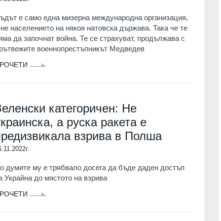
ик работно
корабоплавателния път в българск
ъдът е само една мизерна международна организация,
"Козлодуй"
участък на р. Дунав
 не населението на някоя натовска държава. Така че те
.
Русе
03.08.2026г.
яма да започнат война. Те се страхуват, продължава с
рътвежите военнопрестъпникът Медведев
14
ници в Балчик ще
Основоположник на съвременното
РОЧЕТИ
план за
3D компютърно зрение се
 за 2027 година
присъединява към INSAIT
г.
София
03.08.2026г.
Зеленски категоричен: Не
15
" представи
Регулаторната комисия за
украинска, а руска ракета е
 на една от най-
съобщенията иска проверка на
лорни сцени в
"Еконт" от Комисията за
предизвикала взрива в Полша
потребителите заради нови цени
6.11.2022г.
.
Икономика
03.08.2026г.
о думите му е трябвало досега да бъде даден достъп
16
а Украйна до мястото на взрива
ампания за
Ал. Йорданов: Родата на кандидат
а електронното
на "промяната" Гюров е толкова
РОЧЕТИ
а мобилното
червена, че все едно ни се лансир
ве ще се проведе
за президент внук на
Мнения и анализи
06.08.2026г.