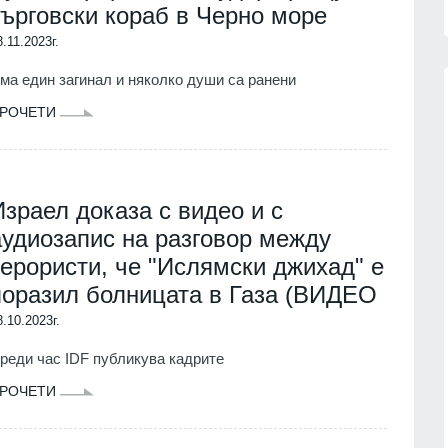
търговски кораб в Черно море
8.11.2023г.
ма един загинал и няколко души са ранени
РОЧЕТИ
 балната
Опасно горещо, температурите
п заяви,
нагоре до 38°
ионален
БЪЛГАРИЯ
08.08.2026г.
Израел доказа с видео и с
аудиозапис на разговор между
08.08.2026г.
МИИИ публикува за обществено
терористи, че "Ислямски джихад" е
обсъждане проект на Методика
зузнаване
поразил болницата в Газа (ВИДЕО
за определяне на справедлива
зрив на
стойност
усия
8.10.2023г.
ПОЛИТИКА
07.08.2026г.
08.08.2026г.
реди час IDF публикува кадрите
Млад пилот към Радев: Чичо
рие
РОЧЕТИ
Румене, здравей! Службата
и" срещу
минава в 30 минути полет
седмично, после лека дрямка и
08.08.2026г.