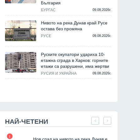
България
БУРГАС
09.08.2026г.
Нивото на река Дунав край Русе
остава без промяна
РУСЕ
09.08.2026г.
Руските окупатори удариха 10-
етажна сграда в Харков: горните
етажи са разрушени, има жертви
РУСИЯ И УКРАЙНА
09.08.2026г.
НАЙ-ЧЕТЕНИ
1
7
Нов спад на нивото на река Дунав е