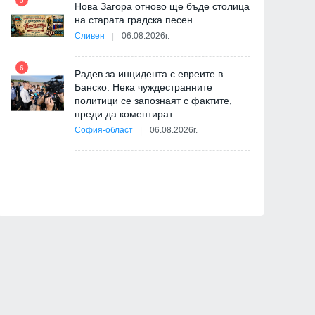
5
Нова Загора отново ще бъде столица
на старата градска песен
Сливен
06.08.2026г.
11
я
ав
6
Радев за инцидента с евреите в
Банско: Нека чуждестранните
политици се запознаят с фактите,
преди да коментират
12
 д-
София-област
06.08.2026г.