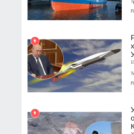
Т
П
1
Т
П