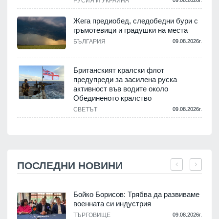
РУСИЯ И УКРАЙНА
Жега предиобед, следобедни бури с
гръмотевици и градушки на места
БЪЛГАРИЯ
09.08.2026г.
Британският кралски флот
предупреди за засилена руска
активност във водите около
Обединеното кралство
СВЕТЪТ
09.08.2026г.
ПОСЛЕДНИ НОВИНИ
Бойко Борисов: Трябва да развиваме
военната си индустрия
.
ТЪРГОВИЩЕ
09.08.2026г.