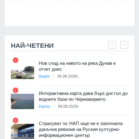
НАЙ-ЧЕТЕНИ
1
7
Нов спад на нивото на река Дунав е
я
отчет днес
Видин
06.08.2026г.
2
Интерактивна карта дава бърз достъп до
8
3D
водните бази по Черноморието
а към
Бургас
06.08.2026г.
3
Страхуват ги: НАП още не е започнала
данъчна ревизия на Руския културно-
9
ията
информационен център