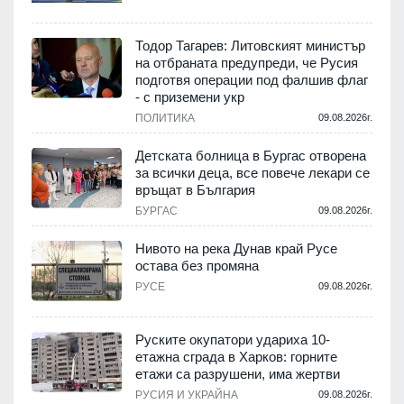
Тодор Тагарев: Литовският министър
на отбраната предупреди, че Русия
т
подготвя операции под фалшив флаг
- с приземени укр
.
ПОЛИТИКА
09.08.2026г.
,
Детската болница в Бургас отворена
за всички деца, все повече лекари се
връщат в България
.
БУРГАС
09.08.2026г.
Нивото на река Дунав край Русе
остава без промяна
РУСЕ
09.08.2026г.
.
Руските окупатори удариха 10-
етажна сграда в Харков: горните
етажи са разрушени, има жертви
.
РУСИЯ И УКРАЙНА
09.08.2026г.