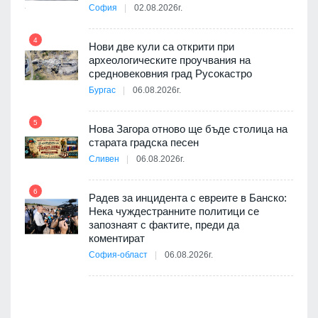
та за
София
02.08.2026г.
4
Нови две кули са открити при
археологическите проучвания на
10
 на
средновековния град Русокастро
а, че
Бургас
06.08.2026г.
т
5
Нова Загора отново ще бъде столица на
старата градска песен
11
Сливен
06.08.2026г.
път в
6
 4
Радев за инцидента с евреите в Банско:
Нека чуждестранните политици се
запознаят с фактите, преди да
коментират
12
София-област
06.08.2026г.
д-р