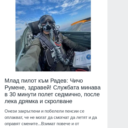
Млад пилот към Радев: Чичо
Румене, здравей! Службата минава
в 30 минути полет седмично, после
лека дрямка и скролване
Онези закръглени и побелели пенсии се
оплакват, че не могат да смогнат да летят и да
оправят смените...Взимат повече и от