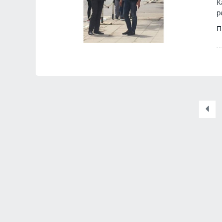
К
р
П