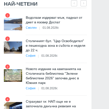
НАЙ-ЧЕТЕНИ
1
7
"
Водолази издирват мъж, паднал от
от
джет в язовир Доспат
Смолян
01.08.2026г.
2
8
Столичният бул. "Цар Освободител"
е пешеходна зона в събота и неделя
до 22 ч.
София
01.08.2026г.
3
9
Новото издание на кампанията на
Столичната библиотека "Зелени
библиотеки 2026" започва днес в
Южния парк
София
01.08.2026г.
4
Страхуват ги: НАП още не е
10
започнала данъчна ревизия на