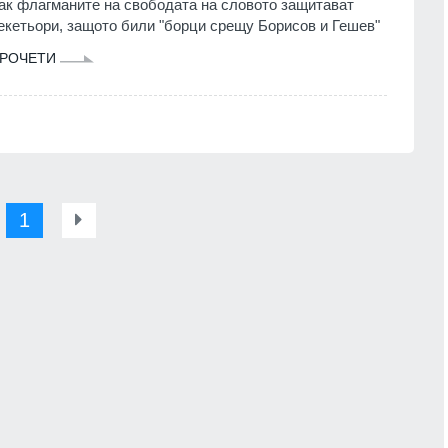
ак флагманите на свободата на словото защитават
екетьори, защото били "борци срещу Борисов и Гешев"
РОЧЕТИ
1