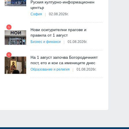
Руския културно-информационен
център
София
02.08.2026г.
5
Нови осигурителни прагове и
11
правила от 1 август
Бизнес и финанси
01.08.2026г.
6
На 1 август започва Богородичният
пост, ето и кои са имениците днес
12
ва
Образование и религия
01.08.2026г.