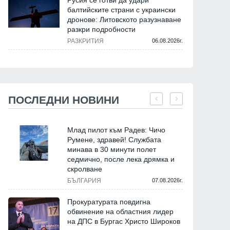
Русия се готви да удари
балтийските страни с украински
дронове: Литовското разузнаване
разкри подробности
РАЗКРИТИЯ
06.08.2026г.
ПОСЛЕДНИ НОВИНИ
Млад пилот към Радев: Чичо
Румене, здравей! Службата
минава в 30 минути полет
седмично, после лека дрямка и
скролване
БЪЛГАРИЯ
07.08.2026г.
Прокуратурата повдигна
обвинение на областния лидер
на ДПС в Бургас Христо Широков