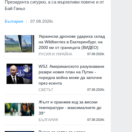
Президента сигурно, а са мързеливи повече и от
Бай Ганьо
България
07.08.2026г.
Украински дронове удариха склад
на Wildberries в Екатеринбург, на
2000 км от границата (ВИДЕО)
РУСИЯ И УКРАЙНА
07.08.2026г.
WSJ: Американското разузнаване
разкри новия план на Путин -
поредна война може да започне
през есента
СВЕТЪТ
07.08.2026г.
Жълт и оранжев код за високи
температури - максималните до
39°
БЪЛГАРИЯ
07.08.2026г.