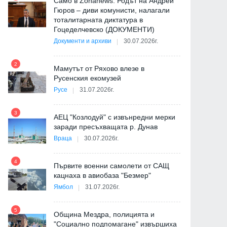
Само в Zonanews: Родът на Андрей
Гюров – диви комунисти, налагали
тоталитарната диктатура в
Гоцеделчевско (ДОКУМЕНТИ)
Документи и архиви
30.07.2026г.
8
2
Мамутът от Ряхово влезе в
Русенския екомузей
Русе
31.07.2026г.
9
3
АЕЦ "Козлодуй" с извънредни мерки
заради пресъхващата р. Дунав
Враца
30.07.2026г.
4
Първите военни самолети от САЩ
10
кацнаха в авиобаза "Безмер"
Ямбол
31.07.2026г.
5
Община Мездра, полицията и
"Социално подпомагане" извършиха