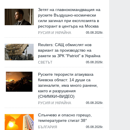
Зетят на главнокомандващия на
руските Въздушно-космически
сили загинал при експлозията в
ресторант в центъра на Москва
РУСИЯ И УКРАЙНА
05.08.2026г.
Reuters: САЩ обмислят нов
вариант за производство на
ракети за ЗРК "Patriot" в Украйна
СВЕТЪТ
05.08.2026г.
Руските терористи атакуваха
Киевска област: 14 души са
загиналите, има много ранени,
както и разрушения
(СНИМКИ+ВИДЕО)
РУСИЯ И УКРАЙНА
05.08.2026г.
Слънчево и опасно горещо,
температурите стигат 38°
БЪЛГАРИЯ
05.08.2026г.