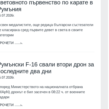
световното първенство по карате в
Румъния
6.07.2026г.
свен медалистите, още редица български състезатели
е класираха сред първите девет в света в своите
атегории
РОЧЕТИ
Румънски F-16 свали втори дрон за
последните два дни
5.07.2026г.
поред Министерството на националната отбрана
MApN) дронът е бил засечен в 08:22 ч. от военните
адари
РОЧЕТИ