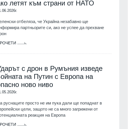
Цар Освободител"
Страхуват ги: НАП още не е
ако летят към страни от НАТО
в събота и неделя
започнала данъчна ревизия на
1.06.2026г.
Руския културно-информационен
център
г.
еленски отбеляза, че Украйна незабавно ще
София
02.08.2026г.
нформира партньорите си, ако не успее да прехване
рон
 мъж, паднал от
14
пат
Нови осигурителни прагове и
РОЧЕТИ
правила от 1 август
г.
Бизнес и финанси
01.08.2026г.
 кампанията на
15
тека "Зелени
На 1 август започва Богородичният
Ударът с дрон в Румъния изведе
започва днес в
пост, ето и кои са имениците днес
войната на Путин с Европа на
Образование и религия
01.08.2026г.
опасно ново ниво
г.
1.05.2026г.
16
Бюрото по труда в Русе призовава
е подкрепи 200
търсещите работа да бъдат
а руснаците просто не им пука дали ще попаднат в
едприятия от
внимателни при приемане на
вропейски цели, защото не са много загрижени от
 с програма за
атрактивни оферти
отенциалната реакция на Европа
ст 6 млн.
Русе
30.07.2026г.
30.07.2026г.
РОЧЕТИ