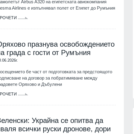
амолетът Airbus A320 на египетската авиокомпания
05.08.2026г.
esma Airlines е изпълнявал полет от Египет до Румъния
 сили
Лъчезар Кръстев е назначен за
РОЧЕТИ
мания
директор на АДФИ
на от
БИЗНЕС И ФИНАНСИ
04.08.2026г.
в света
04.08.2026г.
Оряхово празнува освобождението
За първи път от 10 години насам
на града с гости от Румъния
демократите се ползват с по-
ран почти
голямо доверие в САЩ по
и
0.06.2026г.
икономическите въпроси
осещението бе част от подготовката за предстоящото
СВЕТЪТ
04.08.2026г.
04.08.2026г.
одписване на договор за побратимяване между
радовете Оряхово и Дъбулени
РОЧЕТИ
Зеленски: Украйна се опитва да
сваля всички руски дронове, дори
13