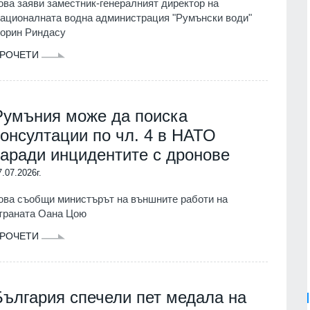
ова заяви заместник-генералният директор на
ационалната водна администрация "Румънски води"
орин Риндасу
РОЧЕТИ
Румъния може да поиска
консултации по чл. 4 в НАТО
заради инцидентите с дронове
7.07.2026г.
ова съобщи министърът на външните работи на
траната Оана Цою
РОЧЕТИ
България спечели пет медала на