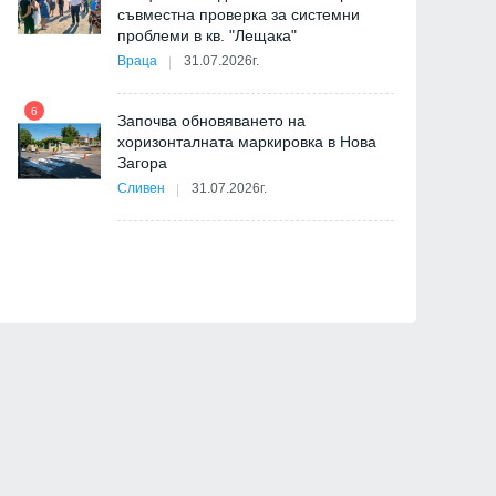
съвместна проверка за системни
11
проблеми в кв. "Лещака"
на
Враца
31.07.2026г.
6
Започва обновяването на
хоризонталната маркировка в Нова
12
Загора
и
Сливен
31.07.2026г.