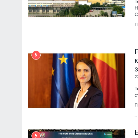
Т
Н
С
П
2
Т
с
П