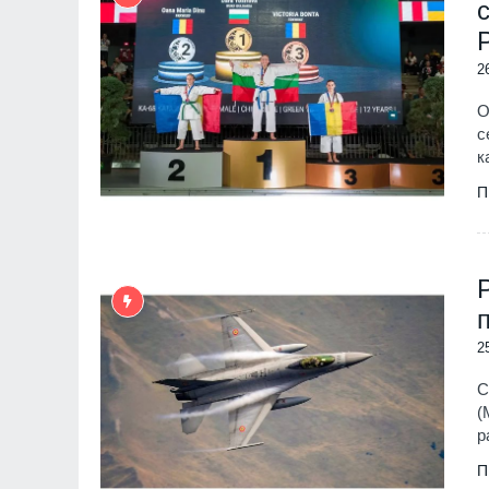
2
О
с
к
П
2
С
(
р
П