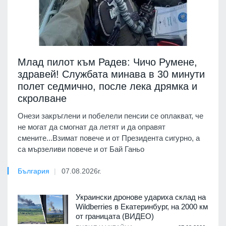
Млад пилот към Радев: Чичо Румене,
здравей! Службата минава в 30 минути
полет седмично, после лека дрямка и
скролване
Онези закръглени и побелели пенсии се оплакват, че
не могат да смогнат да летят и да оправят
смените...Взимат повече и от Президента сигурно, а
са мързеливи повече и от Бай Ганьо
България
07.08.2026г.
Украински дронове удариха склад на
Wildberries в Екатеринбург, на 2000 км
от границата (ВИДЕО)