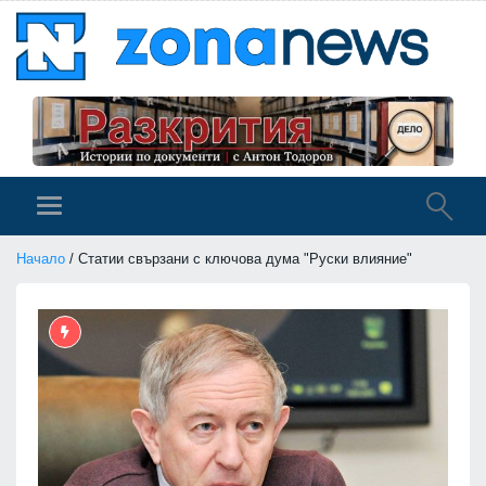
Начало
/ Статии свързани с ключова дума "Руски влияние"