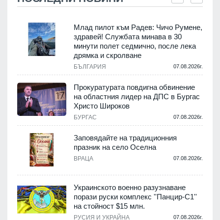
Млад пилот към Радев: Чичо Румене,
здравей! Службата минава в 30
минути полет седмично, после лека
дрямка и скролване
.
БЪЛГАРИЯ
07.08.2026г.
а
Прокуратурата повдигна обвинение
на областния лидер на ДПС в Бургас
.
Христо Широков
БУРГАС
07.08.2026г.
Заповядайте на традиционния
празник на село Оселна
.
ВРАЦА
07.08.2026г.
Украинското военно разузнаване
порази руски комплекс ''Панцир-С1''
на стойност $15 млн.
.
РУСИЯ И УКРАЙНА
07.08.2026г.