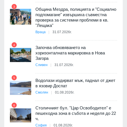
3
Община Мездра, полицията и "Социално
подпомагане" извършиха съвместна
проверка за системни проблеми в кв.
9
"Лещака"
Враца
31.07.2026г.
 в
4
Започва обновяването на
хоризонталната маркировка в Нова
10
Загора
ойно
Сливен
31.07.2026г.
те
5
Водолази издирват мъж, паднал от джет
11
в язовир Доспат
Смолян
01.08.2026г.
оведе
АЕЦ
6
Столичният бул. "Цар Освободител" е
12
пешеходна зона в събота и неделя до 22
ч.
София
01.08.2026г.