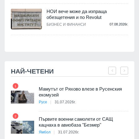
НОИ вече може да изпраща
обезщетения и по Revolut
.
БИЗНЕС И ФИНАНСИ
07.08.2026г.
НАЙ-ЧЕТЕНИ
1
7
Мамутът от Ряхово влезе в Русенския
екомузей
Русе
31.07.2026г.
2
Първите военни самолети от САЩ
кацнаха в авиобаза "Безмер"
8
Ямбол
31.07.2026г.