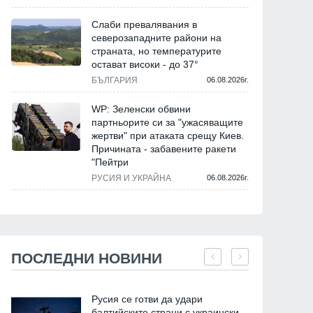
Слаби превалявания в
северозападните райони на
страната, но температурите
остават високи - до 37°
БЪЛГАРИЯ
06.08.2026г.
WP: Зеленски обвини
партньорите си за "ужасяващите
жертви" при атаката срещу Киев.
Причината - забавените ракети
"Пейтри
РУСИЯ И УКРАЙНА
06.08.2026г.
ПОСЛЕДНИ НОВИНИ
Русия се готви да удари
балтийските страни с украински