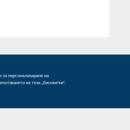
"
от
и за персонализиране на
ползването на тези „бисквитки“.