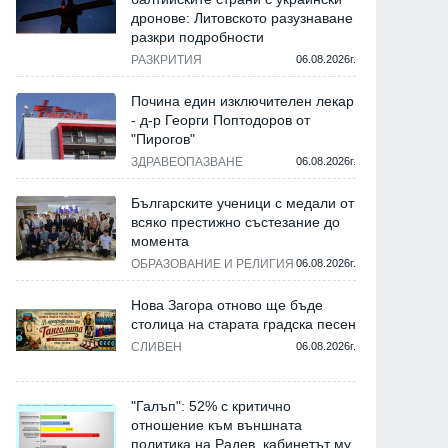
дронове: Литовското разузнаване
разкри подробности
РАЗКРИТИЯ
06.08.2026г.
Почина един изключителен лекар
- д-р Георги Поптодоров от
"Пирогов"
ЗДРАВЕОПАЗВАНЕ
06.08.2026г.
Българските ученици с медали от
всяко престижно състезание до
момента
ОБРАЗОВАНИЕ И РЕЛИГИЯ
06.08.2026г.
Нова Загора отново ще бъде
столица на старата градска песен
СЛИВЕН
06.08.2026г.
"Галъп": 52% с критично
отношение към външната
политика на Радев, кабинетът му