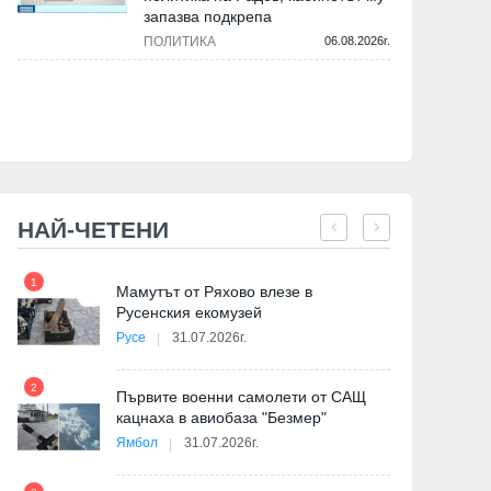
запазва подкрепа
ПОЛИТИКА
06.08.2026г.
НАЙ-ЧЕТЕНИ
1
7
на
Мамутът от Ряхово влезе в
Русенския екомузей
Русе
31.07.2026г.
2
Първите военни самолети от САЩ
кацнаха в авиобаза "Безмер"
8
Ямбол
31.07.2026г.
де