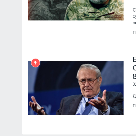
С
с
о
П
0
Д
П