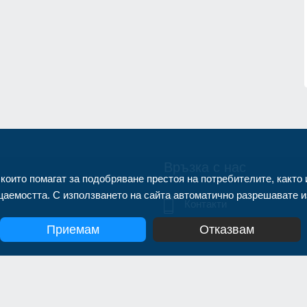
нител
Днес по АМ "Тракия" и АМ "Струма
няма да се движат тежки камиони 
1.07.2026г.
15.30 до 22 часа
Благоевград
02.08.2026г.
Връзка с нас
 които помагат за подобряване престоя на потребителите, както 
аемостта. С използването на сайта автоматично разрешавате из
Контакти
Приемам
Отказвам
info@zonanews.bg