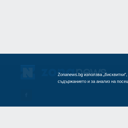
монтиран в разкло
Велико Търново
3
Zonanews.bg използва „бисквитки“,
съдържанието и за анализ на посещ