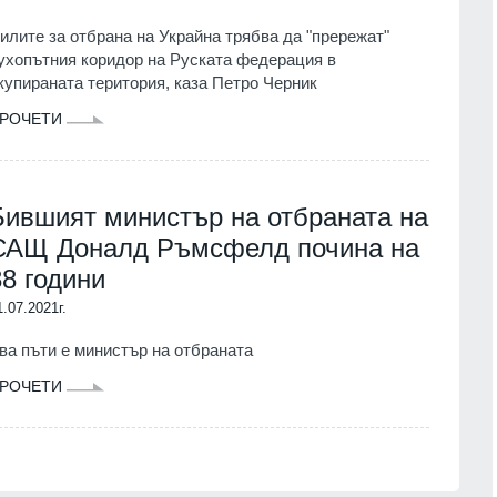
илите за отбрана на Украйна трябва да "прережат"
ухопътния коридор на Руската федерация в
купираната територия, каза Петро Черник
РОЧЕТИ
Бившият министър на отбраната на
САЩ Доналд Ръмсфелд почина на
88 години
1.07.2021г.
ва пъти е министър на отбраната
РОЧЕТИ