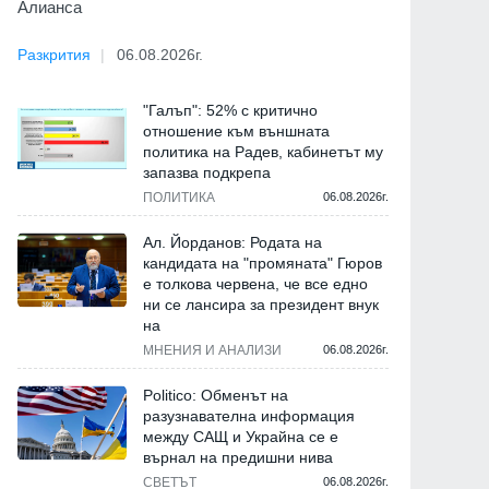
Алианса
Разкрития
06.08.2026г.
"Галъп": 52% с критично
отношение към външната
политика на Радев, кабинетът му
запазва подкрепа
ПОЛИТИКА
06.08.2026г.
Ал. Йорданов: Родата на
кандидата на "промяната" Гюров
е толкова червена, че все едно
ни се лансира за президент внук
на
МНЕНИЯ И АНАЛИЗИ
06.08.2026г.
Politico: Обменът на
разузнавателна информация
между САЩ и Украйна се е
върнал на предишни нива
СВЕТЪТ
06.08.2026г.