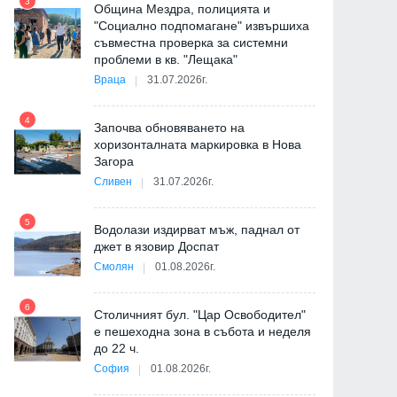
3
Община Мездра, полицията и
"Социално подпомагане" извършиха
съвместна проверка за системни
9
проблеми в кв. "Лещака"
Враца
31.07.2026г.
-
4
Започва обновяването на
хоризонталната маркировка в Нова
Загора
10
Сливен
31.07.2026г.
5
Водолази издирват мъж, паднал от
джет в язовир Доспат
11
Смолян
01.08.2026г.
6
ия
Столичният бул. "Цар Освободител"
е пешеходна зона в събота и неделя
12
до 22 ч.
София
01.08.2026г.