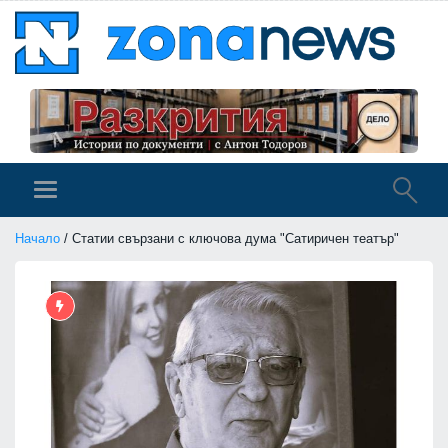
Начало
/ Статии свързани с ключова дума "Сатиричен театър"