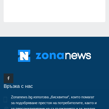
Връзка с нас
Zonanews.bg използва „бисквитки“, които помагат
Контакти
за подобряване престоя на потребителите, както и
за персонализиране на съдържанието и за анализ
info@zonanews.bg