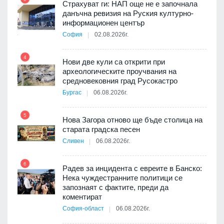
Страхуват ги: НАП още не е започнала
данъчна ревизия на Руския културно-
9
ията
информационен център
та за
София
02.08.2026г.
4
Нови две кули са открити при
археологическите проучвания на
10
 на
средновековния град Русокастро
а, че
Бургас
06.08.2026г.
т
5
Нова Загора отново ще бъде столица на
старата градска песен
11
Сливен
06.08.2026г.
път в
6
 4
Радев за инцидента с евреите в Банско:
Нека чуждестранните политици се
запознаят с фактите, преди да
коментират
12
София-област
06.08.2026г.
д-р