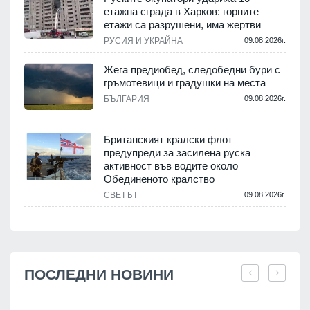
етажна сграда в Харков: горните
етажи са разрушени, има жертви
РУСИЯ И УКРАЙНА
09.08.2026г.
Жега предиобед, следобедни бури с
гръмотевици и градушки на места
БЪЛГАРИЯ
09.08.2026г.
Британският кралски флот
предупреди за засилена руска
активност във водите около
Обединеното кралство
СВЕТЪТ
09.08.2026г.
ПОСЛЕДНИ НОВИНИ