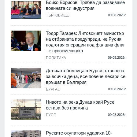
Бойко Борисов: Трябва да развиваме
военната си индустрия
.
ТЪРГОВИЩЕ
09.08.2026г.
Тодор Тагарев: Литовският министър
на отбраната предупреди, че Русия
т
подготвя операции под фалшив флаг
- с приземени укр
.
ПОЛИТИКА
09.08.2026г.
,
Детската болница в Бургас отворена
за всички деца, все повече лекари се
връщат в България
.
БУРГАС
09.08.2026г.
Нивото на река Дунав край Русе
остава без промяна
РУСЕ
09.08.2026г.
.
Руските окупатори удариха 10-