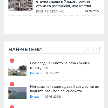
етажна сграда в Харков: горните
етажи са разрушени, има жертви
.
РУСИЯ И УКРАЙНА
09.08.2026г.
НАЙ-ЧЕТЕНИ
1
7
Нов спад на нивото на река Дунав е
я
отчет днес
Видин
06.08.2026г.
2
Интерактивна карта дава бърз достъп до
8
3D
водните бази по Черноморието
а към
Бургас
06.08.2026г.
3