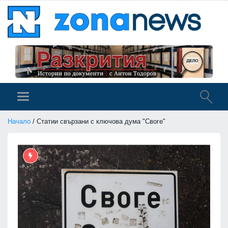
Начало
/ Статии свързани с ключова дума "Своге"