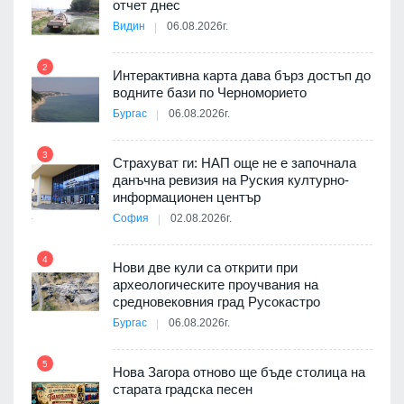
я
отчет днес
Видин
06.08.2026г.
2
Интерактивна карта дава бърз достъп до
8
3D
водните бази по Черноморието
а към
Бургас
06.08.2026г.
3
Страхуват ги: НАП още не е започнала
данъчна ревизия на Руския културно-
9
ията
информационен център
та за
София
02.08.2026г.
4
Нови две кули са открити при
археологическите проучвания на
10
 на
средновековния град Русокастро
а, че
Бургас
06.08.2026г.
т
5
Нова Загора отново ще бъде столица на
старата градска песен
11