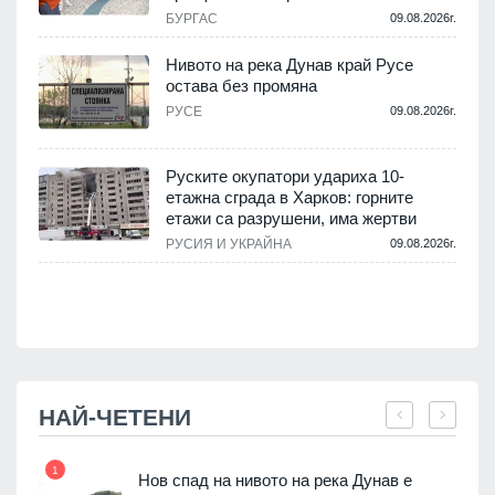
.
БУРГАС
09.08.2026г.
Нивото на река Дунав край Русе
остава без промяна
РУСЕ
09.08.2026г.
.
Руските окупатори удариха 10-
етажна сграда в Харков: горните
етажи са разрушени, има жертви
.
РУСИЯ И УКРАЙНА
09.08.2026г.
НАЙ-ЧЕТЕНИ
1
7
Нов спад на нивото на река Дунав е