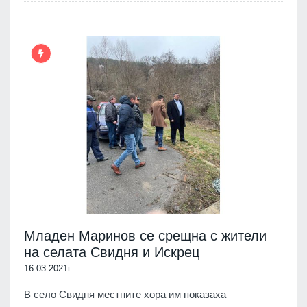
Младен Маринов се срещна с жители
на селата Свидня и Искрец
16.03.2021г.
В село Свидня местните хора им показаха