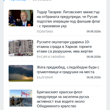
Тодор Тагарев: Литовският министър
на отбраната предупреди, че Русия
подготвя операции под фалшив флаг
- с приземени укр
ПОЛИТИКА
09.08.2026г.
Руските окупатори удариха 10-
етажна сграда в Харков: горните
етажи са разрушени, има жертви
РУСИЯ И УКРАЙНА
09.08.2026г.
Жега предиобед, следобедни бури с
гръмотевици и градушки на места
БЪЛГАРИЯ
09.08.2026г.
Британският кралски флот
предупреди за засилена руска
активност във водите около
Обединеното кралство