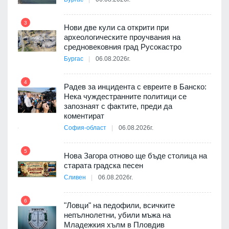
т
3
Нови две кули са открити при
археологическите проучвания на
9
средновековния град Русокастро
3D
Бургас
06.08.2026г.
а към
4
Радев за инцидента с евреите в Банско:
10
Нека чуждестранните политици се
запознаят с фактите, преди да
ията
коментират
та за
София-област
06.08.2026г.
5
11
Нова Загора отново ще бъде столица на
старата градска песен
оито
Сливен
06.08.2026г.
7
6
"Ловци" на педофили, всичките
непълнолетни, убили мъжа на
12
Младежкия хълм в Пловдив