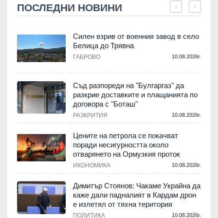
ПОСЛЕДНИ НОВИНИ
Силен взрив от военния завод в село
Белица до Трявна
.
ГАБРОВО
10.08.2026г.
Съд разпореди на "Булгаргаз" да
разкрие доставките и плащанията по
с
договора с "Боташ"
РАЗКРИТИЯ
10.08.2026г.
.
Цените на петрола се покачват
поради несигурността около
отварянето на Ормузкия проток
ИКОНОМИКА
10.08.2026г.
.
Димитър Стоянов: Чакаме Украйна да
каже дали падналият в Кардам дрон
е излетял от тяхна територия
ПОЛИТИКА
10.08.2026г.