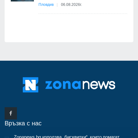
бва
Пловдив
06.08.2026г.
Връзка с нас
Zonanews.bg използва „бисквитки“, които помагат