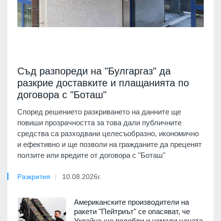
Съд разпореди на "Булгаргаз" да
разкрие доставките и плащанията по
договора с "Боташ"
Според решението разкриването на данните ще
повиши прозрачността за това дали публичните
средства са разходвани целесъобразно, икономично
и ефективно и ще позволи на гражданите да преценят
ползите или вредите от договора с "Боташ"
Разкрития
10.08.2026г.
Американските производители на
ракети "Пейтриът" се опасяват, че
Украйна ще подобри и намали цената