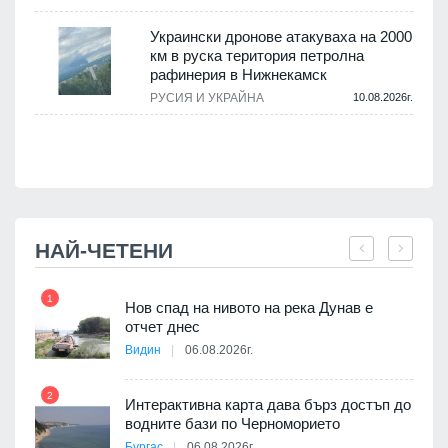
.
Украински дронове атакуваха на 2000
км в руска територия петролна
рафинерия в Нижнекамск
а
РУСИЯ И УКРАЙНА
10.08.2026г.
.
НАЙ-ЧЕТЕНИ
1
7
Нов спад на нивото на река Дунав е
я
отчет днес
Видин
06.08.2026г.
2
Интерактивна карта дава бърз достъп до
8
 на
водните бази по Черноморието
а, че
Бургас
06.08.2026г.