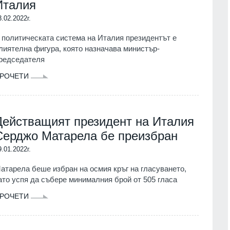
Италия
3.02.2022г.
 политическата система на Италия президентът е
лиятелна фигура, която назначава министър-
редседателя
РОЧЕТИ
Действащият президент на Италия
Серджо Матарела бе преизбран
9.01.2022г.
атарела беше избран на осмия кръг на гласуването,
ато успя да събере минималния брой от 505 гласа
РОЧЕТИ