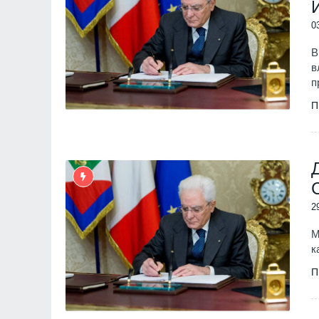
0
В
в
п
П
2
М
к
П