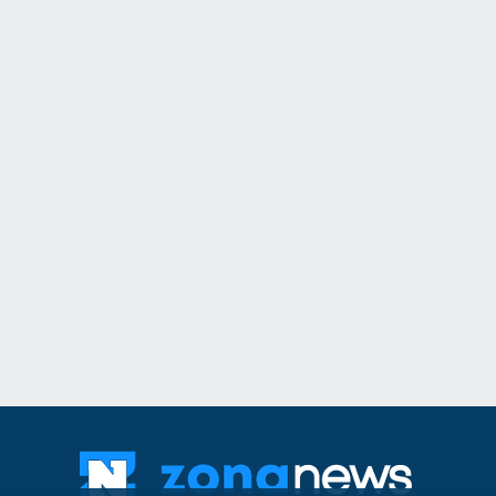
Враца
03.08.2026г
11
"Ловци" на педофи
непълнолетни, уб
Младежкия хълм в
Пловдив
06.08.202
12
Днес по АМ "Траки
няма да се движат
15.30 до 22 часа
Благоевград
02.08