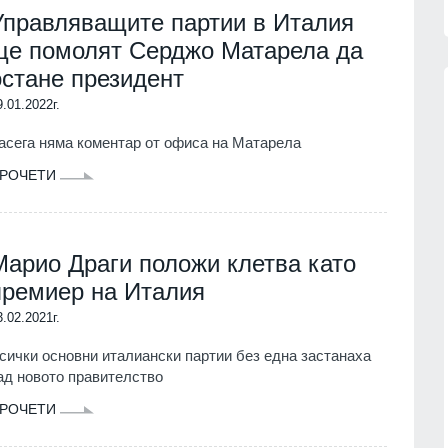
Управляващите партии в Италия
ще помолят Серджо Матарела да
остане президент
9.01.2022г.
асега няма коментар от офиса на Матарела
 балната
Опасно горещо, температурите
РОЧЕТИ
п заяви,
нагоре до 38°
ионален
БЪЛГАРИЯ
08.08.2026г.
08.08.2026г.
Марио Драги положи клетва като
МИИИ публикува за обществено
обсъждане проект на Методика
зузнаване
премиер на Италия
за определяне на справедлива
зрив на
стойност
усия
3.02.2021г.
ПОЛИТИКА
07.08.2026г.
08.08.2026г.
сички основни италиански партии без една застанаха
ад новото правителство
Млад пилот към Радев: Чичо
рие
Румене, здравей! Службата
и" срещу
РОЧЕТИ
минава в 30 минути полет
седмично, после лека дрямка и
08.08.2026г.