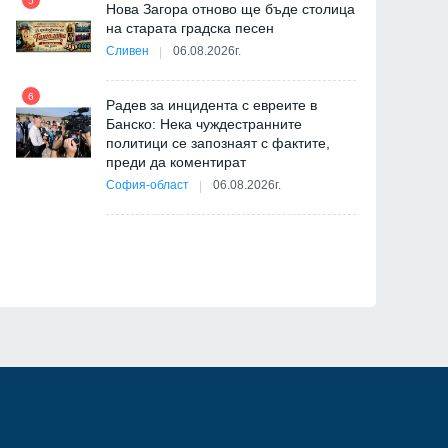
5
Нова Загора отново ще бъде столица
на старата градска песен
Сливен
06.08.2026г.
11
я
ав
6
Радев за инцидента с евреите в
Банско: Нека чуждестранните
политици се запознаят с фактите,
преди да коментират
12
 д-
София-област
06.08.2026г.