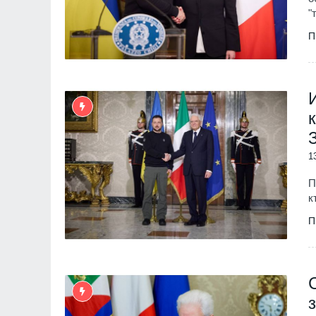
"
П
1
П
к
П