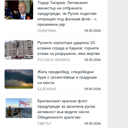
Тодор Тагарев: Литовският
министър на отбраната
предупреди, че Русия подготвя
операции под фалшив флаг - с
приземени укр
ПОЛИТИКА
09.08.2026г.
Руските окупатори удариха 10-
етажна сграда в Харков: горните
етажи са разрушени, има жертви
РУСИЯ И УКРАЙНА
09.08.2026г.
Жега предиобед, следобедни
бури с гръмотевици и градушки
на места
БЪЛГАРИЯ
09.08.2026г.
Британският кралски флот
предупреди за засилена руска
активност във водите около
Обединеното кралство
СВЕТЪТ
09.08.2026г.