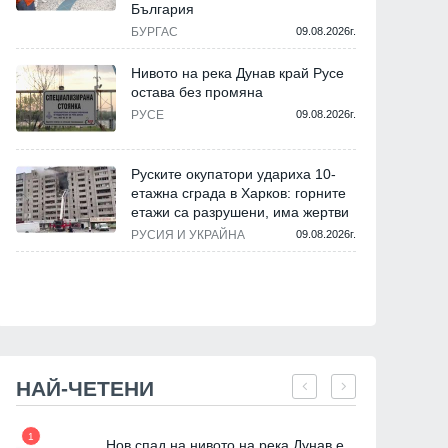
България
БУРГАС
09.08.2026г.
Нивото на река Дунав край Русе
остава без промяна
РУСЕ
09.08.2026г.
Руските окупатори удариха 10-
етажна сграда в Харков: горните
етажи са разрушени, има жертви
РУСИЯ И УКРАЙНА
09.08.2026г.
НАЙ-ЧЕТЕНИ
1
7
Нов спад на нивото на река Дунав е