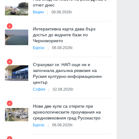
ия
отчет днес
Видин
06.08.2026г.
2
Интерактивна карта дава бърз
8
достъп до водните бази по
Черноморието
Бургас
06.08.2026г.
3
Страхуват ги: НАП още не е
9
започнала данъчна ревизия на
Руския културно-информационен
център
София
02.08.2026г.
4
Нови две кули са открити при
10
а
археологическите проучвания на
средновековния град Русокастро
а
Бургас
06.08.2026г.