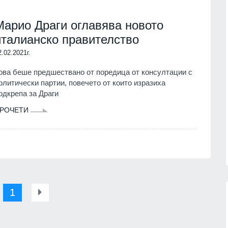
скролване
БЪЛГАРИЯ
07.08.2026г.
е има има
Марио Драги оглавява новото
на
италианско правителство
Прокуратурата повдигна
3, №15 и
обвинение на областния лидер
2.02.2021г.
на ДПС в Бургас Христо Широков
08.08.2026г.
БУРГАС
07.08.2026г.
ова беше предшествано от поредица от консултации с
а на
олитически партии, повечето от които изразиха
Заповядайте на традиционния
одкрепа за Драги
празник на село Оселна
 Франк
ана
РОЧЕТИ
ВРАЦА
07.08.2026г.
08.08.2026г.
1
13
ници в Балчик ще
Описаха състоянието на