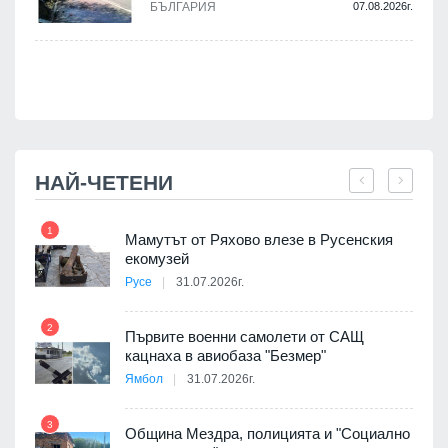
БЪЛГАРИЯ
07.08.2026г.
.
НАЙ-ЧЕТЕНИ
1
7
Мамутът от Ряхово влезе в Русенския
екомузей
Русе
31.07.2026г.
2
Първите военни самолети от САЩ
кацнаха в авиобаза "Безмер"
8
Ямбол
31.07.2026г.
 в
3
Община Мездра, полицията и "Социално