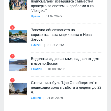
подпомагане" извършиха съвместна
проверка за системни проблеми в кв.
9
ойно
"Лещака"
те
Враца
31.07.2026г.
4
Започва обновяването на
хоризонталната маркировка в Нова
10
оведе
Загора
АЕЦ
Сливен
31.07.2026г.
5
Водолази издирват мъж, паднал от джет
11
в язовир Доспат
 няма
Смолян
01.08.2026г.
0 до
6
Столичният бул. "Цар Освободител" е
12
пешеходна зона в събота и неделя до 22
ч.
София
01.08.2026г.
я