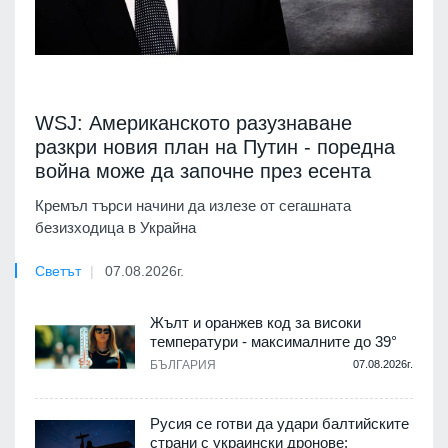
WSJ: Американското разузнаване
разкри новия план на Путин - поредна
война може да започне през есента
Кремъл търси начини да излезе от сегашната
безизходица в Украйна
Светът
07.08.2026г.
Жълт и оранжев код за високи
температури - максималните до 39°
БЪЛГАРИЯ
07.08.2026г.
Русия се готви да удари балтийските
страни с украински дронове: