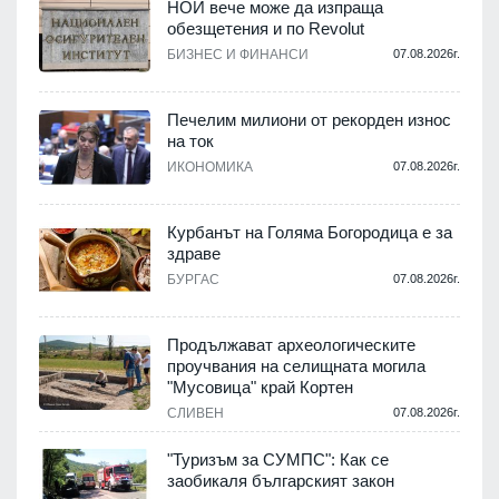
НОИ вече може да изпраща
,
обезщетения и по Revolut
о
БИЗНЕС И ФИНАНСИ
07.08.2026г.
.
Печелим милиони от рекорден износ
на ток
ИКОНОМИКА
07.08.2026г.
.
Курбанът на Голяма Богородица е за
здраве
и
а
БУРГАС
07.08.2026г.
Продължават археологическите
.
проучвания на селищната могила
"Мусовица" край Кортен
СЛИВЕН
07.08.2026г.
.
"Туризъм за СУМПС": Как се
заобикаля българският закон