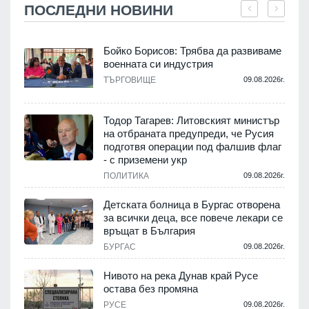
ПОСЛЕДНИ НОВИНИ
Бойко Борисов: Трябва да развиваме
военната си индустрия
.
ТЪРГОВИЩЕ
09.08.2026г.
Тодор Тагарев: Литовският министър
на отбраната предупреди, че Русия
т
подготвя операции под фалшив флаг
- с приземени укр
.
ПОЛИТИКА
09.08.2026г.
,
Детската болница в Бургас отворена
за всички деца, все повече лекари се
връщат в България
.
БУРГАС
09.08.2026г.
Нивото на река Дунав край Русе
остава без промяна
РУСЕ
09.08.2026г.