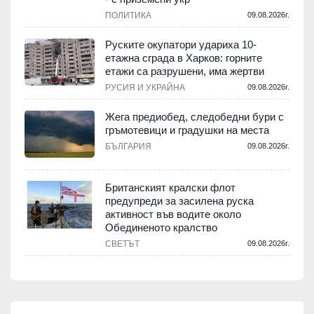
ПОЛИТИКА
09.08.2026г.
Руските окупатори удариха 10-
етажна сграда в Харков: горните
етажи са разрушени, има жертви
РУСИЯ И УКРАЙНА
09.08.2026г.
Жега предиобед, следобедни бури с
гръмотевици и градушки на места
БЪЛГАРИЯ
09.08.2026г.
Британският кралски флот
предупреди за засилена руска
активност във водите около
Обединеното кралство
СВЕТЪТ
09.08.2026г.