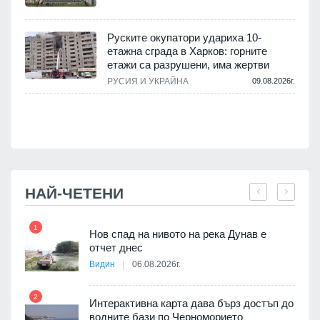
.
Руските окупатори удариха 10-
етажна сграда в Харков: горните
етажи са разрушени, има жертви
.
РУСИЯ И УКРАЙНА
09.08.2026г.
НАЙ-ЧЕТЕНИ
1
7
Нов спад на нивото на река Дунав е
я
отчет днес
Видин
06.08.2026г.
2
Интерактивна карта дава бърз достъп до
8
3D
водните бази по Черноморието