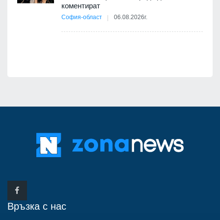
коментират
12
София-област
06.08.2026г.
д-р
Връзка с нас