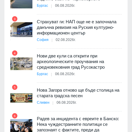
а към
Бургас
06.08.2026г.
3
Страхуват ги: НАП още не е започнала
данъчна ревизия на Руския културно-
9
ията
информационен център
та за
София
02.08.2026г.
4
Нови две кули са открити при
археологическите проучвания на
10
 на
средновековния град Русокастро
а, че
Бургас
06.08.2026г.
т
5
Нова Загора отново ще бъде столица на
старата градска песен
11
Сливен
06.08.2026г.
път в
6
 4
Радев за инцидента с евреите в Банско:
Нека чуждестранните политици се
запознаят с фактите, преди да