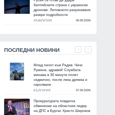
Русия се готви да удари
балтийските страни с украински
дронове: Литовското разузнаване
разкри подробности
РАЗКРИТИЯ
06.08.2026г.
ПОСЛЕДНИ НОВИНИ
Млад пилот към Радев: Чичо
Румене, здравей! Службата
минава в 30 минути полет
седмично, после лека дрямка и
скролване
БЪЛГАРИЯ
07.08.2026г.
Прокуратурата повдигна
обвинение на областния лидер
на ДПС в Бургас Христо Широков