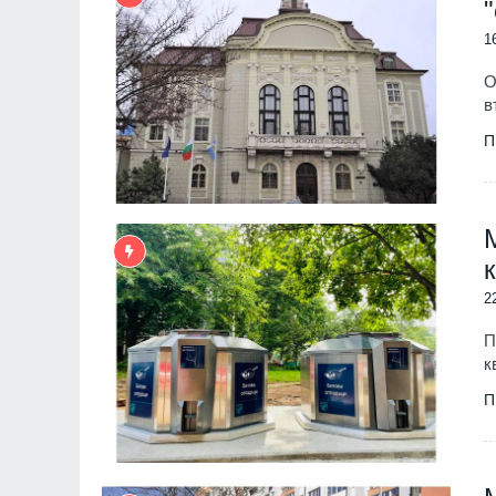
1
О
в
П
2
П
к
П