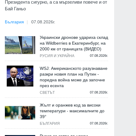
Президента сигурно, а са мързеливи повече и от
Бай Ганьо
България
07.08.2026г.
Украински дронове удариха склад
на Wildberries в Екатеринбург, на
2000 км от границата (ВИДЕО)
РУСИЯ И УКРАЙНА
07.08.2026г.
WSJ: Американското разузнаване
разкри новия план на Путин -
поредна война може да започне
през есента
СВЕТЪТ
07.08.2026г.
Жълт и оранжев код за високи
температури - максималните до
39°
БЪЛГАРИЯ
07.08.2026г.