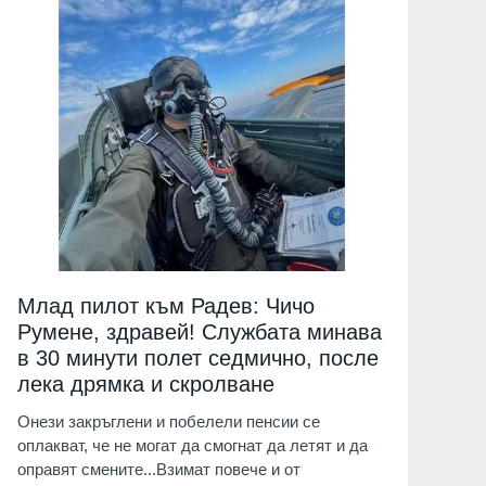
Млад пилот към Радев: Чичо
Румене, здравей! Службата минава
в 30 минути полет седмично, после
лека дрямка и скролване
Онези закръглени и побелели пенсии се
оплакват, че не могат да смогнат да летят и да
оправят смените...Взимат повече и от