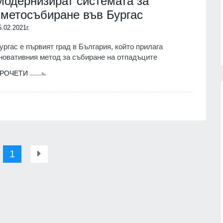
Модернизират системата за
сметосъбиране във Бургас
5.02.2021г.
ургас е първият град в България, който прилага
новативния метод за събиране на отпадъците
РОЧЕТИ
Patriot
Българските ученици с медали от
нас
всяко престижно състезание до
момента
07.08.2026г.
1
ОБРАЗОВАНИЕ И РЕЛИГИЯ
06.08.2026г.
обяви
Нова Загора отново ще бъде
 операции
столица на старата градска песен
СЛИВЕН
06.08.2026г.
07.08.2026г.