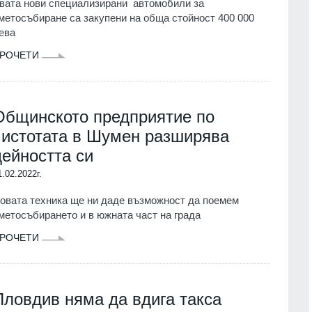
вата нови специализирани автомобили за
метосъбиране са закупени на обща стойност 400 000
ева
РОЧЕТИ
Общинското предприятие по
чистотата в Шумен разширява
дейността си
1.02.2022г.
овата техника ще ни даде възможност да поемем
метосъбирането и в южната част на града
РОЧЕТИ
Пловдив няма да вдига такса