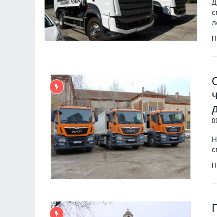
Д
с
л
П
0
Н
с
П