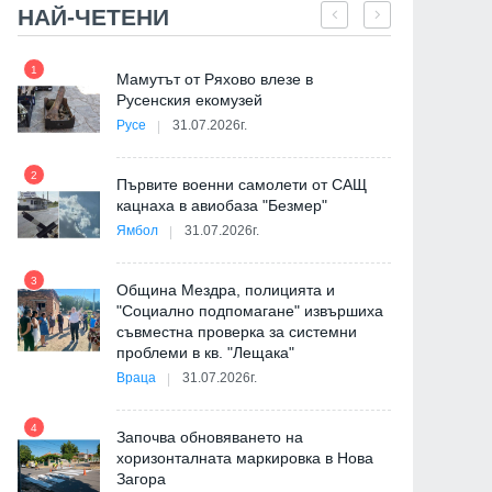
НАЙ-ЧЕТЕНИ
1
7
Мамутът от Ряхово влезе в
и
Русенския екомузей
Русе
31.07.2026г.
2
Първите военни самолети от САЩ
кацнаха в авиобаза "Безмер"
8
на
Ямбол
31.07.2026г.
3
Община Мездра, полицията и
"Социално подпомагане" извършиха
съвместна проверка за системни
9
проблеми в кв. "Лещака"
Враца
31.07.2026г.
де
4
Започва обновяването на
хоризонталната маркировка в Нова
Загора
10