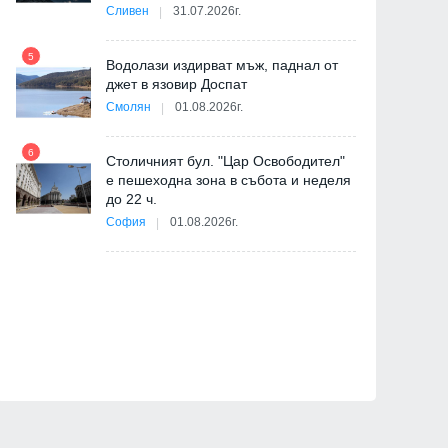
Сливен
31.07.2026г.
-
5
Водолази издирват мъж, паднал от
джет в язовир Доспат
11
Смолян
01.08.2026г.
6
Столичният бул. "Цар Освободител"
е пешеходна зона в събота и неделя
12
до 22 ч.
София
01.08.2026г.
ия