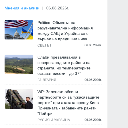
Мнения и анализи
06.08.2026г.
Politico: Обменът на
разузнавателна информация
между САЩ и Украйна се е
върнал на предишни нива
СВЕТЪТ
06.08.2026г.
Слаби превалявания в
северозападните райони на
страната, но температурите
остават високи - до 37°
БЪЛГАРИЯ
06.08.2026г.
WP: Зеленски обвини
партньорите си за "ужасяващите
жертви" при атаката срещу Киев.
Причината - забавените ракети
"Пейтри
РУСИЯ И УКРАЙНА
06.08.2026г.