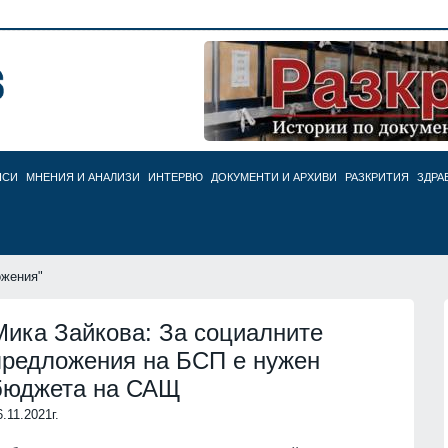
НСИ
МНЕНИЯ И АНАЛИЗИ
ИНТЕРВЮ
ДОКУМЕНТИ И АРХИВИ
РАЗКРИТИЯ
ЗДРА
ожения"
Мика Зайкова: За социалните
предложения на БСП е нужен
бюджета на САЩ
6.11.2021г.