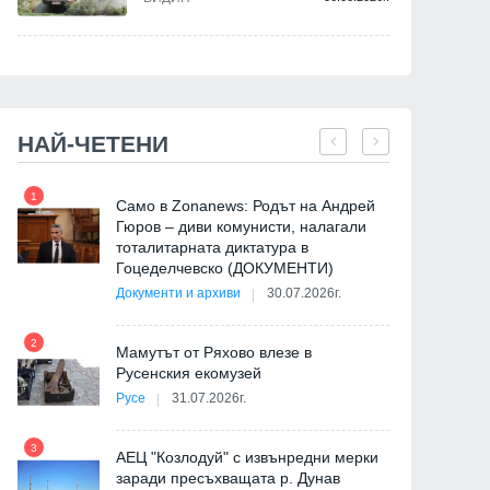
НАЙ-ЧЕТЕНИ
1
7
Само в Zonanews: Родът на Андрей
Гюров – диви комунисти, налагали
тоталитарната диктатура в
Гоцеделчевско (ДОКУМЕНТИ)
Документи и архиви
30.07.2026г.
8
2
Мамутът от Ряхово влезе в
Русенския екомузей
Русе
31.07.2026г.
9
3
АЕЦ "Козлодуй" с извънредни мерки
заради пресъхващата р. Дунав