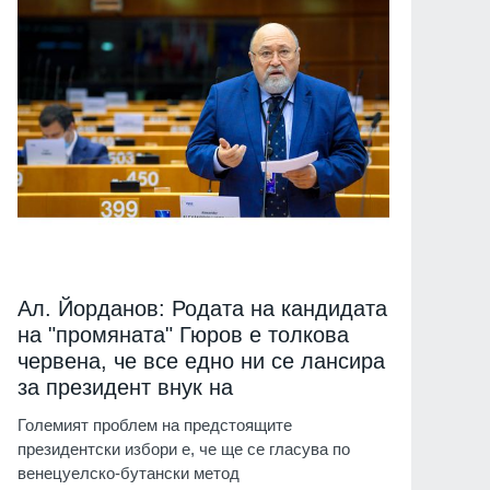
Ал. Йорданов: Родата на кандидата
на "промяната" Гюров е толкова
червена, че все едно ни се лансира
за президент внук на
Големият проблем на предстоящите
президентски избори е, че ще се гласува по
венецуелско-бутански метод