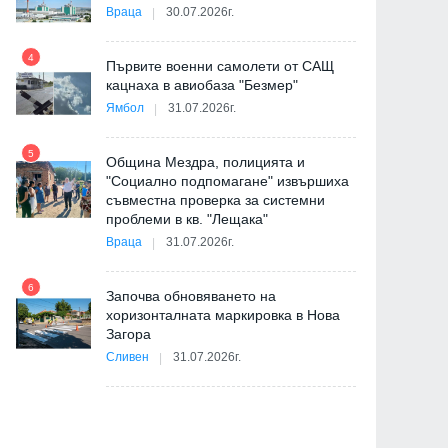
Враца
30.07.2026г.
4
Първите военни самолети от САЩ
10
кацнаха в авиобаза "Безмер"
Ямбол
31.07.2026г.
5
Община Мездра, полицията и
"Социално подпомагане" извършиха
съвместна проверка за системни
11
проблеми в кв. "Лещака"
на
Враца
31.07.2026г.
6
Започва обновяването на
хоризонталната маркировка в Нова
12
Загора
и
Сливен
31.07.2026г.