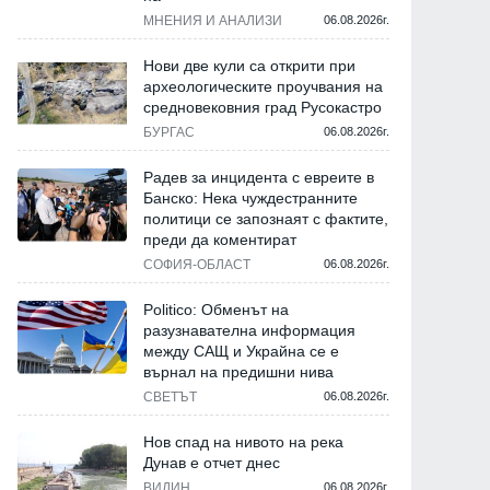
МНЕНИЯ И АНАЛИЗИ
06.08.2026г.
Нови две кули са открити при
археологическите проучвания на
средновековния град Русокастро
БУРГАС
06.08.2026г.
Радев за инцидента с евреите в
Банско: Нека чуждестранните
политици се запознаят с фактите,
преди да коментират
СОФИЯ-ОБЛАСТ
06.08.2026г.
Politico: Обменът на
разузнавателна информация
между САЩ и Украйна се е
върнал на предишни нива
СВЕТЪТ
06.08.2026г.
Нов спад на нивото на река
Дунав е отчет днес
ВИДИН
06.08.2026г.