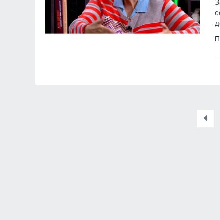
З
с
д
П