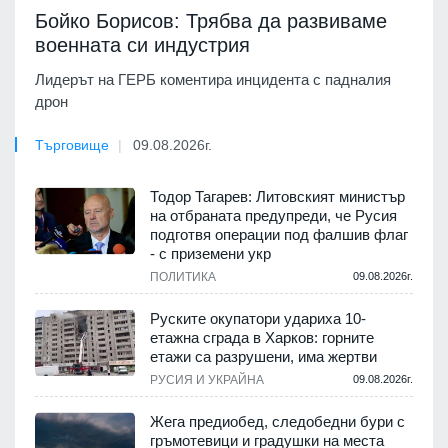
Бойко Борисов: Трябва да развиваме
военната си индустрия
Лидерът на ГЕРБ коментира инцидента с падналия
дрон
Търговище
09.08.2026г.
Тодор Тагарев: Литовският министър
на отбраната предупреди, че Русия
подготвя операции под фалшив флаг
- с приземени укр
ПОЛИТИКА
09.08.2026г.
Руските окупатори удариха 10-
етажна сграда в Харков: горните
етажи са разрушени, има жертви
РУСИЯ И УКРАЙНА
09.08.2026г.
Жега предиобед, следобедни бури с
гръмотевици и градушки на места