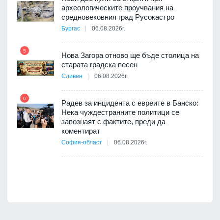
археологическите проучвания на
10
 на
средновековния град Русокастро
а, че
Бургас
06.08.2026г.
т
5
Нова Загора отново ще бъде столица на
старата градска песен
Сливен
06.08.2026г.
11
път в
6
 4
Радев за инцидента с евреите в Банско:
Нека чуждестранните политици се
запознаят с фактите, преди да
коментират
12
София-област
06.08.2026г.
д-р