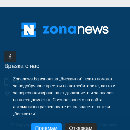
Връзка с нас
Zonanews.bg използва „бисквитки“, които помагат
Контакти
за подобряване престоя на потребителите, както и
за персонализиране на съдържанието и за анализ
info@zonanews.bg
на посещаемостта. С използването на сайта
автоматично разрешавате използването на тези
„бисквитки“.
© Copyright 2020, Информационна агенция Zonanews.
Приемам
Отказвам