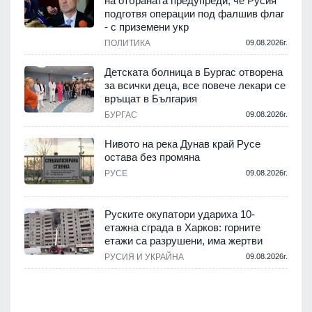
на отбраната предупреди, че Русия
т
подготвя операции под фалшив флаг
- с приземени укр
.
ПОЛИТИКА
09.08.2026г.
,
Детската болница в Бургас отворена
за всички деца, все повече лекари се
връщат в България
.
БУРГАС
09.08.2026г.
Нивото на река Дунав край Русе
остава без промяна
РУСЕ
09.08.2026г.
.
Руските окупатори удариха 10-
етажна сграда в Харков: горните
етажи са разрушени, има жертви
.
РУСИЯ И УКРАЙНА
09.08.2026г.