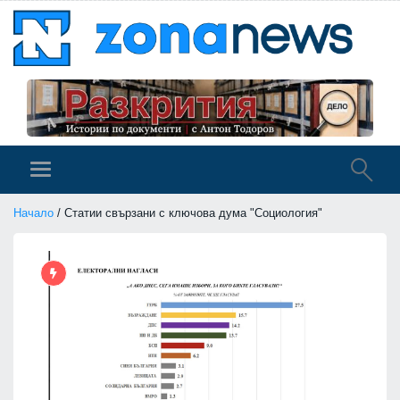
Начало
/ Статии свързани с ключова дума "Социология"