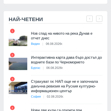
НАЙ-ЧЕТЕНИ
1
7
Нов спад на нивото на река Дунав е
я
отчет днес
Видин
06.08.2026г.
2
Интерактивна карта дава бърз достъп до
8
3D
водните бази по Черноморието
а към
Бургас
06.08.2026г.
3
Страхуват ги: НАП още не е започнала
данъчна ревизия на Руския културно-
9
ията
информационен център
та за
София
02.08.2026г.
4
Нови две кули са открити при