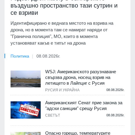
въздушно пространство тази сутрин и
се взриви
Идентифицирано е веднага мястото на взрива на
дрона, но в момента там се намират наряди от
"Гранична полиция", МО, които в момента
установяват какъв е типът на дрона
Политика
08.08.2026г.
WSJ: Американското разузнаване
свързва дрона, носещ взрив на
летището в Лайпциг с Русия
РУСИЯ И УКРАЙНА
08.08.2026г.
Американският Сенат прие закона за
"адски санкции" срещу Русия
СВЕТЪТ
08.08.2026г.
Опасно горещо, температурите