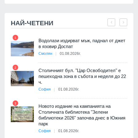
НАЙ-ЧЕТЕНИ
1
7
Водолази издирват мъж, паднал от джет
в язовир Доспат
Смолян
01.08.2026г.
 в
2
8
Столичният бул. "Цар Освободител" е
пешеходна зона в събота и неделя до 22
ч.
я
София
01.08.2026г.
9
3
Новото издание на кампанията на
Столичната библиотека "Зелени
3D
библиотеки 2026" започва днес в Южния
а към
парк
София
01.08.2026г.
10