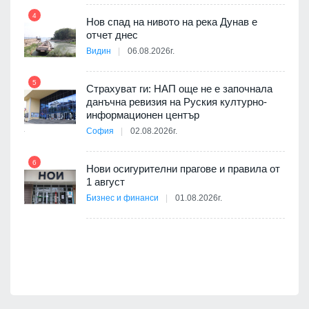
4
Нов спад на нивото на река Дунав е
 няма
отчет днес
0 до
Видин
06.08.2026г.
11
5
Страхуват ги: НАП още не е започнала
данъчна ревизия на Руския културно-
ията
информационен център
та за
София
02.08.2026г.
12
6
Нови осигурителни прагове и правила от
1 август
ско:
Бизнес и финанси
01.08.2026г.