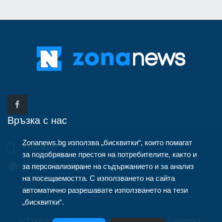
Връзка с нас
Zonanews.bg използва „бисквитки“, които помагат
Контакти
за подобряване престоя на потребителите, както и
за персонализиране на съдържанието и за анализ
info@zonanews.bg
на посещаемостта. С използването на сайта
автоматично разрешавате използването на тези
„бисквитки“.
© Copyright 2020, Информационна агенция Zonanews.