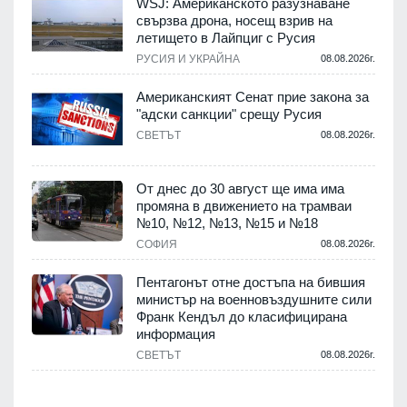
WSJ: Американското разузнаване
свързва дрона, носещ взрив на
летището в Лайпциг с Русия
.
РУСИЯ И УКРАЙНА
08.08.2026г.
Американският Сенат прие закона за
"адски санкции" срещу Русия
СВЕТЪТ
08.08.2026г.
.
От днес до 30 август ще има има
промяна в движението на трамваи
№10, №12, №13, №15 и №18
т
СОФИЯ
08.08.2026г.
.
Пентагонът отне достъпа на бившия
министър на военновъздушните сили
Франк Кендъл до класифицирана
информация
СВЕТЪТ
08.08.2026г.
.