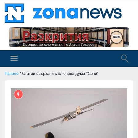
Начало
/ Статии свързани с ключова дума "Сочи"