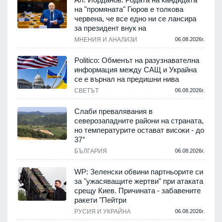
на "промяната" Гюров е толкова
червена, че все едно ни се лансира
за президент внук на
МНЕНИЯ И АНАЛИЗИ
06.08.2026г.
Politico: Обменът на разузнавателна
информация между САЩ и Украйна
се е върнал на предишни нива
СВЕТЪТ
06.08.2026г.
Слаби превалявания в
северозападните райони на страната,
но температурите остават високи - до
37°
БЪЛГАРИЯ
06.08.2026г.
WP: Зеленски обвини партньорите си
за "ужасяващите жертви" при атаката
срещу Киев. Причината - забавените
ракети "Пейтри
РУСИЯ И УКРАЙНА
06.08.2026г.