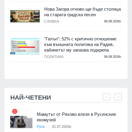
Нова Загора отново ще бъде столица
на старата градска песен
СЛИВЕН
06.08.2026г.
.
"Галъп": 52% с критично отношение
и
към външната политика на Радев,
а
кабинетът му запазва подкрепа
ПОЛИТИКА
06.08.2026г.
.
НАЙ-ЧЕТЕНИ
1
7
Мамутът от Ряхово влезе в Русенския
екомузей
Русе
31.07.2026г.