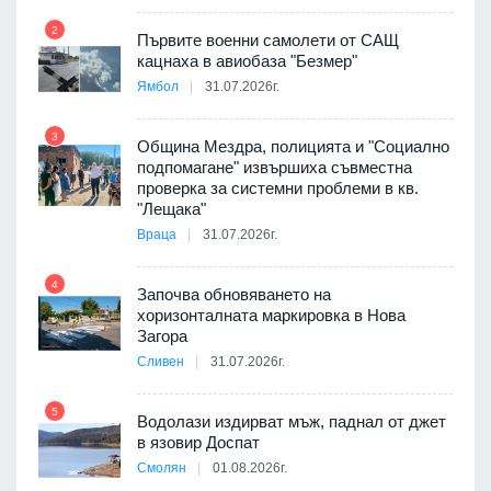
2
Първите военни самолети от САЩ
кацнаха в авиобаза "Безмер"
8
Ямбол
31.07.2026г.
 в
3
Община Мездра, полицията и "Социално
подпомагане" извършиха съвместна
проверка за системни проблеми в кв.
9
ойно
"Лещака"
те
Враца
31.07.2026г.
4
Започва обновяването на
хоризонталната маркировка в Нова
10
оведе
Загора
АЕЦ
Сливен
31.07.2026г.
5
Водолази издирват мъж, паднал от джет
11
в язовир Доспат
е
Смолян
01.08.2026г.