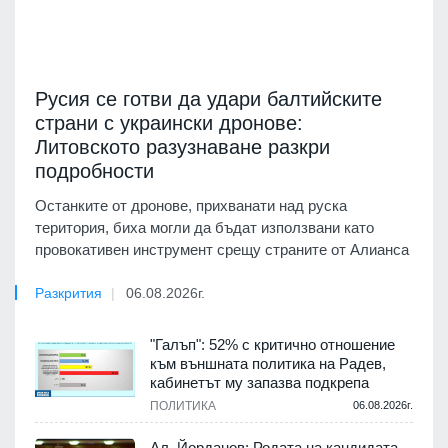
Русия се готви да удари балтийските
страни с украински дронове:
Литовското разузнаване разкри
подробности
Останките от дронове, прихванати над руска
територия, биха могли да бъдат използвани като
провокативен инструмент срещу страните от Алианса
Разкрития
06.08.2026г.
"Галъп": 52% с критично отношение
към външната политика на Радев,
кабинетът му запазва подкрепа
ПОЛИТИКА
06.08.2026г.
Ал. Йорданов: Родата на кандидата