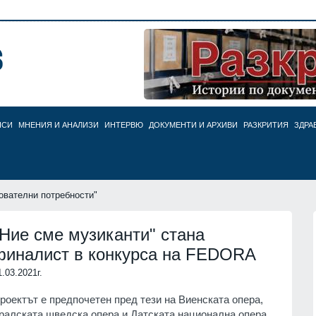
НСИ
МНЕНИЯ И АНАЛИЗИ
ИНТЕРВЮ
ДОКУМЕНТИ И АРХИВИ
РАЗКРИТИЯ
ЗДРА
ователни потребности"
"Ние сме музиканти" стана
финалист в конкурса на FEDORA
1.03.2021г.
роектът е предпочетен пред тези на Виенската опера,
ралската шведска опера и Датската национална опера