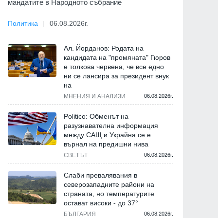
мандатите в Народното събрание
Политика
06.08.2026г.
Ал. Йорданов: Родата на
кандидата на "промяната" Гюров
е толкова червена, че все едно
ни се лансира за президент внук
на
МНЕНИЯ И АНАЛИЗИ
06.08.2026г.
Politico: Обменът на
разузнавателна информация
между САЩ и Украйна се е
върнал на предишни нива
СВЕТЪТ
06.08.2026г.
Слаби превалявания в
северозападните райони на
страната, но температурите
остават високи - до 37°
БЪЛГАРИЯ
06.08.2026г.