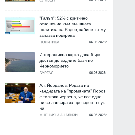
СЛИВЕН
06.08.2026г.
"Галъп": 52% с критично
отношение към външната
политика на Радев, кабинетът му
запазва подкрепа
ПОЛИТИКА
06.08.2026г.
Интерактивна карта дава бърз
достъп до водните бази по
Черноморието
БУРГАС
06.08.2026г.
Ал. Йорданов: Родата на
кандидата на "промяната" Гюров
е толкова червена, че все едно
ни се лансира за президент внук
на
МНЕНИЯ И АНАЛИЗИ
06.08.2026г.