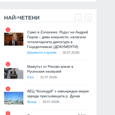
НАЙ-ЧЕТЕНИ
1
7
Само в Zonanews: Родът на Андрей
Гюров – диви комунисти, налагали
тоталитарната диктатура в
Гоцеделчевско (ДОКУМЕНТИ)
Документи и архиви
30.07.2026г.
8
2
Мамутът от Ряхово влезе в
Русенския екомузей
Русе
31.07.2026г.
9
3
АЕЦ "Козлодуй" с извънредни мерки
заради пресъхващата р. Дунав
Враца
30.07.2026г.
4