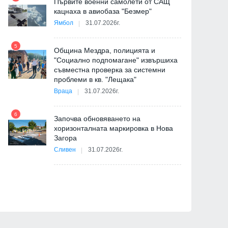
Първите военни самолети от САЩ
10
кацнаха в авиобаза "Безмер"
Ямбол
31.07.2026г.
5
Община Мездра, полицията и
"Социално подпомагане" извършиха
съвместна проверка за системни
11
проблеми в кв. "Лещака"
на
Враца
31.07.2026г.
6
Започва обновяването на
хоризонталната маркировка в Нова
12
Загора
и
Сливен
31.07.2026г.