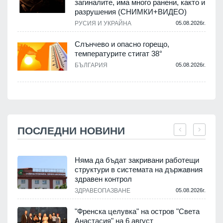
загиналите, има много ранени, както и
разрушения (СНИМКИ+ВИДЕО)
РУСИЯ И УКРАЙНА
05.08.2026г.
Слънчево и опасно горещо,
температурите стигат 38°
БЪЛГАРИЯ
05.08.2026г.
ПОСЛЕДНИ НОВИНИ
Няма да бъдат закривани работещи
структури в системата на държавния
здравен контрол
ЗДРАВЕОПАЗВАНЕ
05.08.2026г.
.
"Френска целувка" на остров "Света
Анастасия" на 6 август