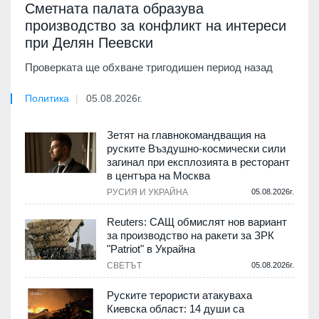
Сметната палата образува
производство за конфликт на интереси
при Делян Пеевски
Проверката ще обхване тригодишен период назад
Политика
05.08.2026г.
Зетят на главнокомандващия на
руските Въздушно-космически сили
загинал при експлозията в ресторант
в центъра на Москва
РУСИЯ И УКРАЙНА
05.08.2026г.
Reuters: САЩ обмислят нов вариант
за производство на ракети за ЗРК
"Patriot" в Украйна
СВЕТЪТ
05.08.2026г.
Руските терористи атакуваха
Киевска област: 14 души са