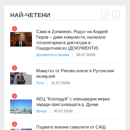
НАЙ-ЧЕТЕНИ
1
7
ала
Само в Zonanews: Родът на Андрей
о-
Гюров – диви комунисти, налагали
тоталитарната диктатура в
Гоцеделчевско (ДОКУМЕНТИ)
Документи и архиви
30.07.2026г.
8
а от
2
Мамутът от Ряхово влезе в Русенския
екомузей
Русе
31.07.2026г.
9
пост,
3
АЕЦ "Козлодуй" с извънредни мерки
заради пресъхващата р. Дунав
Враца
30.07.2026г.
4
елни
Първите военни самолети от САЩ
10