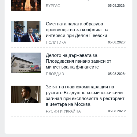
БУРГАС
05.08.2026г.
.
Сметната палата образува
производство за конфликт на
интереси при Делян Пеевски
ПОЛИТИКА
05.08.2026г.
.
Делото на държавата за
Пловдивския панаир зависи от
министъра на финансите
.
ПЛОВДИВ
05.08.2026г.
Зетят на главнокомандващия на
руските Въздушно-космически сили
загинал при експлозията в ресторант
в центъра на Москва
РУСИЯ И УКРАЙНА
05.08.2026г.
.