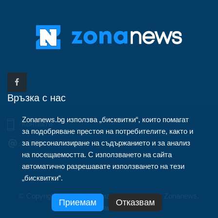
Връзка с нас
Zonanews.bg използва „бисквитки“, които помагат
Контакти
за подобряване престоя на потребителите, както и
за персонализиране на съдържанието и за анализ
info@zonanews.bg
на посещаемостта. С използването на сайта
автоматично разрешавате използването на тези
„бисквитки“.
© Copyright 2020, Информационна агенция Zonanews.
Приемам
Отказвам
Всички права запазени.