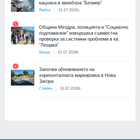
кацнаха в авиобаза "Безмер"
Ямбол
31.07.2026г.
5
Община Мездра, полицията и "Социално
ите
подпомагане" извършиха съвместна
проверка за системни проблеми в кв.
11
"Лещака"
Враца
31.07.2026г.
6
Започва обновяването на
хоризонталната маркировка в Нова
12
Загора
Сливен
31.07.2026г.