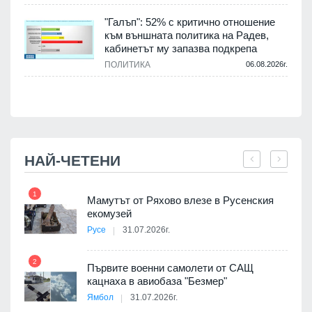
"Галъп": 52% с критично отношение
и
към външната политика на Радев,
а
кабинетът му запазва подкрепа
ПОЛИТИКА
06.08.2026г.
.
НАЙ-ЧЕТЕНИ
1
7
Мамутът от Ряхово влезе в Русенския
екомузей
Русе
31.07.2026г.
2
Първите военни самолети от САЩ
кацнаха в авиобаза "Безмер"
8
Ямбол
31.07.2026г.