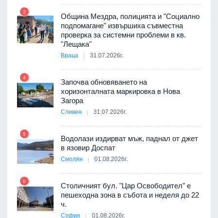
 в
3
Община Мездра, полицията и "Социално
подпомагане" извършиха съвместна
проверка за системни проблеми в кв.
9
ойно
"Лещака"
те
Враца
31.07.2026г.
4
Започва обновяването на
хоризонталната маркировка в Нова
10
оведе
Загора
АЕЦ
Сливен
31.07.2026г.
5
Водолази издирват мъж, паднал от джет
11
в язовир Доспат
Смолян
01.08.2026г.
я
6
Столичният бул. "Цар Освободител" е
12
пешеходна зона в събота и неделя до 22
ч.
е
София
01.08.2026г.