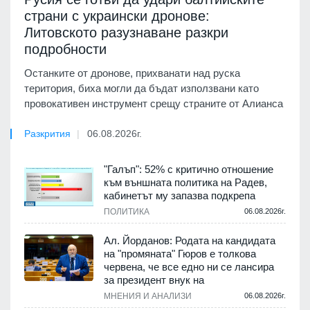
страни с украински дронове:
Литовското разузнаване разкри
подробности
Останките от дронове, прихванати над руска
територия, биха могли да бъдат използвани като
провокативен инструмент срещу страните от Алианса
Разкрития
06.08.2026г.
"Галъп": 52% с критично отношение
към външната политика на Радев,
кабинетът му запазва подкрепа
ПОЛИТИКА
06.08.2026г.
Ал. Йорданов: Родата на кандидата
на "промяната" Гюров е толкова
червена, че все едно ни се лансира
за президент внук на
МНЕНИЯ И АНАЛИЗИ
06.08.2026г.