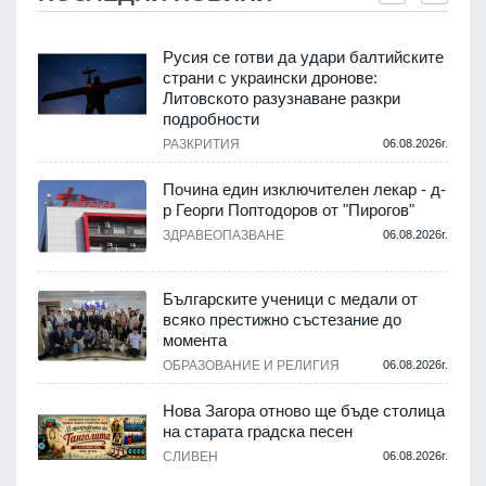
Русия се готви да удари балтийските
страни с украински дронове:
Литовското разузнаване разкри
подробности
.
РАЗКРИТИЯ
06.08.2026г.
Почина един изключителен лекар - д-
р Георги Поптодоров от "Пирогов"
.
ЗДРАВЕОПАЗВАНЕ
06.08.2026г.
,
Българските ученици с медали от
о
всяко престижно състезание до
момента
.
ОБРАЗОВАНИЕ И РЕЛИГИЯ
06.08.2026г.
Нова Загора отново ще бъде столица
на старата градска песен
СЛИВЕН
06.08.2026г.
.