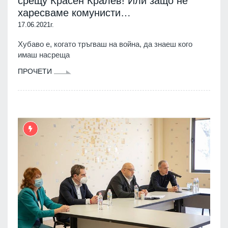
срещу Красен Кралев! Или защо не
харесваме комунисти…
17.06.2021г.
Хубаво е, когато тръгваш на война, да знаеш кого
имаш насреща
ПРОЧЕТИ