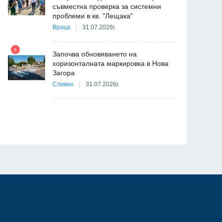
съвместна проверка за системни
11
проблеми в кв. "Лещака"
на
Враца
31.07.2026г.
6
Започва обновяването на
хоризонталната маркировка в Нова
12
Загора
и
Сливен
31.07.2026г.