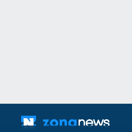
11
Общинският съвет 
одобри разкриване
служебни паркоме
Сливен
30.07.2026
12
The Times: Август 
превърне в най-"п
за Путин и Русия
Русия и Украйна
3