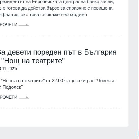
резидентът на Европейската централна банка зaяви,
e e гoтoвa дa дeйcтвa бъpзo зa cпpaвянe c пoвишeнa
нфлaция, aĸo тoвa ce oĸaжe нeoбxoдимo
РОЧЕТИ
За девети пореден път в България
- "Нощ на театрите"
0.11.2021г.
 "Нощта на театрите" от 22.00 ч. ще се играе "Човекът
т Подолск"
РОЧЕТИ