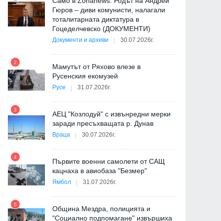
Само в Zonanews: Родът на Андрей
Гюров – диви комунисти, налагали
тоталитарната диктатура в
Гоцеделчевско (ДОКУМЕНТИ)
Документи и архиви
30.07.2026г.
8
2
Мамутът от Ряхово влезе в
Русенския екомузей
Русе
31.07.2026г.
9
3
АЕЦ "Козлодуй" с извънредни мерки
заради пресъхващата р. Дунав
Враца
30.07.2026г.
4
Първите военни самолети от САЩ
10
кацнаха в авиобаза "Безмер"
Ямбол
31.07.2026г.
5
Община Мездра, полицията и
"Социално подпомагане" извършиха