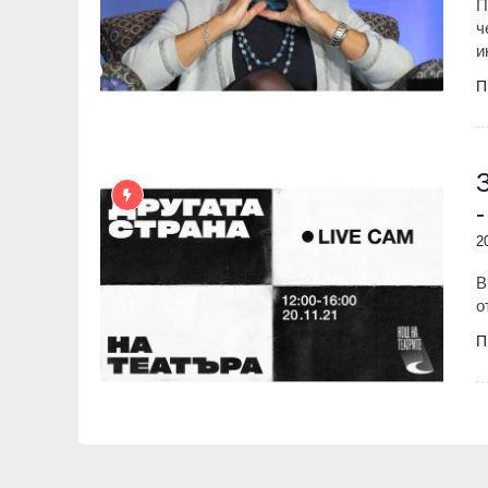
П
ч
и
П
2
В
о
П