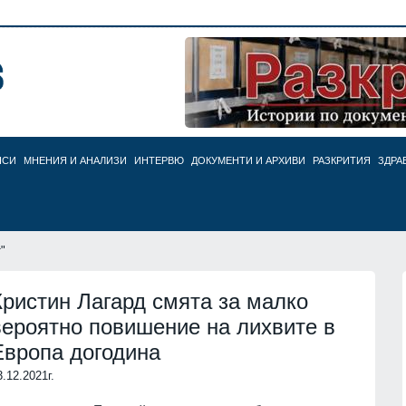
НСИ
МНЕНИЯ И АНАЛИЗИ
ИНТЕРВЮ
ДОКУМЕНТИ И АРХИВИ
РАЗКРИТИЯ
ЗДРА
"
Кристин Лагард смята за малко
вероятно повишение на лихвите в
Европа догодина
3.12.2021г.