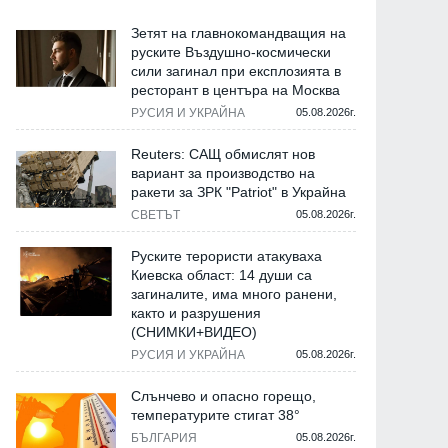
Зетят на главнокомандващия на
руските Въздушно-космически
сили загинал при експлозията в
ресторант в центъра на Москва
РУСИЯ И УКРАЙНА
05.08.2026г.
Reuters: САЩ обмислят нов
вариант за производство на
ракети за ЗРК "Patriot" в Украйна
СВЕТЪТ
05.08.2026г.
Руските терористи атакуваха
Киевска област: 14 души са
загиналите, има много ранени,
както и разрушения
(СНИМКИ+ВИДЕО)
РУСИЯ И УКРАЙНА
05.08.2026г.
Слънчево и опасно горещо,
температурите стигат 38°
БЪЛГАРИЯ
05.08.2026г.