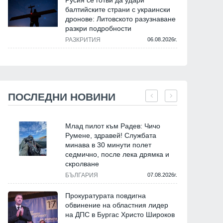
Русия се готви да удари
балтийските страни с украински
дронове: Литовското разузнаване
разкри подробности
РАЗКРИТИЯ
06.08.2026г.
ПОСЛЕДНИ НОВИНИ
Млад пилот към Радев: Чичо
Румене, здравей! Службата
минава в 30 минути полет
седмично, после лека дрямка и
скролване
БЪЛГАРИЯ
07.08.2026г.
Прокуратурата повдигна
обвинение на областния лидер
на ДПС в Бургас Христо Широков