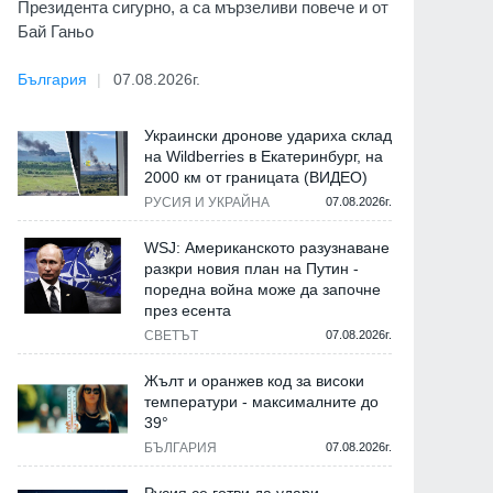
Президента сигурно, а са мързеливи повече и от
Бай Ганьо
България
07.08.2026г.
Украински дронове удариха склад
на Wildberries в Екатеринбург, на
2000 км от границата (ВИДЕО)
РУСИЯ И УКРАЙНА
07.08.2026г.
WSJ: Американското разузнаване
разкри новия план на Путин -
поредна война може да започне
през есента
СВЕТЪТ
07.08.2026г.
Жълт и оранжев код за високи
температури - максималните до
39°
БЪЛГАРИЯ
07.08.2026г.