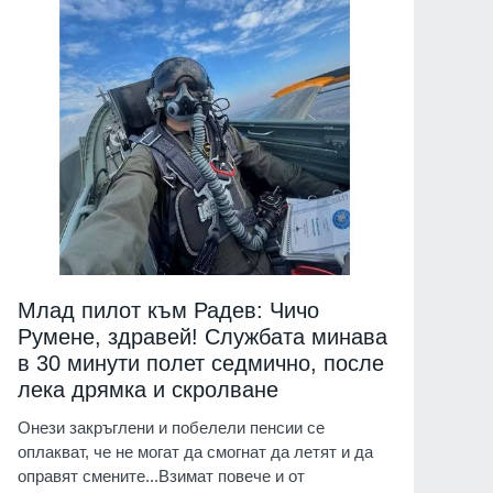
Млад пилот към Радев: Чичо
Румене, здравей! Службата минава
в 30 минути полет седмично, после
лека дрямка и скролване
Онези закръглени и побелели пенсии се
оплакват, че не могат да смогнат да летят и да
оправят смените...Взимат повече и от