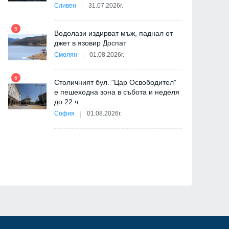
-
Сливен
31.07.2026г.
5
Водолази издирват мъж, паднал от
джет в язовир Доспат
11
Смолян
01.08.2026г.
6
Столичният бул. "Цар Освободител"
е пешеходна зона в събота и неделя
12
до 22 ч.
София
01.08.2026г.
"
от