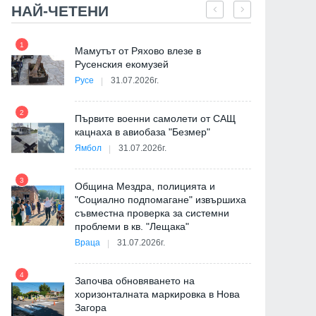
НАЙ-ЧЕТЕНИ
1
7
на
Мамутът от Ряхово влезе в
Русенския екомузей
Русе
31.07.2026г.
2
Първите военни самолети от САЩ
е
кацнаха в авиобаза "Безмер"
8
Ямбол
31.07.2026г.
3
Община Мездра, полицията и
"Социално подпомагане" извършиха
съвместна проверка за системни
9
проблеми в кв. "Лещака"
де
Враца
31.07.2026г.
4
Започва обновяването на
хоризонталната маркировка в Нова
Загора
10