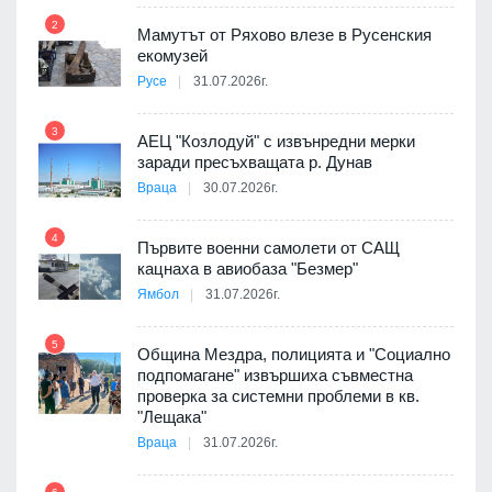
8
а от
2
Мамутът от Ряхово влезе в Русенския
екомузей
Русе
31.07.2026г.
9
пост,
3
АЕЦ "Козлодуй" с извънредни мерки
заради пресъхващата р. Дунав
Враца
30.07.2026г.
4
елни
Първите военни самолети от САЩ
10
кацнаха в авиобаза "Безмер"
Ямбол
31.07.2026г.
5
Община Мездра, полицията и "Социално
ите
подпомагане" извършиха съвместна
проверка за системни проблеми в кв.
11
"Лещака"
Враца
31.07.2026г.