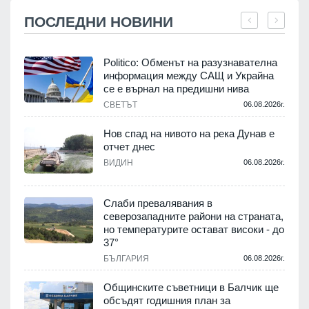
ПОСЛЕДНИ НОВИНИ
Politico: Обменът на разузнавателна
информация между САЩ и Украйна
се е върнал на предишни нива
.
СВЕТЪТ
06.08.2026г.
Нов спад на нивото на река Дунав е
отчет днес
.
ВИДИН
06.08.2026г.
Слаби превалявания в
северозападните райони на страната,
но температурите остават високи - до
.
37°
БЪЛГАРИЯ
06.08.2026г.
а
Общинските съветници в Балчик ще
обсъдят годишния план за