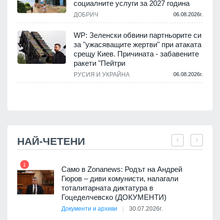
социалните услуги за 2027 година
.
ДОБРИЧ
06.08.2026г.
WP: Зеленски обвини партньорите си
е
за "ужасяващите жертви" при атаката
срещу Киев. Причината - забавените
ракети "Пейтри
.
РУСИЯ И УКРАЙНА
06.08.2026г.
НАЙ-ЧЕТЕНИ
1
7
ала
Само в Zonanews: Родът на Андрей
о-
Гюров – диви комунисти, налагали
тоталитарната диктатура в
Гоцеделчевско (ДОКУМЕНТИ)
Документи и архиви
30.07.2026г.