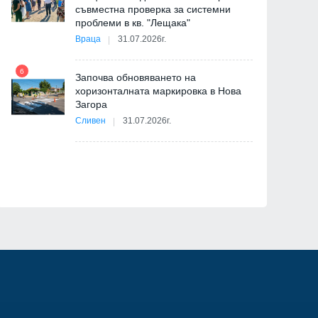
съвместна проверка за системни
11
проблеми в кв. "Лещака"
на
Враца
31.07.2026г.
6
Започва обновяването на
хоризонталната маркировка в Нова
12
Загора
и
Сливен
31.07.2026г.