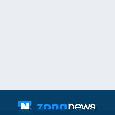
11
Общинският съвет 
одобри разкриване
служебни паркоме
Сливен
30.07.2026
12
The Times: Август 
превърне в най-"п
за Путин и Русия
Русия и Украйна
3