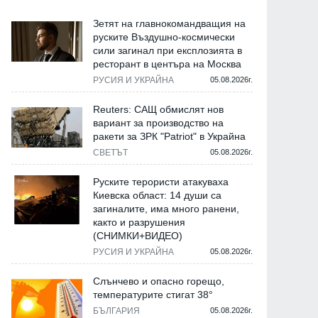
Зетят на главнокомандващия на
руските Въздушно-космически
сили загинал при експлозията в
ресторант в центъра на Москва
РУСИЯ И УКРАЙНА
05.08.2026г.
Reuters: САЩ обмислят нов
вариант за производство на
ракети за ЗРК "Patriot" в Украйна
СВЕТЪТ
05.08.2026г.
Руските терористи атакуваха
Киевска област: 14 души са
загиналите, има много ранени,
както и разрушения
(СНИМКИ+ВИДЕО)
РУСИЯ И УКРАЙНА
05.08.2026г.
Слънчево и опасно горещо,
температурите стигат 38°
БЪЛГАРИЯ
05.08.2026г.