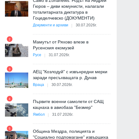
Само в Zonanews: Родът на Андрей
Гюров – диви комунисти, налагали
тоталитарната диктатура в
Гоцеделчевско (ДОКУМЕНТИ)
Документи и архиви
30.07.2026г.
8
2
Мамутът от Ряхово влезе в
Русенския екомузей
Русе
31.07.2026г.
9
3
АЕЦ "Козлодуй" с извънредни мерки
заради пресъхващата р. Дунав
Враца
30.07.2026г.
4
Първите военни самолети от САЩ
10
кацнаха в авиобаза "Безмер"
Ямбол
31.07.2026г.
5
Община Мездра, полицията и
"Социално подпомагане" извършиха