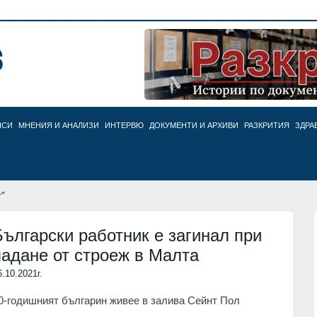
НСИ
МНЕНИЯ И АНАЛИЗИ
ИНТЕРВЮ
ДОКУМЕНТИ И АРХИВИ
РАЗКРИТИЯ
ЗДРА
т"
Български работник е загинал при
падане от строеж в Малта
6.10.2021г.
0-годишният българин живее в залива Сейнт Пол