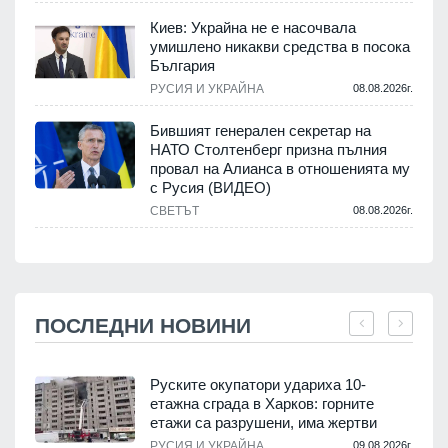
Киев: Украйна не е насочвала
умишлено никакви средства в посока
България
РУСИЯ И УКРАЙНА
08.08.2026г.
Бившият генерален секретар на
НАТО Столтенберг призна пълния
провал на Алианса в отношенията му
с Русия (ВИДЕО)
СВЕТЪТ
08.08.2026г.
ПОСЛЕДНИ НОВИНИ
Руските окупатори удариха 10-
етажна сграда в Харков: горните
етажи са разрушени, има жертви
.
РУСИЯ И УКРАЙНА
09.08.2026г.