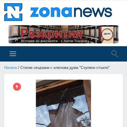
Начало
/ Статии свързани с ключова дума "Счупено стъкло"