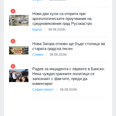
4
Нови две кули са открити при
археологическите проучвания на
средновековния град Русокастро
10
път в
Бургас
06.08.2026г.
 4
5
Нова Загора отново ще бъде столица на
старата градска песен
Сливен
06.08.2026г.
11
 на
а, че
6
т
Радев за инцидента с евреите в Банско:
Нека чуждестранните политици се
запознаят с фактите, преди да
коментират
12
София-област
06.08.2026г.
оито
7