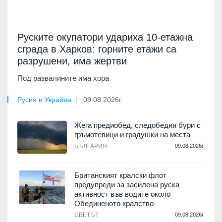
Руските окупатори удариха 10-етажна
сграда в Харков: горните етажи са
разрушени, има жертви
Под развалините има хора
Русия и Украйна
09.08.2026г.
Жега предиобед, следобедни бури с
гръмотевици и градушки на места
БЪЛГАРИЯ
09.08.2026г.
Британският кралски флот
предупреди за засилена руска
активност във водите около
Обединеното кралство
СВЕТЪТ
09.08.2026г.