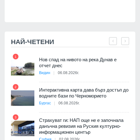
НАЙ-ЧЕТЕНИ
1
7
Нов спад на нивото на река Дунав е
я
отчет днес
Видин
06.08.2026г.
2
Интерактивна карта дава бърз достъп до
8
3D
водните бази по Черноморието
а към
Бургас
06.08.2026г.
3
Страхуват ги: НАП още не е започнала
данъчна ревизия на Руския културно-
9
ията
информационен център
та за
София
02.08.2026г.