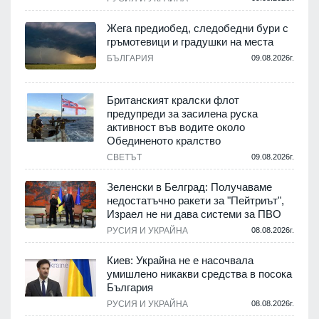
Жега предиобед, следобедни бури с
гръмотевици и градушки на места
.
БЪЛГАРИЯ
09.08.2026г.
Британският кралски флот
предупреди за засилена руска
активност във водите около
.
Обединеното кралство
СВЕТЪТ
09.08.2026г.
Зеленски в Белград: Получаваме
недостатъчно ракети за "Пейтриът",
.
Израел не ни дава системи за ПВО
РУСИЯ И УКРАЙНА
08.08.2026г.
м
Киев: Украйна не е насочвала
умишлено никакви средства в посока
България
.
РУСИЯ И УКРАЙНА
08.08.2026г.