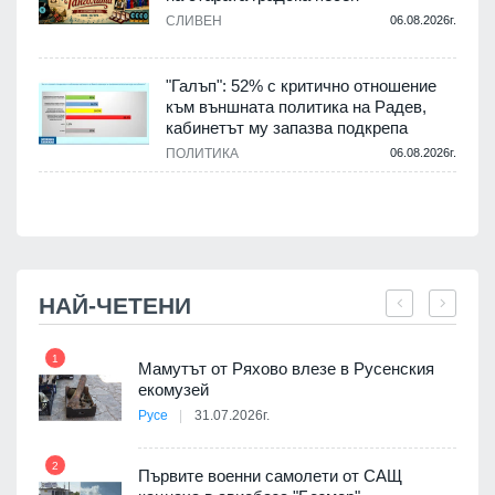
СЛИВЕН
06.08.2026г.
.
"Галъп": 52% с критично отношение
и
към външната политика на Радев,
а
кабинетът му запазва подкрепа
ПОЛИТИКА
06.08.2026г.
.
НАЙ-ЧЕТЕНИ
1
7
Мамутът от Ряхово влезе в Русенския
екомузей
Русе
31.07.2026г.
2
Първите военни самолети от САЩ