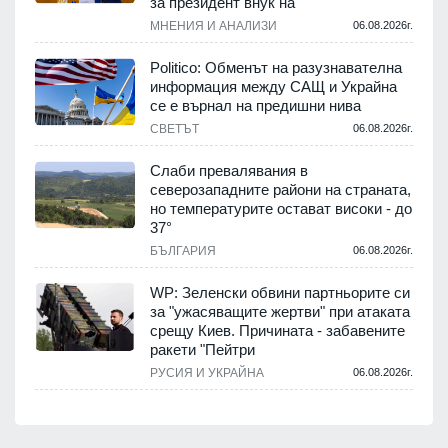
за президент внук на
МНЕНИЯ И АНАЛИЗИ
06.08.2026г.
Politico: Обменът на разузнавателна
информация между САЩ и Украйна
се е върнал на предишни нива
СВЕТЪТ
06.08.2026г.
Слаби превалявания в
северозападните райони на страната,
но температурите остават високи - до
37°
БЪЛГАРИЯ
06.08.2026г.
WP: Зеленски обвини партньорите си
за "ужасяващите жертви" при атаката
срещу Киев. Причината - забавените
ракети "Пейтри
РУСИЯ И УКРАЙНА
06.08.2026г.