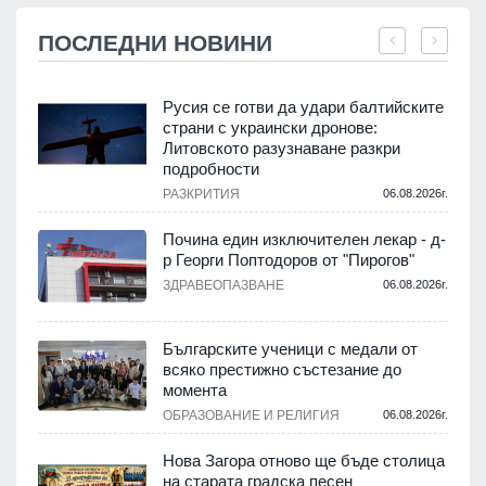
ПОСЛЕДНИ НОВИНИ
Русия се готви да удари балтийските
страни с украински дронове:
Литовското разузнаване разкри
подробности
.
РАЗКРИТИЯ
06.08.2026г.
Почина един изключителен лекар - д-
р Георги Поптодоров от "Пирогов"
.
ЗДРАВЕОПАЗВАНЕ
06.08.2026г.
,
Българските ученици с медали от
о
всяко престижно състезание до
момента
.
ОБРАЗОВАНИЕ И РЕЛИГИЯ
06.08.2026г.
Нова Загора отново ще бъде столица
на старата градска песен