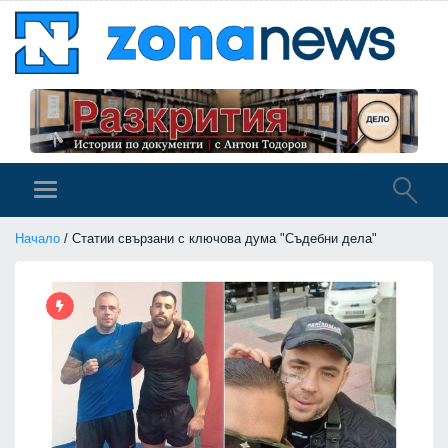
Начало
/ Статии свързани с ключова дума "Съдебни дела"