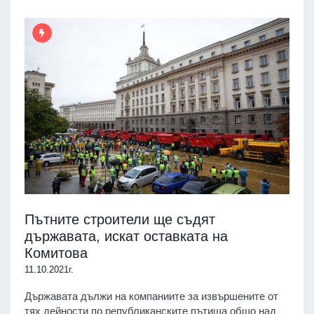
Пътните строители ще съдят
държавата, искат оставката на
Комитова
11.10.2021г.
Държавата дължи на компаниите за извършените от
тях дейности по републиканските пътища общо над