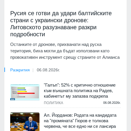
Русия се готви да удари балтийските
страни с украински дронове:
Литовското разузнаване разкри
подробности
Останките от дронове, прихванати над руска
територия, биха могли да бъдат използвани като
провокативен инструмент срещу страните от Алианса
Разкрития
06.08.2026г.
"Галъп": 52% с критично отношение
към външната политика на Радев,
кабинетът му запазва подкрепа
ПОЛИТИКА
06.08.2026г.
Ал. Йорданов: Родата на кандидата
на "промяната" Гюров е толкова
червена, че все едно ни се лансира