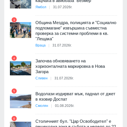
кацнаха в авиобаза "Безмер"
8
Ямбол
31.07.2026г.
 в
3
Община Мездра, полицията и "Социално
подпомагане" извършиха съвместна
проверка за системни проблеми в кв.
9
ойно
"Лещака"
те
Враца
31.07.2026г.
4
Започва обновяването на
хоризонталната маркировка в Нова
10
оведе
Загора
АЕЦ
Сливен
31.07.2026г.
5
Водолази издирват мъж, паднал от джет
11
в язовир Доспат
е
Смолян
01.08.2026г.
6
Столичният бул. "Цар Освободител" е
12
пешеходна зона в събота и неделя до 22