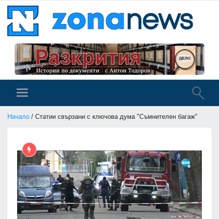
Начало
/ Статии свързани с ключова дума "Съмнителен багаж"