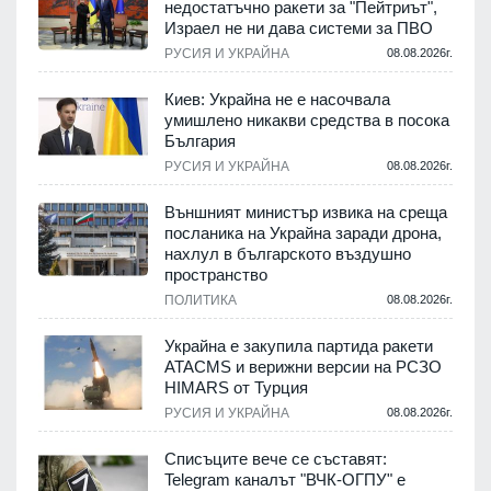
недостатъчно ракети за "Пейтриът",
Израел не ни дава системи за ПВО
.
РУСИЯ И УКРАЙНА
08.08.2026г.
Киев: Украйна не е насочвала
м
умишлено никакви средства в посока
България
.
РУСИЯ И УКРАЙНА
08.08.2026г.
е
Външният министър извика на среща
посланика на Украйна заради дрона,
нахлул в българското въздушно
пространство
.
ПОЛИТИКА
08.08.2026г.
Украйна е закупила партида ракети
ATACMS и верижни версии на РСЗО
HIMARS от Турция
.
РУСИЯ И УКРАЙНА
08.08.2026г.
Списъците вече се съставят:
Telegram каналът "ВЧК-ОГПУ" е