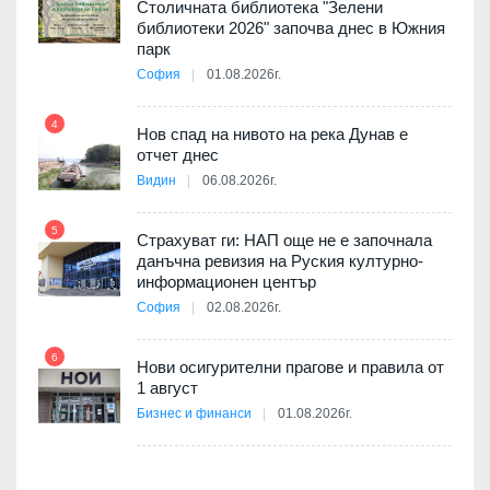
Столичната библиотека "Зелени
я
библиотеки 2026" започва днес в Южния
парк
София
01.08.2026г.
10
4
3D
Нов спад на нивото на река Дунав е
а към
отчет днес
Видин
06.08.2026г.
11
5
Страхуват ги: НАП още не е започнала
а на
данъчна ревизия на Руския културно-
информационен център
София
02.08.2026г.
12
6
ията
Нови осигурителни прагове и правила от
та за
1 август
Бизнес и финанси
01.08.2026г.