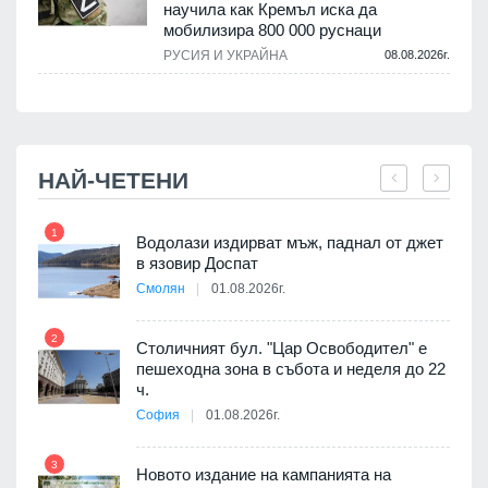
научила как Кремъл иска да
мобилизира 800 000 руснаци
.
РУСИЯ И УКРАЙНА
08.08.2026г.
НАЙ-ЧЕТЕНИ
1
7
оведе
Водолази издирват мъж, паднал от джет
АЕЦ
в язовир Доспат
Смолян
01.08.2026г.
2
8
Столичният бул. "Цар Освободител" е
 няма
пешеходна зона в събота и неделя до 22
0 до
ч.
София
01.08.2026г.
9
3
Новото издание на кампанията на