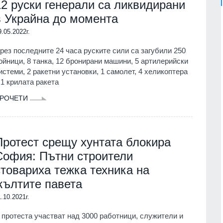
12 руски генерали са ликвидирани
в Украйна до момента
9.05.2022г.
рез последните 24 часа руските сили са загубили 250
ойници, 8 танка, 12 бронирани машини, 5 артилерийски
истеми, 2 ракетни установки, 1 самолет, 4 хеликоптера
 1 крилата ракета
РОЧЕТИ
Протест срещу хунтата блокира
София: Пътни строители
стовариха тежка техника на
жълтите павета
1.10.2021г.
 протеста участват над 3000 работници, служители и