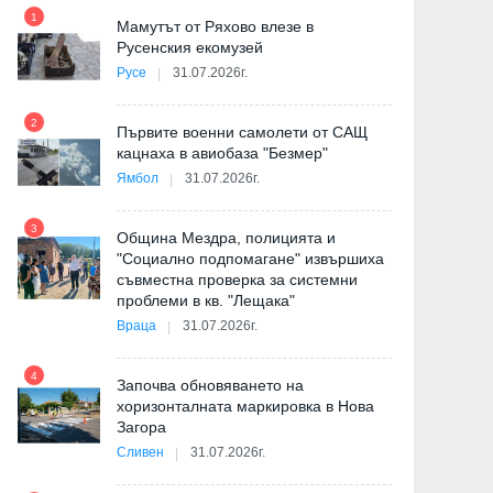
1
7
на
Мамутът от Ряхово влезе в
Русенския екомузей
Русе
31.07.2026г.
2
Първите военни самолети от САЩ
е
кацнаха в авиобаза "Безмер"
8
Ямбол
31.07.2026г.
3
Община Мездра, полицията и
"Социално подпомагане" извършиха
съвместна проверка за системни
9
проблеми в кв. "Лещака"
де
Враца
31.07.2026г.
4
Започва обновяването на
хоризонталната маркировка в Нова
Загора
10
-
Сливен
31.07.2026г.