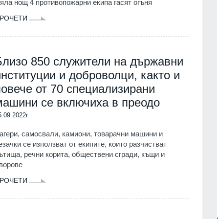
яла нощ 4 противопожарни екипа гасят огъня
РОЧЕТИ
Близо 850 служители на държавни
институции и доброволци, както и
повече от 70 специализирани
машини се включиха в преодо
5.09.2022г.
агери, самосвали, камиони, товарачни машини и
езачки се използват от екипите, които разчистват
ътища, речни корита, обществени сгради, къщи и
ворове
РОЧЕТИ