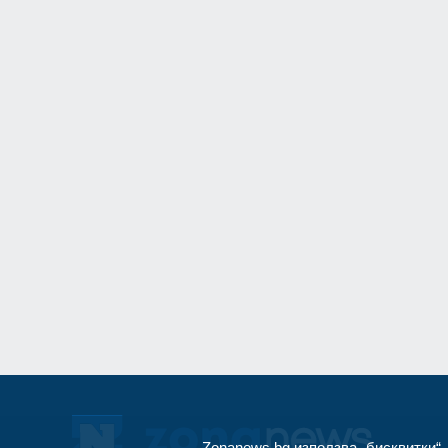
Бизнес и финанси
11
На 1 август започ
пост, ето и кои са
Образование и религ
12
Кой подслушва в 
Оряховица? Още п
открили микрофон 
монтиран в разкло
Велико Търново
3
Zonanews.bg използва „бисквитки“,