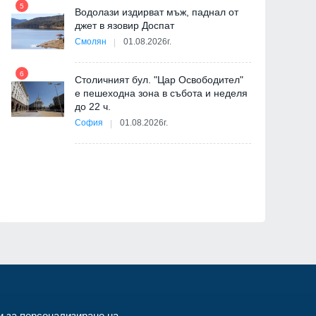
5
Водолази издирват мъж, паднал от
джет в язовир Доспат
11
Смолян
01.08.2026г.
6
Столичният бул. "Цар Освободител"
е пешеходна зона в събота и неделя
12
до 22 ч.
София
01.08.2026г.
"
от
и за персонализиране на