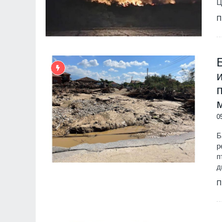
Ц
П
0
Б
р
п
д
П