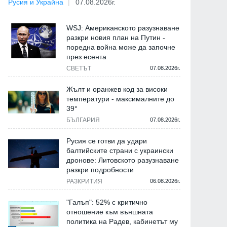
Русия и Украйна
07.08.2026г.
WSJ: Американското разузнаване
разкри новия план на Путин -
поредна война може да започне
през есента
СВЕТЪТ
07.08.2026г.
Жълт и оранжев код за високи
температури - максималните до
39°
БЪЛГАРИЯ
07.08.2026г.
Русия се готви да удари
балтийските страни с украински
дронове: Литовското разузнаване
разкри подробности
РАЗКРИТИЯ
06.08.2026г.
"Галъп": 52% с критично
отношение към външната
политика на Радев, кабинетът му