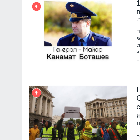
2
П
в
с
и
П
1
В