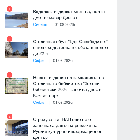
1
7
"
Водолази издирват мъж, паднал от
от
джет в язовир Доспат
Смолян
01.08.2026г.
2
8
Столичният бул. "Цар Освободител"
е пешеходна зона в събота и неделя
до 22 ч.
София
01.08.2026г.
3
9
Новото издание на кампанията на
Столичната библиотека "Зелени
библиотеки 2026" започва днес в
Южния парк
София
01.08.2026г.
4
10
Страхуват ги: НАП още не е
започнала данъчна ревизия на
Руския културно-информационен
център