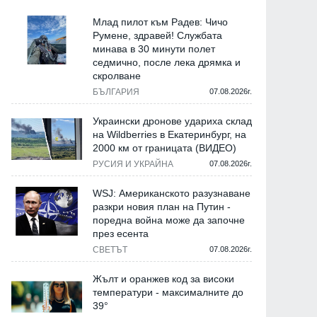
Млад пилот към Радев: Чичо
Румене, здравей! Службата
минава в 30 минути полет
седмично, после лека дрямка и
скролване
БЪЛГАРИЯ
07.08.2026г.
Украински дронове удариха склад
на Wildberries в Екатеринбург, на
2000 км от границата (ВИДЕО)
РУСИЯ И УКРАЙНА
07.08.2026г.
WSJ: Американското разузнаване
разкри новия план на Путин -
поредна война може да започне
през есента
СВЕТЪТ
07.08.2026г.
Жълт и оранжев код за високи
температури - максималните до
39°