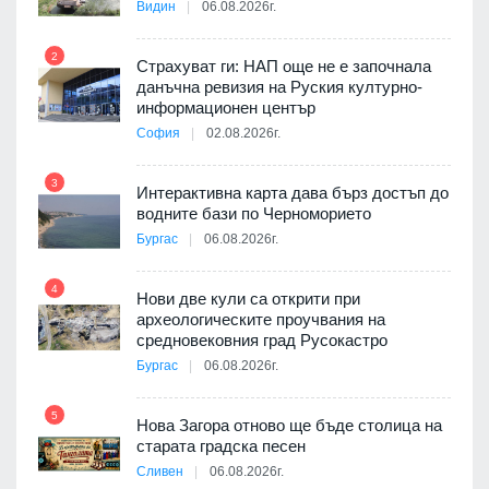
Видин
06.08.2026г.
2
Страхуват ги: НАП още не е започнала
8
ията
данъчна ревизия на Руския културно-
та за
информационен център
София
02.08.2026г.
3
Интерактивна карта дава бърз достъп до
водните бази по Черноморието
9
Бургас
06.08.2026г.
4
Нови две кули са открити при
археологическите проучвания на
средновековния град Русокастро
10
път в
Бургас
06.08.2026г.
 4
5
Нова Загора отново ще бъде столица на
старата градска песен
Сливен
06.08.2026г.
11
 на