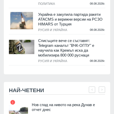
ПОЛИТИКА
08.08.2026г.
Украйна е закупила партида ракети
ATACMS и верижни версии на РСЗО
HIMARS от Турция
.
РУСИЯ И УКРАЙНА
08.08.2026г.
Списъците вече се съставят:
Telegram каналът "ВЧК-ОГПУ" е
научила как Кремъл иска да
мобилизира 800 000 руснаци
.
РУСИЯ И УКРАЙНА
08.08.2026г.
НАЙ-ЧЕТЕНИ
1
7
3D
Нов спад на нивото на река Дунав е
а към
отчет днес