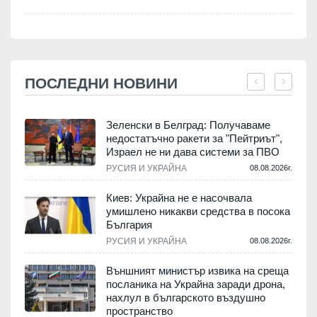
ПОСЛЕДНИ НОВИНИ
Зеленски в Белград: Получаваме
недостатъчно ракети за "Пейтриът",
Израел не ни дава системи за ПВО
.
РУСИЯ И УКРАЙНА
08.08.2026г.
Киев: Украйна не е насочвала
м
умишлено никакви средства в посока
България
.
РУСИЯ И УКРАЙНА
08.08.2026г.
е
Външният министър извика на среща
посланика на Украйна заради дрона,
нахлул в българското въздушно
пространство
.