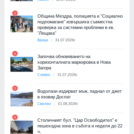
3
Община Мездра, полицията и "Социално
подпомагане" извършиха съвместна
проверка за системни проблеми в кв.
9
"Лещака"
Враца
31.07.2026г.
 в
4
Започва обновяването на
хоризонталната маркировка в Нова
10
Загора
ойно
Сливен
31.07.2026г.
те
5
Водолази издирват мъж, паднал от джет
11
в язовир Доспат
Смолян
01.08.2026г.
оведе
АЕЦ
6
Столичният бул. "Цар Освободител" е
12
пешеходна зона в събота и неделя до 22
ч.