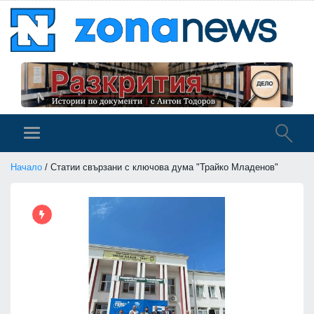
Начало
/ Статии свързани с ключова дума "Трайко Младенов"