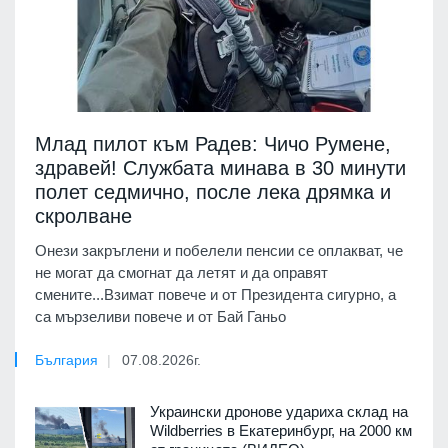
Млад пилот към Радев: Чичо Румене,
здравей! Службата минава в 30 минути
полет седмично, после лека дрямка и
скролване
Онези закръглени и побелели пенсии се оплакват, че
не могат да смогнат да летят и да оправят
смените...Взимат повече и от Президента сигурно, а
са мързеливи повече и от Бай Ганьо
България
07.08.2026г.
Украински дронове удариха склад на
Wildberries в Екатеринбург, на 2000 км