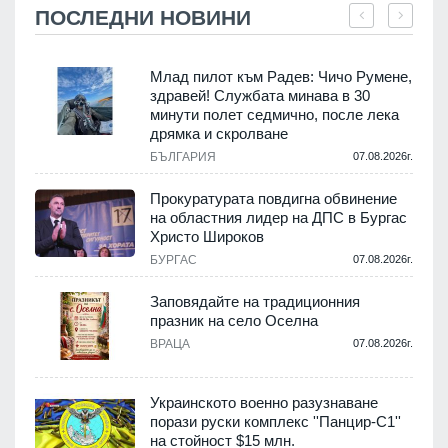
ПОСЛЕДНИ НОВИНИ
Млад пилот към Радев: Чичо Румене,
здравей! Службата минава в 30
минути полет седмично, после лека
дрямка и скролване
.
БЪЛГАРИЯ
07.08.2026г.
а
Прокуратурата повдигна обвинение
на областния лидер на ДПС в Бургас
.
Христо Широков
БУРГАС
07.08.2026г.
Заповядайте на традиционния
празник на село Оселна
.
ВРАЦА
07.08.2026г.
Украинското военно разузнаване
порази руски комплекс ''Панцир-С1''
на стойност $15 млн.
.