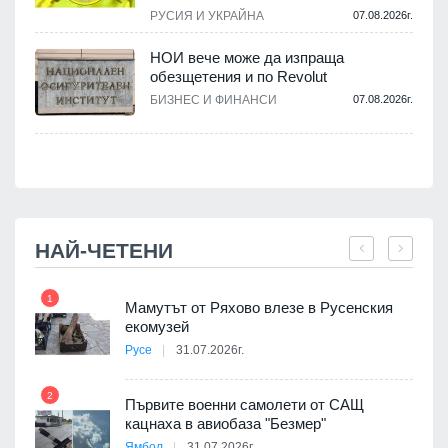
РУСИЯ И УКРАЙНА
07.08.2026г.
НОИ вече може да изпраща
обезщетения и по Revolut
.
БИЗНЕС И ФИНАНСИ
07.08.2026г.
НАЙ-ЧЕТЕНИ
1
7
Мамутът от Ряхово влезе в Русенския
екомузей
Русе
31.07.2026г.
2
Първите военни самолети от САЩ
кацнаха в авиобаза "Безмер"
8
Ямбол
31.07.2026г.