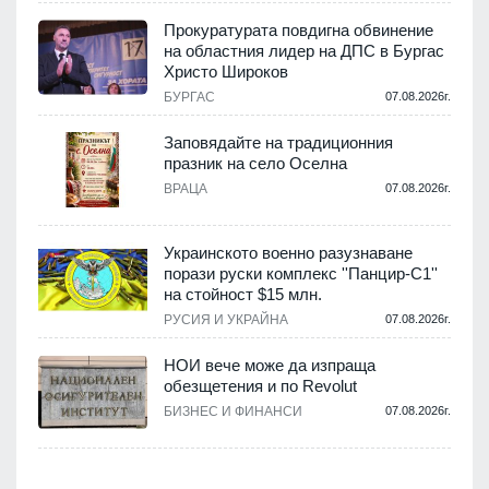
а
Прокуратурата повдигна обвинение
на областния лидер на ДПС в Бургас
.
Христо Широков
БУРГАС
07.08.2026г.
Заповядайте на традиционния
празник на село Оселна
.
ВРАЦА
07.08.2026г.
Украинското военно разузнаване
порази руски комплекс ''Панцир-С1''
на стойност $15 млн.
.
РУСИЯ И УКРАЙНА
07.08.2026г.
НОИ вече може да изпраща
обезщетения и по Revolut
.
БИЗНЕС И ФИНАНСИ
07.08.2026г.