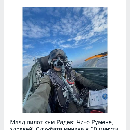
Млад пилот към Радев: Чичо Румене,
здравей! Службата минава в 30 минути