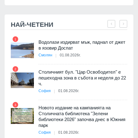
НАЙ-ЧЕТЕНИ
1
7
Водолази издирват мъж, паднал от джет
я
в язовир Доспат
Смолян
01.08.2026г.
2
8
Столичният бул. "Цар Освободител" е
3D
пешеходна зона в събота и неделя до 22
а към
ч.
София
01.08.2026г.
3
9
Новото издание на кампанията на
ията
Столичната библиотека "Зелени
та за
библиотеки 2026" започва днес в Южния
парк
София
01.08.2026г.