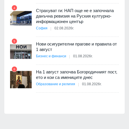
4
10
ъп до
Страхуват ги: НАП още не е започнала
данъчна ревизия на Руския културно-
информационен център
София
02.08.2026г.
а -
5
11
Нови осигурителни прагове и правила от
1 август
Бизнес и финанси
01.08.2026г.
6
На 1 август започва Богородичният пост,
12
оито
ето и кои са имениците днес
7
Образование и религия
01.08.2026г.