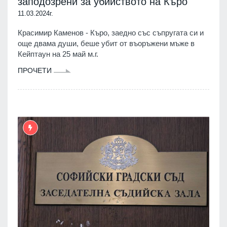
заподозрени за убийството на Къро
11.03.2024г.
Красимир Каменов - Къро, заедно със съпругата си и
още двама души, беше убит от въоръжени мъже в
Кейптаун на 25 май м.г.
ПРОЧЕТИ