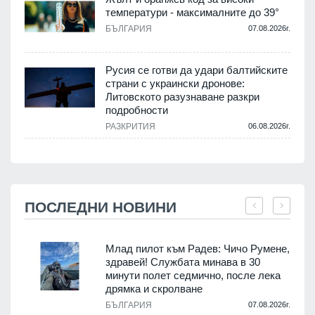
температури - максималните до 39°
БЪЛГАРИЯ
07.08.2026г.
Русия се готви да удари балтийските
страни с украински дронове:
Литовското разузнаване разкри
подробности
РАЗКРИТИЯ
06.08.2026г.
ПОСЛЕДНИ НОВИНИ
Млад пилот към Радев: Чичо Румене,
здравей! Службата минава в 30
минути полет седмично, после лека
дрямка и скролване
.
БЪЛГАРИЯ
07.08.2026г.