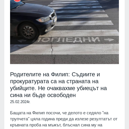
Родителите на Филип: Съдиите и
прокуратурата са на страната на
убийците. Не очаквахме убиецът на
сина ни бъде освободен
25.02.2024г.
Бащата на Филип посочи, че делото е седяло "на
трупчета" цяла година преди да излезе резултатът от
кръвната проба на мъжът, блъснал сина му на