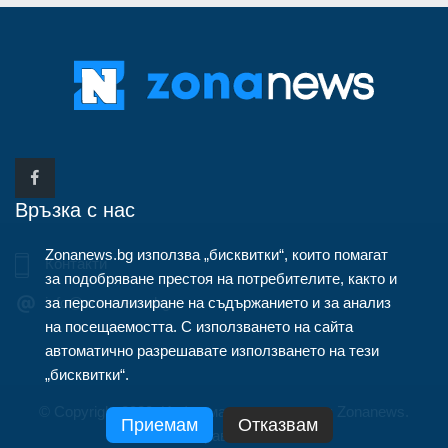
Връзка с нас
Zonanews.bg използва „бисквитки“, които помагат
Контакти
за подобряване престоя на потребителите, както и
за персонализиране на съдържанието и за анализ
info@zonanews.bg
на посещаемостта. С използването на сайта
автоматично разрешавате използването на тези
„бисквитки“.
© Copyright 2020, Информационна агенция Zonanews.
Приемам
Отказвам
Всички права запазени.