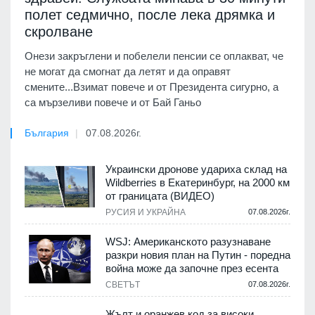
полет седмично, после лека дрямка и
скролване
Онези закръглени и побелели пенсии се оплакват, че
не могат да смогнат да летят и да оправят
смените...Взимат повече и от Президента сигурно, а
са мързеливи повече и от Бай Ганьо
България
07.08.2026г.
Украински дронове удариха склад на
Wildberries в Екатеринбург, на 2000 км
от границата (ВИДЕО)
РУСИЯ И УКРАЙНА
07.08.2026г.
WSJ: Американското разузнаване
разкри новия план на Путин - поредна
война може да започне през есента
СВЕТЪТ
07.08.2026г.
Жълт и оранжев код за високи