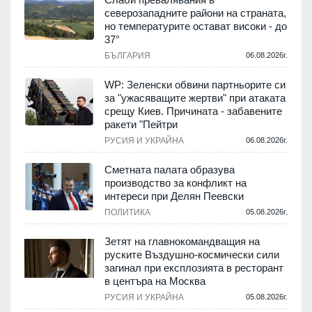
северозападните райони на страната,
но температурите остават високи - до
37°
БЪЛГАРИЯ
06.08.2026г.
WP: Зеленски обвини партньорите си
за "ужасяващите жертви" при атаката
срещу Киев. Причината - забавените
ракети "Пейтри
РУСИЯ И УКРАЙНА
06.08.2026г.
Сметната палата образува
производство за конфликт на
интереси при Делян Пеевски
ПОЛИТИКА
05.08.2026г.
Зетят на главнокомандващия на
руските Въздушно-космически сили
загинал при експлозията в ресторант
в центъра на Москва
РУСИЯ И УКРАЙНА
05.08.2026г.