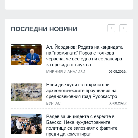
ПОСЛЕДНИ НОВИНИ
Ал. Йорданов: Родата на кандидата
на "промяната" Гюров е толкова
червена, че все едно ни се лансира
.
за президент внук на
МНЕНИЯ И АНАЛИЗИ
06.08.2026г.
Нови две кули са открити при
археологическите проучвания на
средновековния град Русокастро
.
БУРГАС
06.08.2026г.
Радев за инцидента с евреите в
Банско: Нека чуждестранните
политици се запознаят с фактите,
.
преди да коментират