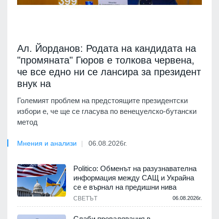
Ал. Йорданов: Родата на кандидата на
"промяната" Гюров е толкова червена,
че все едно ни се лансира за президент
внук на
Големият проблем на предстоящите президентски
избори е, че ще се гласува по венецуелско-бутански
метод
Мнения и анализи
06.08.2026г.
Politico: Обменът на разузнавателна
информация между САЩ и Украйна
се е върнал на предишни нива
СВЕТЪТ
06.08.2026г.
Слаби превалявания в