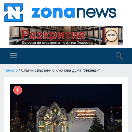
Начало
/ Статии свързани с ключова дума "Уикенди"