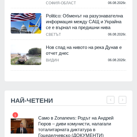
СОФИЯ-ОБЛАСТ
06.08.2026г.
Politico: Обменът на разузнавателна
информация между САЩ и Украйна
се е върнал на предишни нива
.
СВЕТЪТ
06.08.2026г.
Нов спад на нивото на река Дунав е
отчет днес
.
ВИДИН
06.08.2026г.
НАЙ-ЧЕТЕНИ
1
7
ала
Само в Zonanews: Родът на Андрей
о-
Гюров – диви комунисти, налагали
тоталитарната диктатура в
Гоцеделчевско (ДОКУМЕНТИ)