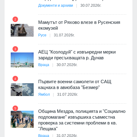
Документи и архиви
30.07.2026г.
8
а от
2
Мамутът от Ряхово влезе в Русенския
екомузей
Русе
31.07.2026г.
9
пост,
3
АЕЦ "Козлодуй" с извънредни мерки
заради пресъхващата р. Дунав
Враца
30.07.2026г.
4
елни
Първите военни самолети от САЩ
10
кацнаха в авиобаза "Безмер"
Ямбол
31.07.2026г.
5
Община Мездра, полицията и "Социално
ите
подпомагане" извършиха съвместна
проверка за системни проблеми в кв.
11
"Лещака"
Враца
31.07.2026г.